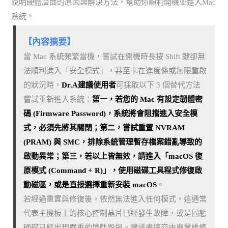
說明硬體層面的原因與解決方法，幫助你順利開機並進入Mac
系統。
【內容摘要】
當 Mac 系統頻繁當機，嘗試在開機時長按 Shift 鍵卻無
法順利進入「安全模式」，甚至卡在進度條或無限重啟
的狀況時，
Dr.A建議使用者
可採取以下 3 個替代方法
嘗試重新進入系統：
第一，若您的 Mac 有設定韌體密
碼 (Firmware Password)，系統將會阻擋進入安全模
式，必須先將其關閉；第二，嘗試重置 NVRAM
(PRAM) 與 SMC，排除系統管理暫存檔案錯亂導致的
啟動異常；第三，若以上皆無效，請進入「macOS 復
原模式 (Command + R)」，使用磁碟工具程式修復啟
動磁區，或是直接選擇重新安裝 macOS
。
若經過重置與修復後，依然無法進入任何模式，這通常
代表主機板上的核心控制晶片已經發生故障，或是固態
硬碟已經出現嚴重的壞軌毀損。建議盡速交由專業維修