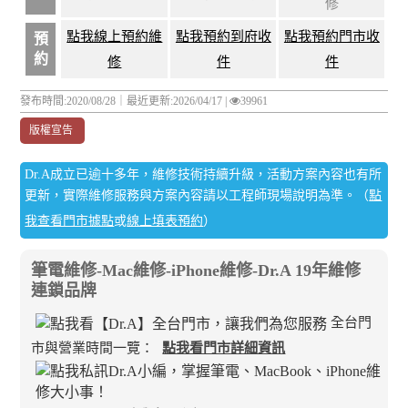
修
點我線上預約維
點我預約到府收
點我預約門市收
預
約
修
件
件
發布時間:2020/08/28｜
最近更新:2026/04/17
|
39961
版權宣告
Dr.A成立已逾十多年，維修技術持續升級，活動方案內容也有所
更新，實際維修服務與方案內容請以工程師現場說明為準。（
點
我查看門市據點
或
線上填表預約
）
筆電維修-Mac維修-iPhone維修-Dr.A 19年維修
連鎖品牌
全台門
市與營業時間一覽：
點我看門市詳細資訊