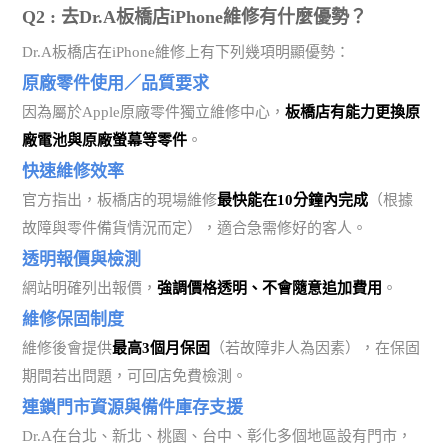
Q2 : 去Dr.A板橋店iPhone維修有什麼優勢？
Dr.A板橋店在iPhone維修上有下列幾項明顯優勢：
原廠零件使用／品質要求
因為屬於Apple原廠零件獨立維修中心，
板橋店有能力更換原
廠電池與原廠螢幕等零件
。
快速維修效率
官方指出，板橋店的現場維修
最快能在10分鐘內完成
（根據
故障與零件備貨情況而定），適合急需修好的客人。
透明報價與檢測
網站明確列出報價，
強調價格透明、不會隨意追加費用
。
維修保固制度
維修後會提供
最高3個月保固
（若故障非人為因素），在保固
期間若出問題，可回店免費檢測。
連鎖門市資源與備件庫存支援
Dr.A在台北、新北、桃園、台中、彰化多個地區設有門市，