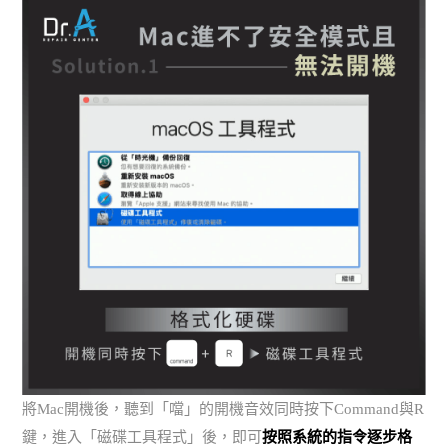
將Mac開機後，聽到「噹」的開機音效同時按下Command與R
鍵，進入「磁碟工具程式」後，即可
按照系統的指令逐步格