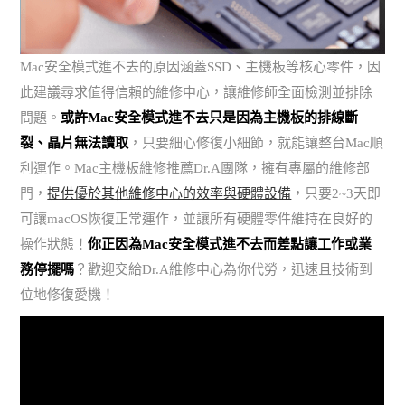
Mac安全模式進不去的原因涵蓋SSD、主機板等核心零件，因
此建議尋求值得信賴的維修中心，讓維修師全面檢測並排除
問題。
或許Mac安全模式進不去只是因為主機板的排線斷
裂、晶片無法讀取
，只要細心修復小細節，就能讓整台Mac順
利運作。Mac主機板維修推薦Dr.A團隊，擁有專屬的維修部
門，
提供優於其他維修中心的效率與硬體設備
，只要2~3天即
可讓macOS恢復正常運作，並讓所有硬體零件維持在良好的
操作狀態！
你正因為Mac安全模式進不去而差點讓工作或業
務停擺嗎
？歡迎交給Dr.A維修中心為你代勞，迅速且技術到
位地修復愛機！