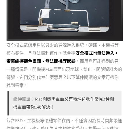
安全模式能讓用戶以最少的資源進入系統，硬碟、主機板等
核心零件一旦無法順利運作，就會連
安全模式也無法進入，
螢幕維持藍色畫面、無法開機等狀態
。而用戶可能遇到的另
一種情況是，開機後Mac畫面出現地球、禁止、問號資料夾的
符號，它們分別代表什麼意思？以下延伸閱讀的文章可帶你
找到答案！
延伸閱讀：
Mac開機黑畫面又有地球符號？常見3種開
機畫面帶你1次解決！
包含SSD、主機板等硬體零件在內，不僅會因為長時間頻繁運
作導致老化，也可能因為某次的進水受潮、撞擊而留下後遺