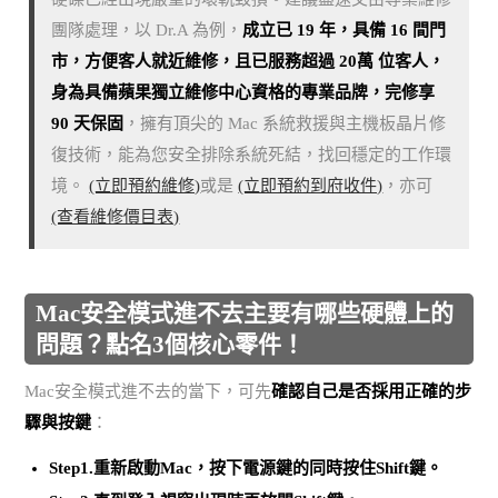
團隊處理，以 Dr.A 為例，
成立已 19 年，具備 16 間門
市，方便客人就近維修，且已服務超過 20萬 位客人，
身為具備蘋果獨立維修中心資格的專業品牌，完修享
90 天保固
，擁有頂尖的 Mac 系統救援與主機板晶片修
復技術，能為您安全排除系統死結，找回穩定的工作環
境。
(立即預約維修)
或是
(立即預約到府收件)
，亦可
(查看維修價目表)
Mac安全模式進不去主要有哪些硬體上的
問題？點名3個核心零件！
Mac安全模式進不去的當下，可先
確認自己是否採用正確的步
驟與按鍵
：
Step1.重新啟動Mac，按下電源鍵的同時按住Shift鍵。