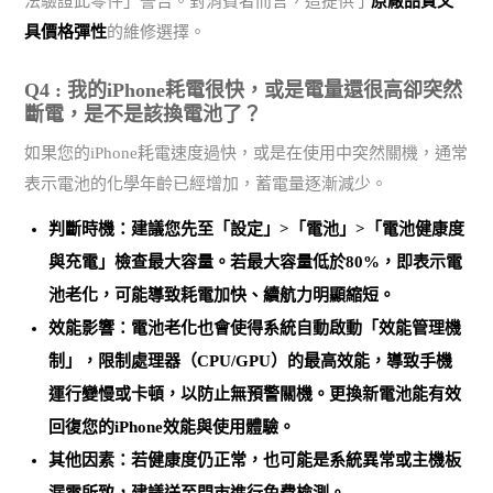
法驗證此零件」警告。對消費者而言，這提供了
原廠品質又
具價格彈性
的維修選擇。
Q4 : 我的iPhone耗電很快，或是電量還很高卻突然
斷電，是不是該換電池了？
如果您的iPhone耗電速度過快，或是在使用中突然關機，通常
表示電池的化學年齡已經增加，蓄電量逐漸減少。
判斷時機：建議您先至「設定」>「電池」>「電池健康度
與充電」檢查最大容量。
若最大容量低於80%，即表示電
池老化
，可能導致耗電加快、續航力明顯縮短。
效能影響：電池老化也會使得系統自動啟動「效能管理機
制」，限制處理器（CPU/GPU）的最高效能，導致手機
運行變慢或卡頓，以防止無預警關機。
更換新電池能有效
回復您的iPhone效能與使用體驗
。
其他因素：若健康度仍正常，也可能是
系統異常或主機板
漏電所致
，建議送至門市進行免費檢測。