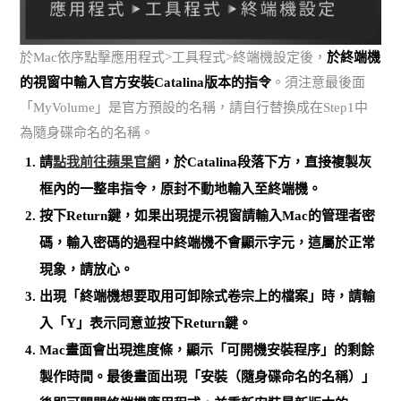
於Mac依序點擊應用程式>工具程式>終端機設定後，
於終端機
的視窗中輸入官方安裝Catalina版本的指令
。須注意最後面
「MyVolume」是官方預設的名稱，請自行替換成在Step1中
為隨身碟命名的名稱。
請
點我前往蘋果官網
，於
Catalina段落下方，
直接複製灰
框內的一整串指令，原封不動地輸入至終端機。
按下Return鍵，如果出現提示視窗請輸入Mac的管理者密
碼，
輸入密碼的過程中終端機不會顯示字元
，這屬於正常
現象，請放心。
出現「終端機想要取用可卸除式卷宗上的檔案」時，請輸
入「Y」表示同意並按下Return鍵。
Mac畫面會出現進度條，顯示「可開機安裝程序」的剩餘
製作時間。最後畫面出現「安裝（隨身碟命名的名稱）」