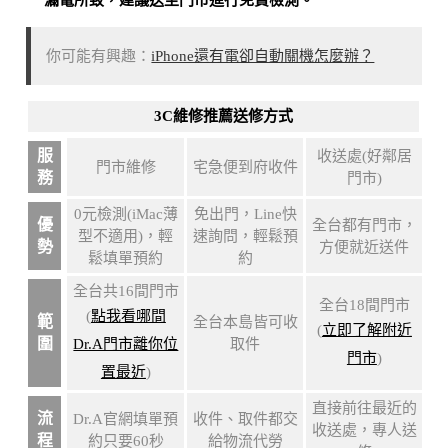
你可能有興趣：
iPhone還有電卻自動關機怎麼辦？
3C維修推薦送修方式
服
收送處(好鄰居
門市維修
宅急便到府收件
務
門市)
0元檢測(iMac薄
免出門，Line快
優
全台都有門市，
型不適用)，輕
速詢問，輕鬆預
勢
方便就近送件
鬆填單預約
約
全台共16間門市
全台18間門市
(
點我看哪間
範
全台本島皆可收
(
立即了解附近
圍
Dr.A門市離你位
取件
門市
)
置最近
)
直接前往最近的
流
Dr.A官網填單預
收件、取件都交
收送處，專人送
程
約只要60秒
給物流代勞