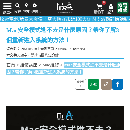
0
搜尋
門市
维修
購物車
登入
選單
池/螢幕大降價！當天換好加碼180天保固！
活動詳情請點我
！
多數品
iPhone維修/價格
筆電維修/價格
Android手機維修/價格
MacBook維修/價
Mac安全模式進不去是什麼原因？帶你了解3
個重新進入系統的方法！
發布時間:2020/08/28｜
最近更新:2026/04/17
|
39961
本文共3850字，閱讀時間約12分鐘
>
>
>
首頁
維修講座
Mac維修
Mac安全模式進不去是什麼原
因？帶你了解3個重新進入系統的方法！
7