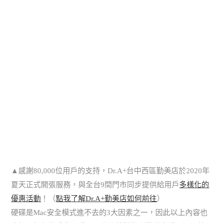
▲感謝80,000位用戶的支持，Dr.A+台中西區勤美店於2020年
夏天正式開張服務，與全台9間門市同步提供給用戶
多樣化的
優惠活動
！（
點我了解Dr.A+勤美店如何前往
）
硬碟是Mac安全模式進不去的3大因素之一，因此以上內容也