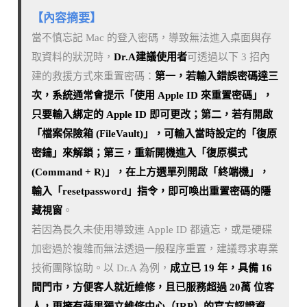
【內容摘要】
當不慎忘記 Mac 的登入密碼，導致無法進入桌面與存
取資料的狀況時，
Dr.A建議使用者
可透過以下 3 招內
建的救援方式來重置密碼：
第一，若輸入錯誤密碼達三
次，系統通常會提示「使用 Apple ID 來重置密碼」，
只要輸入綁定的 Apple ID 即可更改；第二，若有開啟
「檔案保險箱 (FileVault)」，可輸入當時設定的「復原
密鑰」來解鎖；第三，重新開機進入「復原模式
(Command + R)」，在上方選單列開啟「終端機」，
輸入「resetpassword」指令，即可喚出重置密碼的隱
藏視窗
。
若因為長久未使用導致連 Apple ID 都遺忘，或是硬碟
加密過於複雜而無法透過一般程序重置，建議尋求專業
技術團隊協助。以 Dr.A 為例，
成立已 19 年，具備 16
間門市，方便客人就近維修，且已服務超過 20萬 位客
人，更擁有蘋果獨立維修中心（IRP）的官方認證資