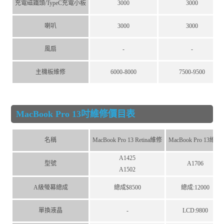
充電磁鐵頭/TypeC充電小板
3000
3000
喇叭
3000
3000
風扇
-
-
主機板維修
6000-8000
7500-9500
MacBook Pro 13吋維修價目表
名稱
MacBook Pro 13 Retina維修
MacBook Pro 13維修
A1425
型號
A1706
A1502
A級螢幕總成
總成$8500
總成:12000
單換液晶
-
LCD:9800