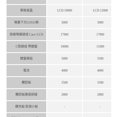
單換液晶
LCD:10000
LCD:12000
螢幕下方LOGO條
3000
3000
原廠螢幕總成 Case+LCD
17900
17900
C殼總成 帶鍵盤
10000
11000
鍵盤模組
5000
5500
電池
4000
4000
觸控板
3500
3500
觸控板連接排線
2800
2800
擴充板/音源小板
-
-