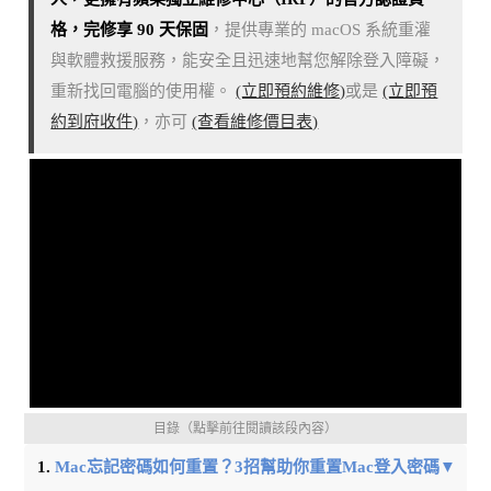
格，完修享 90 天保固
，提供專業的 macOS 系統重灌
與軟體救援服務，能安全且迅速地幫您解除登入障礙，
重新找回電腦的使用權。
(立即預約維修)
或是
(立即預
約到府收件)
，亦可
(查看維修價目表)
目錄（點擊前往閱讀該段內容）
Mac忘記密碼如何重置？3招幫助你重置Mac登入密碼▼