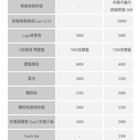
半開不顯示
螢幕排線修復
-
排線修復:5000
原廠螢幕總成Case+LCD
-
18900
Logo條更換
3000
3000
C殼總成 帶鍵盤
7000含鍵盤
7500含鍵盤
鍵盤模組
4000
4000
電池
2800
3200
觸控板
2500
3000
觸控板連接排線
2000
2300
充電磁鐵頭 TypeC充電小板
3000
3000
Touch Bar
-
3500