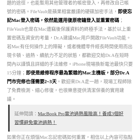
題的途徑，也能暫用其他管理者的帳密登入，再修改自己帳
號的密碼。FileVault是蘋果相當嚴謹的硬碟加密手法，
即使忘
記Mac登入密碼，依然能運用復原密鑰登入並重置密碼
；
FileVault也是在Mac遭竊後保護資料的終極手法，基於以上重
置密碼及資安的考量，Dr.A建議Mac用戶開啟FileVault功能。
若Mac有任何操作上的障礙，或者機體零件經長時間使用而出
現卡頓、過熱、續航力不足的狀態，都歡迎交給Dr.A在短時
間內以謹慎且詳細的手法維修。iPhone現場換新電池最快只要
15分鐘；
即使是維修程序最為繁雜的Mac主機板，部分Dr.A
門市完修也僅需要2~3天
。歡迎來Dr.A走一趟，現場工程師除
了免費檢測、細心修復，也很樂意提供清潔保養的實用建
議。
延伸閱讀：
MacBook Pro電池過熱風險高！養成3個好
習慣避免電池過熱！
如果你正在煩惱Mac忘記密碼如何重置，相信以上內容可指點