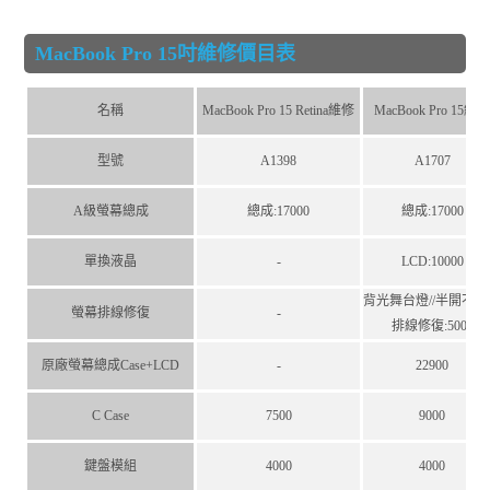
MacBook Pro 15吋維修價目表
名稱
MacBook Pro 15 Retina維修
MacBook Pro 15維
型號
A1398
A1707
A級螢幕總成
總成:17000
總成:17000
單換液晶
-
LCD:10000
背光舞台燈//半開不顯
螢幕排線修復
-
排線修復:5000
原廠螢幕總成Case+LCD
-
22900
C Case
7500
9000
鍵盤模組
4000
4000