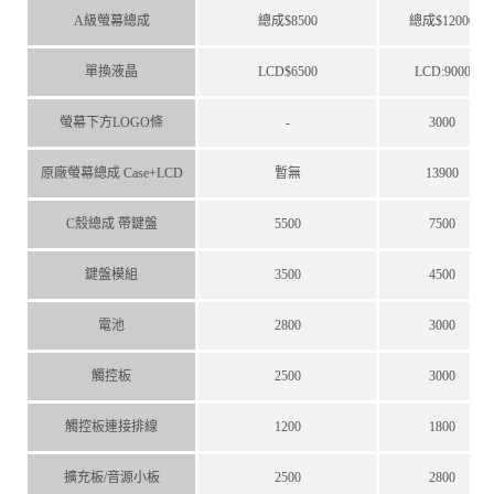
A級螢幕總成
總成$8500
總成$12000
單換液晶
LCD$6500
LCD:9000
螢幕下方LOGO條
-
3000
原廠螢幕總成 Case+LCD
暫無
13900
C殼總成 帶鍵盤
5500
7500
鍵盤模組
3500
4500
電池
2800
3000
觸控板
2500
3000
觸控板連接排線
1200
1800
擴充板/音源小板
2500
2800