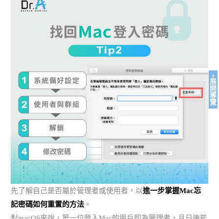
展
開
導
覽
先了解自己是否屬於管理者或使用者，以
進一步掌握Mac忘
記密碼如何重置的方法
。
對macOS來說，第一位登入Mac的用戶即為管理者，且日後能