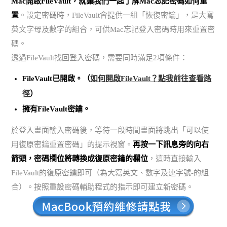
Mac開啟FileVault，就讓我們一起了解Mac忘記密碼如何重
置
。設定密碼時，FileVault會提供一組「恢復密鑰」，是大寫
英文字母及數字的組合，可供Mac忘記登入密碼時用來重置密
碼。
透過FileVault找回登入密碼，需要同時滿足2項條件：
FileVault已開啟。（
如何開啟FileVault？點我前往查看路
徑
）
擁有FileVault密鑰。
於登入畫面輸入密碼後，等待一段時間畫面將跳出「可以使
用復原密鑰重置密碼」的提示視窗。
再按一下訊息旁的向右
箭頭，密碼欄位將轉換成復原密鑰的欄位
，這時直接輸入
FileVault的復原密鑰即可（為大寫英文、數字及連字號-的組
合）。按照重設密碼輔助程式的指示即可建立新密碼。