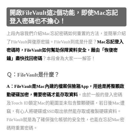
開啟FileVault這2個功能，即使Mac忘記
登入密碼也不擔心！
上段內容我們介紹Mac忘記密碼如何重置的方法，並簡單介紹
了FileVault與復原密鑰。FileVault到底是什麼？
Mac忘記登入
密碼時，FileVault如何幫助保障資料安全，藉由「恢復密
鑰」盡快找回密碼
？本段會為大家一一解答！
Ｑ：FileVault是什麼？
A：FileVault是Mac內建的檔案保險箱App，用途是將整顆啟
動硬碟加密，需要密碼才能存取資料
。由於一般的登入密碼
及Touch ID鎖定Mac的範圍並未包含整顆硬碟，若日後Mac遭
竊，有心人將硬碟或SSD取出依然能存取或複製硬碟資料。
FileVault就是為了確保強化帳號的安全性，也能在忘記Mac密
碼時重置密碼。