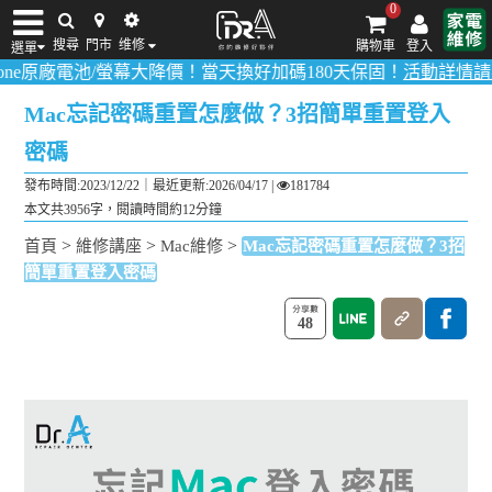
0
搜尋
門市
维修
購物車
登入
選單
電池/螢幕大降價！當天換好加碼180天保固！
活動詳情請點我
！
多數
iPhone維修/價格
筆電維修/價格
Android手機維修/價格
MacBook維修/價
Mac忘記密碼重置怎麼做？3招簡單重置登入
密碼
發布時間:2023/12/22｜
最近更新:2026/04/17
|
181784
本文共3956字，閱讀時間約12分鐘
>
>
>
首頁
維修講座
Mac維修
Mac忘記密碼重置怎麼做？3招
簡單重置登入密碼
48