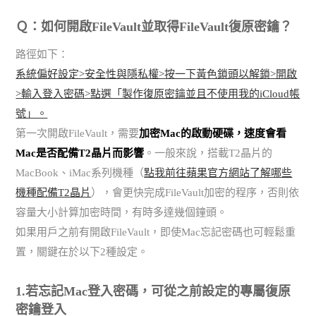
Ｑ：如何開啟FileVault並取得FileVault復原密鑰？
路徑如下：
系統偏好設定>安全性與隱私權>按一下黃色鎖頭以解鎖>開啟
>輸入登入密碼>點選「製作復原密鑰並且不使用我的iCloud帳
號」。
第一次開啟FileVault，需要
加密Mac的啟動硬碟，速度會看
Mac是否配備T2晶片而影響
。一般來說，搭載T2晶片的
MacBook、iMac系列機種（
點我前往蘋果官方網站了解哪些
機種配備T2晶片
），會更快完成FileVault加密的程序，否則依
容量大小計算加密時間，有時多達幾個鐘頭。
如果用戶之前有開啟FileVault，即使Mac忘記密碼也可輕鬆重
置，關鍵在於以下2種設定。
1.若忘記Mac登入密碼，可從之前設定的專屬復原
密鑰登入