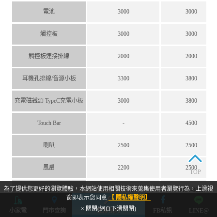
電池
3000
3000
觸控板
3000
3000
觸控板連接排線
2000
2000
耳機孔排線/音源小板
3300
3800
充電磁鐵頭 TypeC充電小板
3000
3800
Touch Bar
-
4500
喇叭
2500
2500
風扇
2200
2500
TOP
為了提供您更好的瀏覽體驗，本網站使用相關技術來蒐集使用者瀏覽行為，上滑視
主機板維修
4500-6500
6000-8000
窗即表示您同意
【 隱私權聲明】
× 關閉(網頁下滑關閉)
小家電
門市查詢
立即預約
FB私訊
LINE@