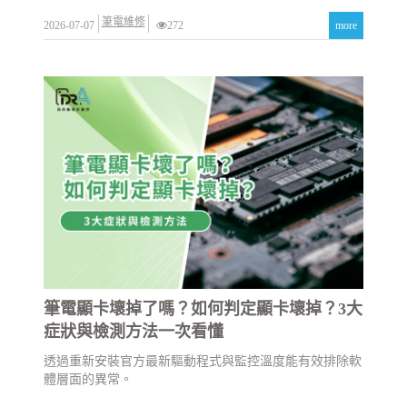
筆電維修
2026-07-07
272
more
筆電顯卡壞掉了嗎？如何判定顯卡壞掉？3大
症狀與檢測方法一次看懂
透過重新安裝官方最新驅動程式與監控溫度能有效排除軟
體層面的異常。