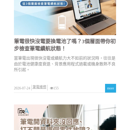
筆電很快沒電要換電池了嗎？3個層面帶你初
步檢查筆電續航狀態！
當筆電出現很快沒電或續航力大不如前的狀況時，往往是
由於電池健康度衰退、背景應用程式過載或機身散熱不良
所引起。
筆電維修
2026-07-24
155
more