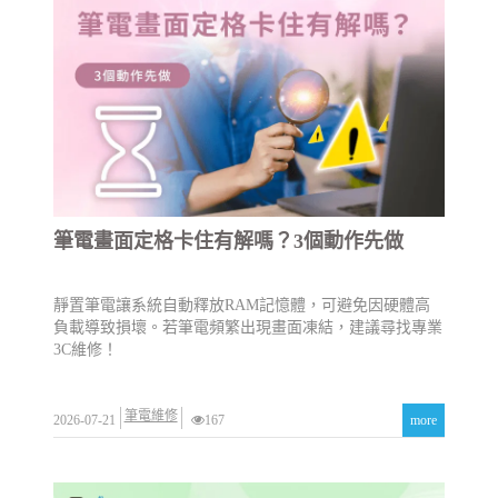
筆電畫面定格卡住有解嗎？3個動作先做
靜置筆電讓系統自動釋放RAM記憶體，可避免因硬體高
負載導致損壞。若筆電頻繁出現畫面凍結，建議尋找專業
3C維修！
筆電維修
2026-07-21
167
more