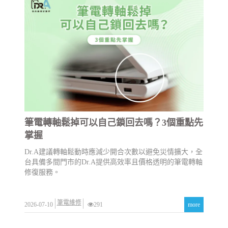
筆電轉軸鬆掉可以自己鎖回去嗎？3個重點先
掌握
Dr.A建議轉軸鬆動時應減少開合次數以避免災情擴大，全
台具備多間門市的Dr.A提供高效率且價格透明的筆電轉軸
修復服務。
筆電維修
2026-07-10
291
more