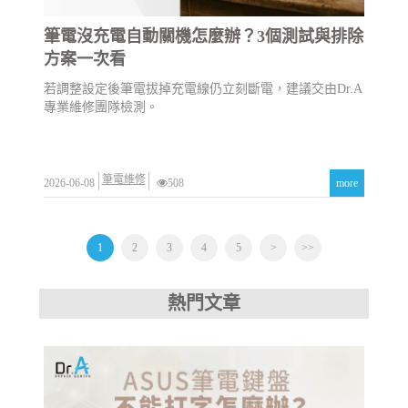
筆電沒充電自動關機怎麼辦？3個測試與排除
方案一次看
若調整設定後筆電拔掉充電線仍立刻斷電，建議交由Dr.A
專業維修團隊檢測。
筆電維修
2026-06-08
508
more
1
2
3
4
5
>
>>
熱門文章