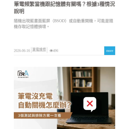
筆電頻繁當機跟記憶體有關嗎？根據3種情況
說明
隨機出現藍畫面藍屏（BSOD）或自動重開機，可能是隨
機存取記憶體損壞。
筆電維修
2026-06-16
496
more