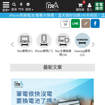
0
筆電維修
搜尋
門市
维修
購物車
登入
選單
>
>
首頁
維修講座
筆電維修
hone原廠電池/螢幕大降價！當天換好加碼180天保固！
活動詳情請
iPhone維修/價格
筆電維修/價格
Android手機維修/價格
MacBook維修/價
18
hone換電池
Mac維修(87)
iPhone維修(77)
Mac主機板維
Samsung維修
ASUS筆
(102)
修(34)
(32)
修(24)
最新文章