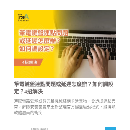
筆電鍵盤連點問題或延遲怎麼辦？如何調設
定？4招解決
薄膜電路受潮或剪刀腳機械結構卡進異物，會造成連點異
常，解除安裝裝置來重新整理官方鍵盤驅動程式，能排除
軟體層面的衝突。
筆電維修