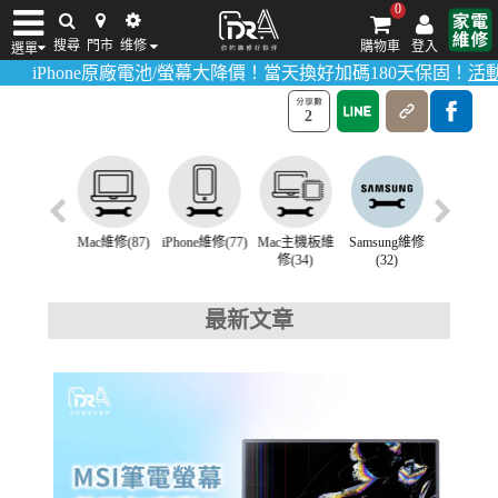
0
MSI筆電螢幕維修
搜尋
門市
维修
購物車
登入
選單
>
>
首頁
維修講座
MSI筆電螢幕維修
ne原廠電池/螢幕大降價！當天換好加碼180天保固！
活動詳情請點我
iPhone維修/價格
筆電維修/價格
Android手機維修/價格
MacBook維修/價
2
hone換電池
Mac維修(87)
iPhone維修(77)
Mac主機板維
Samsung維修
ASUS筆
(102)
修(34)
(32)
修(24)
最新文章