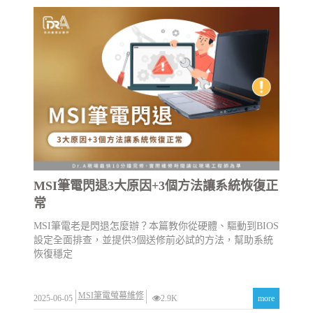
MSI筆電閃退3大原因+3個方法讓系統恢復正
常
MSI筆電老是閃退怎麼辦？本篇教你從硬體、驅動到BIOS
設定全面排查，並提供3個送修前必試的方法，幫助系統
恢復穩定
MSI筆電螢幕維修
2025-06-05
2.9K
more