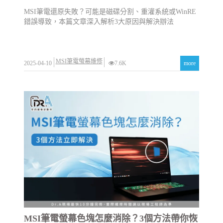
MSI筆電還原失敗？可能是磁碟分割、重灌系統或WinRE
錯誤導致，本篇文章深入解析3大原因與解決辦法
MSI筆電螢幕維修
2025-04-10
7.6K
more
MSI筆電螢幕色塊怎麼消除？3個方法帶你恢