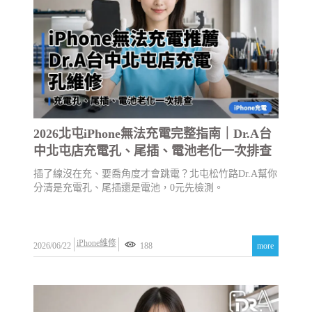
2026北屯iPhone無法充電完整指南｜Dr.A台
中北屯店充電孔、尾插、電池老化一次排查
插了線沒在充、要喬角度才會跳電？北屯松竹路Dr.A幫你
分清是充電孔、尾插還是電池，0元先檢測。
iPhone維修
2026/06/22
188
more