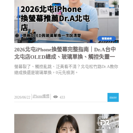
2026北屯iPhone換螢幕完整指南｜Dr.A台中
北屯店OLED總成、玻璃單換、觸控失靈一
次搞懂
螢幕裂了、觸控亂跳、泛黃看不清？北屯松竹路Dr.A教你
總成換還是玻璃單換，0元先檢測。
iPhone維修
2026/06/22
433
more