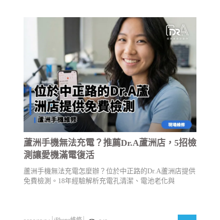
蘆洲手機無法充電？推薦Dr.A蘆洲店，5招檢
測讓愛機滿電復活
蘆洲手機無法充電怎麼辦？位於中正路的Dr.A蘆洲店提供
免費檢測。18年經驗解析充電孔清潔、電池老化與
iPhone維修