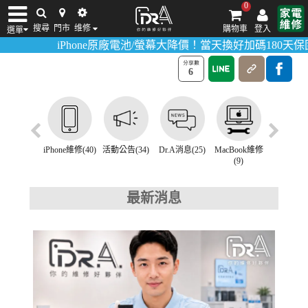
0
最新消息
搜尋
門市
维修
購物車
登入
選單
>
>
首頁
最新消息
iPhone維修
iPhone原廠電池/螢幕大降價！當天換好加碼180天保固！
活動
iPhone維修/價格
筆電維修/價格
Android手機維修/價格
MacBook維修/價
6
one維修(40)
活動公告(34)
Dr.A消息(25)
MacBook維修
Dyson小家電
筆電維修(
(9)
維修(4)
最新消息