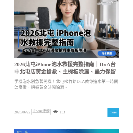
2026北屯iPhone泡水救援完整指南｜Dr.A台
中北屯店黃金搶救、主機板除濕、盡力保留
資料
手機泡水別急著開機！北屯松竹路Dr.A教你進水第一時間
怎麼做，把握黃金時間除濕。
iPhone維修
2026/06/22
153
more