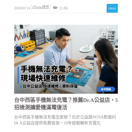
iPhone維修
2026/01/14
12.8K
more
台中西區手機無法充電？推薦Dr.A公益店，5
招檢測讓愛機滿電復活
台中西區手機無法充電怎麼辦？位於公益路NOVA對面的
Dr.A公益店提供免費檢測。18年經驗解析充電孔