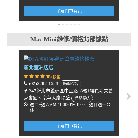
週一
了解門市資訊
Mac Mini維修/價格北部據點
新北蘆洲店店
新北
5顆星
(02)2282-1688
(02)
點擊通話
247新北市蘆洲區中正路18號1樓真功夫養
24
身會館、京華大廈隔壁
灣大哥
點擊導航
週二~週六AM:11:00~PM:8:00，週日週一公
週二
休
休
了解門市資訊