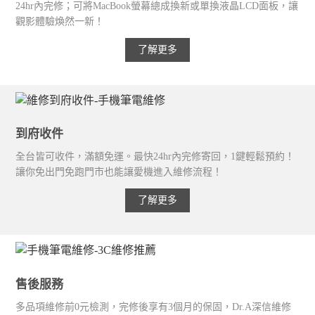
24hr內完修；可將MacBook螢幕總成換新或單換液晶LCD面板，讓
觀影體驗煥然一新！
了解更多
到府收件
全台皆可收件，滿額免運。最快24hr內完修寄回，1鍵輕鬆預約！
讓你免出門免跑門市也能讓愛機進入維修流程！
了解更多
售後服務
多品項維修前0元檢測，完修後享有3個月的保固，Dr.A深信維修