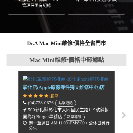
管理保固有紀錄
Dr.A Mac Mini維修/價格全省門市
Mac Mini維修/價格中部據點
彰化店(Apple原廠零件獨立維修中心)店
台中公
店
5顆星
(04)728-0676
點擊通話
(04)
500彰化縣彰化市大同里民生路119號斜對
面為Q Burger早餐店
40
點擊導航
週一至週日 AM:11:00~PM:8:00，公休日另行
訊廣場
公告
Go