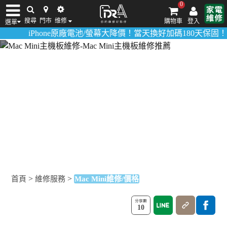
0
搜尋
門市
维修
購物車
登入
選單
iPhone原廠電池/螢幕大降價！當天換好加碼180天保固！
活動詳
iPhone維修/價格
筆電維修/價格
Android手機維修/價格
MacBook維修/價
Mac Mini維修/價格
Ｍac Mini運行變慢？SSD升級與維修提升效能！
>
>
首頁
維修服務
Mac Mini維修/價格
10