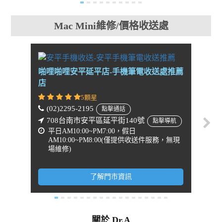
Mac Mini維修/價格收送處
啪哩啪哩安平延平店-手機筆電收送處推薦
啪哩啪
店
店
5顆星
(02)2295-2195
(02)
點擊通話
708台南市安平區延平街140號
31
點擊導航
平日AM10:00~PM7:00，假日
點擊
AM10:00~PM8:00(僅提供收送件服務，無現
平日
場維修)
務，
了解門市資訊
關於 Dr.A