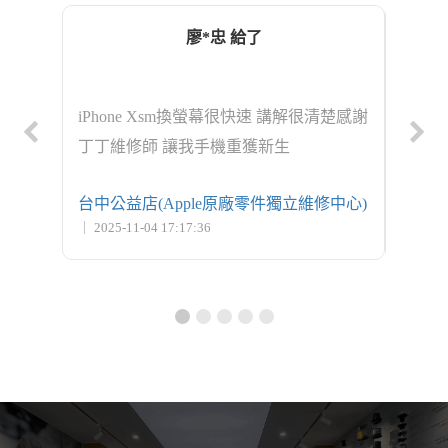
廖*忠 給了
ro 更
iPhone Xsm換螢幕很快速 講解很清楚感謝
iPho
丁丁維修師 讓我手機重獲新生
修中心)
台中公益店(Apple原廠零件獨立維修中心)
台北士
｜ 2025-11-04 17:17:36
｜ 2025-