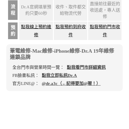
直接前往最近的
流
Dr.A官網填單預
收件、取件都交
收送處，專人送
程
約只要60秒
給物流代勞
修
點我線上預約維
點我預約到府收
點我預約門市收
預
約
修
件
件
筆電維修-Mac維修-iPhone維修-Dr.A 19年維修
連鎖品牌
全台門市與營業時間一覽：
點我看門市詳細資訊
FB臉書私訊：
點我立即私訊Dr.A
官方LINE@：
@dr.a3c（←記得要加@喔！）