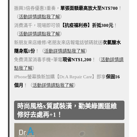
振興3倍券優惠3重奏，
單張面額最高放大至NT$700
！
（
活動詳情請點我了解
）
消費滿千，現場即可領
【抗疫福利券】折抵300元
！
（
活動詳情請點我了解
）
新朋友來店維修/老朋友來店報電話號碼就送
次氯酸水
隨身瓶1份
！（
活動詳情請點我了解
）
免費清潔消毒手機+筆電
現省NT$1,200
！（
活動詳情請
點我了解
）
iPhone螢幕換新加購【Dr.A Repair Care】即享
保固16
個月
！（
活動詳情請點我了解
）
時尚風格x質感裝潢，勤美綠園道維
修好去處再+1！