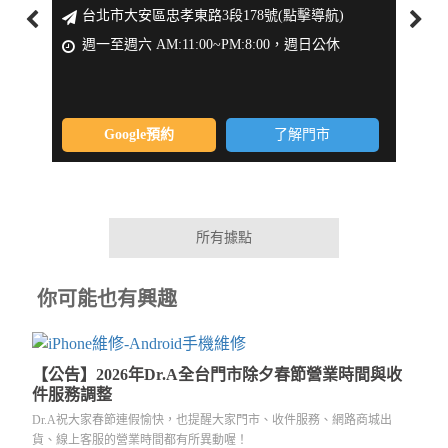
台北市大安區忠孝東路3段178號(點擊導航)
新
週一至週六 AM:11:00~PM:8:00，週日公休
週一
Google預約
了解門市
所有據點
你可能也有興趣
【公告】2026年Dr.A全台門市除夕春節營業時間與收
件服務調整
Dr.A祝大家春節連假愉快，也提醒大家門市、收件服務、網路商城出
貨、線上客服的營業時間都有所異動喔！