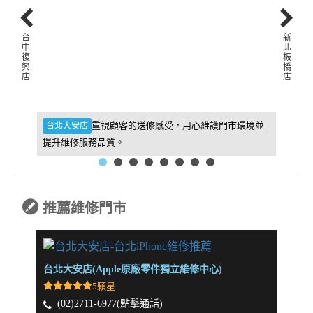
台
新
中
北
復
板
興
橋
店
店
件，維
重視顧客的送修感受，用心維護門市環境並
台北大安店
新北板
提升維修服務品質。
找到我
推薦維修門市
台北大安店(Apple原廠零件獨立維修中心)
新北板
5顆星
(02)2711-6977(點擊通話)
(0