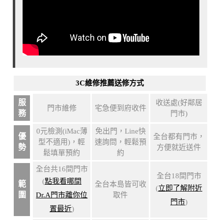
3C維修推薦送修方式
服
收送處(好鄰居
門市維修
宅急便到府收件
務
門市)
0元檢測(iMac薄
免出門，Line快
優
全台都有門市，
型不適用)，輕
速詢問，輕鬆預
勢
方便就近送件
鬆填單預約
約
全台共16間門市
全台18間門市
(
點我看哪間
範
全台本島皆可收
(
立即了解附近
圍
Dr.A門市離你位
取件
門市
)
置最近
)