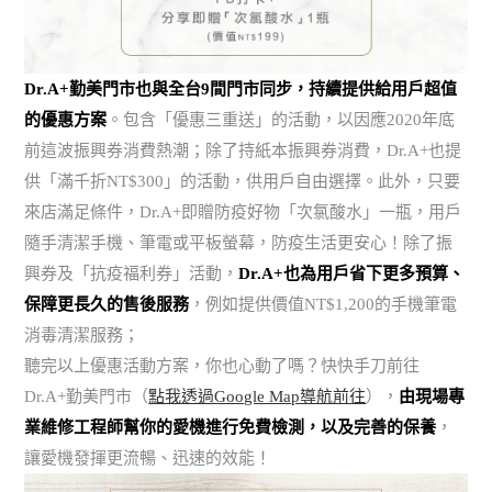
Dr.A+勤美門市也與全台9間門市同步，持續提供給用戶超值
的優惠方案
。包含「優惠三重送」的活動，以因應2020年底
前這波振興券消費熱潮；除了持紙本振興券消費，Dr.A+也提
供「滿千折NT$300」的活動，供用戶自由選擇。此外，只要
來店滿足條件，Dr.A+即贈防疫好物「次氯酸水」一瓶，用戶
隨手清潔手機、筆電或平板螢幕，防疫生活更安心！除了振
興券及「抗疫福利券」活動，
Dr.A+也為用戶省下更多預算、
保障更長久的售後服務
，例如提供價值NT$1,200的手機筆電
消毒清潔服務；
聽完以上優惠活動方案，你也心動了嗎？快快手刀前往
Dr.A+勤美門市（
點我透過Google Map導航前往
），
由現場專
業維修工程師幫你的愛機進行免費檢測，以及完善的保養
，
讓愛機發揮更流暢、迅速的效能！