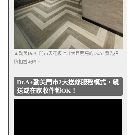
勤美Dr.A+門市天花板上斗大且明亮的Dr.A+背光招
▲
牌相當吸睛。
Dr.A+勤美門市2大送修服務模式，親
送或在家收件都OK！