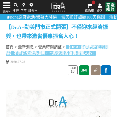
0
搜尋
門市
维修
購物車
登入
選單
one原廠電池/螢幕大降價！當天換好加碼180天保固！
活動詳情請點
iPhone維修/價格
筆電維修/價格
Android手機維修/價格
MacBook維修/價
【Dr.A+勤美門市正式開張】不僅迎來經濟振
興，也帶來激省優惠振奮人心！
>
>
>
首頁
最新消息
營業時間調整
【Dr.A+勤美門市正式開
張】不僅迎來經濟振興，也帶來激省優惠振奮人心！
2020-07-28
18