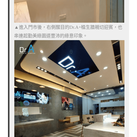
進入門市後，右側醒目的Dr.A+植生牆親切迎賓，也
▲
串連起勤美綠園道豐沛的綠意印象。