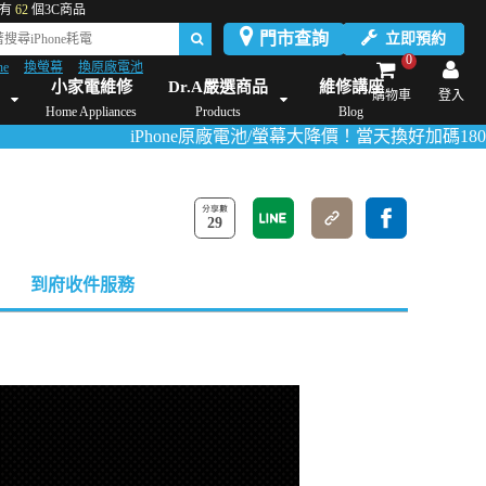
有
62
個3C商品
門市查詢
立即預約
0
ne
換螢幕
換原廠電池
Dyson維修/價格
Mac Mini維修/價格
iMac維修/價格
Xbox維修/價格
伊萊
小家電維修
Dr.A嚴選商品
維修講座
購物車
登入
Home Appliances
Products
Blog
iPhone原廠電池/螢幕大降價！當天換好加碼180天保固！
29
到府收件服務