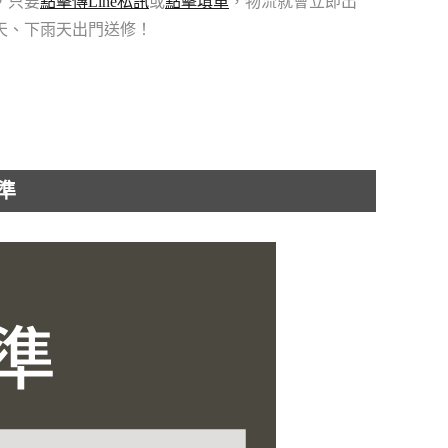
，只要
點擊傳Line私訊
或
點擊填單
，物流就會立即出
天、下雨天出門送修！
準