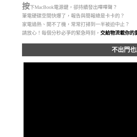
按
下MacBook電源鍵，卻持續發出嗶嗶聲？
筆電硬碟空間快爆了，報告與簡報總是卡卡的？
家電過熱、開不了機，常常打掃到一半被迫中止？
請放心！每個分秒必爭的緊急時刻，
交給物流載你的
不出門也