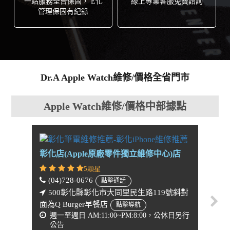
一站服務全台保固， E化
線上專業客服免費諮詢
管理保固有紀錄
Dr.A Apple Watch維修/價格全省門市
Apple Watch維修/價格中部據點
彰化店(Apple原廠零件獨立維修中心)店
台中公
店
5顆星
(04)728-0676
點擊通話
(04)
500彰化縣彰化市大同里民生路119號斜對
面為Q Burger早餐店
40
點擊導航
週一至週日 AM:11:00~PM:8:00，公休日另行
資訊廣
公告
Go