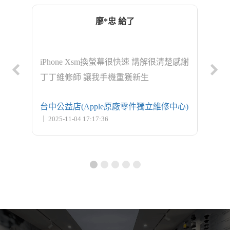
廖*忠 給了
ro 更
iPhone Xsm換螢幕很快速 講解很清楚感謝
iPho
丁丁維修師 讓我手機重獲新生
修中心)
台中公益店(Apple原廠零件獨立維修中心)
台北士
｜ 2025-11-04 17:17:36
｜ 2025-