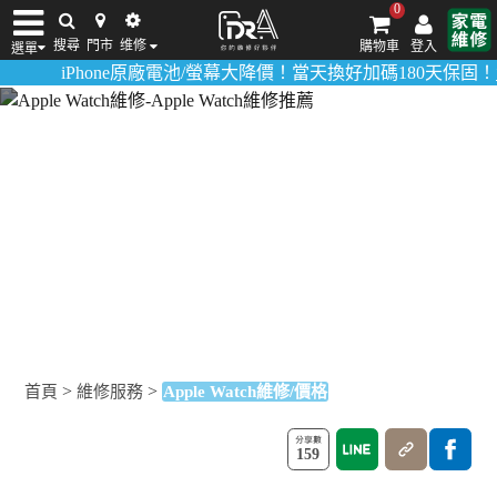
0
搜尋
門市
维修
購物車
登入
選單
iPhone原廠電池/螢幕大降價！當天換好加碼180天保固！
活動詳
iPhone維修/價格
筆電維修/價格
Android手機維修/價格
MacBook維修/價
Apple Watch維修/價格
蘋果手錶螢幕破裂、很快沒電？Dr.A延長裝置使用壽命！
>
>
首頁
維修服務
Apple Watch維修/價格
159