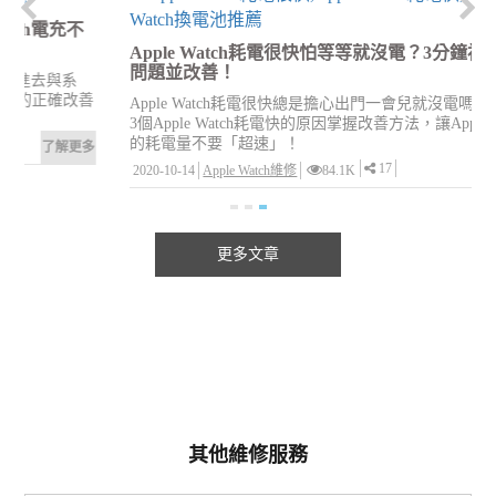
Apple Watch耗電很快怕等等就沒電？3分鐘初步檢測
問題並改善！
善
Apple Watch耗電很快總是擔心出門一會兒就沒電嗎？建議從
3個Apple Watch耗電快的原因掌握改善方法，讓Apple Watch
的耗電量不要「超速」！
多
17
2020-10-14
Apple Watch維修
84.1K
了解更多
更多文章
其他維修服務