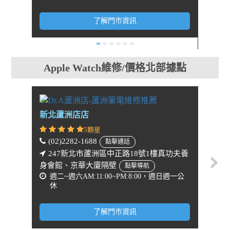
週一
了解門市資訊
Apple Watch維修/價格北部據點
新北蘆洲店店
新北
5顆星
(02)2282-1688
(02)
點擊通話
247新北市蘆洲區中正路18號1樓真功夫養
24
身會館、京華大廈隔壁
灣大哥
點擊導航
週二~週六AM:11:00~PM:8:00，週日週一公
週二
休
休
了解門市資訊