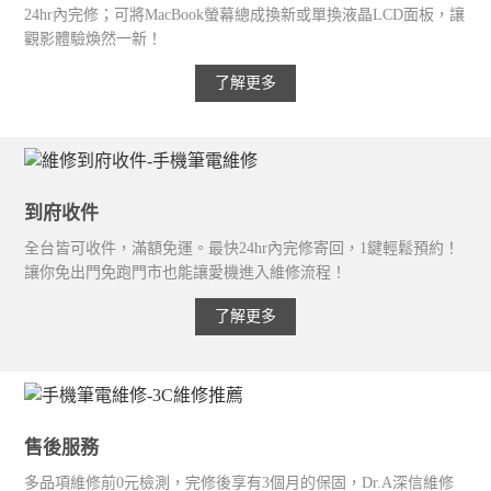
24hr內完修；可將MacBook螢幕總成換新或單換液晶LCD面板，讓
觀影體驗煥然一新！
了解更多
到府收件
全台皆可收件，滿額免運。最快24hr內完修寄回，1鍵輕鬆預約！
讓你免出門免跑門市也能讓愛機進入維修流程！
了解更多
售後服務
多品項維修前0元檢測，完修後享有3個月的保固，Dr.A深信維修