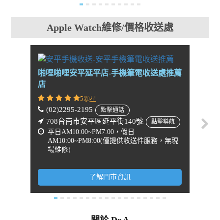
Apple Watch維修/價格收送處
啪哩啪哩安平延平店-手機筆電收送處推薦
啪哩啪
店
店
5顆星
(02)2295-2195
(02)
點擊通話
708台南市安平區延平街140號
31
點擊導航
平日AM10:00~PM7:00，假日
點擊
AM10:00~PM8:00(僅提供收送件服務，無現
平日
場維修)
務，
了解門市資訊