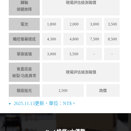
轉軸
現場評估檢測報價
按鍵故障
電池
1,800
2,000
3,000
3,500
觸控螢幕總成
4,300
4,800
7,500
8,500
單換玻璃
3,000
3,500
-
-
後蓋底座
現場評估檢測報價
破裂/功能異常
鏡⾯拋光
2,500
詢價
2025.11.13更新，單位：NT$。