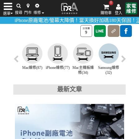
0
iPhone換電池
搜尋
門市
维修
購物車
登入
選單
>
>
首頁
維修講座
iPhone換電池
one原廠電池/螢幕大降價！當天換好加碼180天保固！
活動詳情請點
iPhone維修/價格
筆電維修/價格
Android手機維修/價格
MacBook維修/價
9
hone換電池
Mac維修(87)
iPhone維修(77)
Mac主機板維
Samsung維修
ASUS筆
(102)
修(34)
(32)
修(24)
最新文章