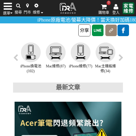
0
Acer筆電記憶體維修
搜尋
門市
维修
購物車
登入
選單
>
>
首頁
維修講座
Acer筆電記憶體維修
iPhone原廠電池/螢幕大降價！當天換好加碼180
iPhone維修/價格
筆電維修/價格
Android手機維修/價格
MacBook維修/價
維修(111)
iPhone換電池
Mac維修(87)
iPhone維修(77)
Mac主機板維
Samsung
(102)
修(34)
(32)
最新文章