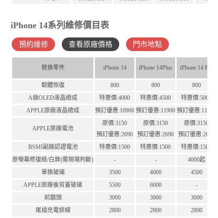
iPhone 14系列維修價目表
預約維修
查看原廠價格
門市地點
替換零件
iPhone 14
iPhone 14Plus
iPhone 14 Pro
韌體恢復
800
800
800
A級OLED液晶總成
特惠價:4000
特惠價:4500
特惠價:5000
APPLE原廠液晶總成
預訂優惠:10900
預訂優惠:11900
預訂優惠:11900
原價:3150
原價:3150
原價:3150
APPLE原廠電池
預訂優惠:2690
預訂優惠:2690
預訂優惠:2690
BSMI副廠認證電池
特惠價:1500
特惠價:1500
特惠價:1500
原螢幕修復綠/白屏(需現場判斷)
-
-
4000起
單換玻璃
3500
4000
4500
APPLE原廠後背蓋玻璃
5500
6000
-
前鏡頭
3000
3000
3000
尾插充電排線
2800
2800
2800