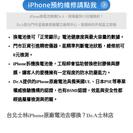
iPhone換電池推薦Dr.A，現場最快15分鐘換好！
Dr.A部分門市是蘋果原廠獨立維修中心，現場有料件就能立即換
換電池後可
「正常顯示」電池健康度與最大容量的數據
。
門市巨資引進精密儀器，能
精準判斷電池狀態，維修前可
0元檢測
。
iPhone拆機換電池後，工程師會協助
替換密封膠條與膠
膜
，讓客人的愛機擁有一定程度的防水防塵能力。
Dr.A提供的iPhone原廠電池
具備美國UL、日本PSE等專業
權威檢驗機構的認證，也有BSMI認證
，效能與安全性都
經過層層檢測與把關。
台北士林iPhone原廠電池去哪換？Dr.A士林店