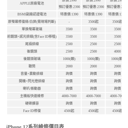
原價:2990
原價:2990
原價:2990
APPLE原廠電池
預訂優惠:2390
預訂優惠:2390
預訂優惠:239
BSMI副廠認證電池
特惠價:1390
特惠價:1390
特惠價:1390
原螢幕修復綠/白屏(需現場判斷)
-
3500起
3500起
單換螢幕玻璃
3500
3500
3500
前鏡頭+感光排線(含Face ID移植)
3500
3500
3500
尾插排線
2500
2500
2500
後鏡頭
2500
2500
4000
後鏡頭玻璃
1000(顆)
1000(顆)
1000(顆)
聽筒
2000
2000
2000
音量+震動排線
詢價
詢價
詢價
開機+閃光燈排線
詢價
詢價
詢價
喇叭/振動器
詢價
詢價
詢價
主機板快速維修
4000-7000
4000-7000
4000-7000
硬碟擴容
詢價
詢價
詢價
Face ID修復
4500起
4500起
4500起
iPhone 12系列維修價目表