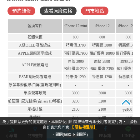
預約維修
查看原廠價格
門市地點
替換零件
iPhone 12 mini
iPhone 12
iPhone 12 Pro
韌體恢復
800
800
800
A級OLED液晶總成
特惠價:3700
特惠價:3800
特惠價:3800
APPLE原廠液晶總成
預訂優惠:7900
預訂優惠:10900
預訂優惠:1090
原價:2990
原價:2990
原價:2990
APPLE原廠電池
預訂優惠:2390
預訂優惠:2390
預訂優惠:239
BSMI副廠認證電池
特惠價:1290
特惠價:1290
特惠價:1290
原螢幕修復綠/白屏(需現場判斷)
-
-
-
單換螢幕玻璃
3000
3000
3000
前鏡頭+感光排線(含Face ID移植)
3200
3200
3200
尾插排線
2100
2100
2100
TOP
後鏡頭
2200
2500
3600
為了提供您更好的瀏覽體驗，本網站使用相關技術來蒐集使用者瀏覽行為，上滑視
後鏡頭玻璃
1000(顆)
1000(顆)
1000(顆)
窗即表示您同意
【 隱私權聲明】
聽筒
2000
2000
2000
× 關閉(網頁下滑關閉)
小家電
門市查詢
立即預約
FB私訊
LINE@