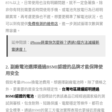
85%以上，日常使用也沒有明顯問題，就不一定急著換，除
非你有特別需要長時間使用手機、或電池充放電行為已經明
顯異常，再考慮更換也不遲。想要更精準了解電池狀況，也
可以到有提供
免費檢測的維修店
，進一步測試循環次數與實
際容量。
延伸閱讀：
iPhone耗電快怎麼辦？透過5個方法減緩耗
電速度！
2. 副廠電池選擇通過BSMI認證的品牌才能保障使
用安全
假如考量iPhone換電池費用，想選擇副廠電池時，除了價格之
外，更重要的是安全性與穩定性。
台灣地區建議認明通過
BSMI認證的電池
，這個標誌代表該產品已經經過國家級的測
試與審核，包含耐熱、短路保護、電壓穩定等條件，都符合
安全標準。通過BSMI的第三方電池實際表現也更接近原廠電