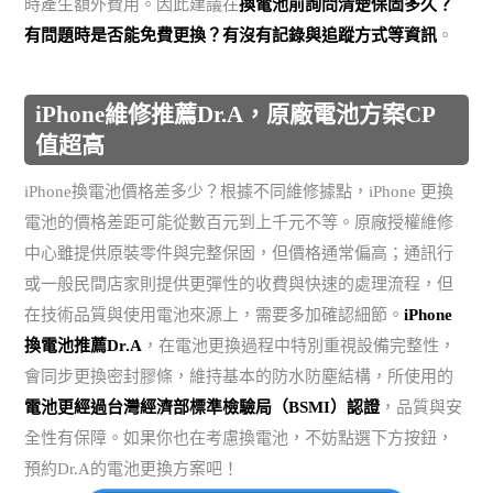
時產生額外費用。因此建議在
換電池前詢問清楚保固多久？
有問題時是否能免費更換？有沒有記錄與追蹤方式等資訊
。
iPhone維修推薦Dr.A，原廠電池方案CP
值超高
iPhone換電池價格差多少？根據不同維修據點，iPhone 更換
電池的價格差距可能從數百元到上千元不等。原廠授權維修
中心雖提供原裝零件與完整保固，但價格通常偏高；通訊行
或一般民間店家則提供更彈性的收費與快速的處理流程，但
在技術品質與使用電池來源上，需要多加確認細節。
iPhone
換電池推薦Dr.A
，在電池更換過程中特別重視設備完整性，
會同步更換密封膠條，維持基本的防水防塵結構，所使用的
電池更經過台灣經濟部標準檢驗局（BSMI）認證
，品質與安
全性有保障。如果你也在考慮換電池，不妨點選下方按鈕，
預約Dr.A的電池更換方案吧！