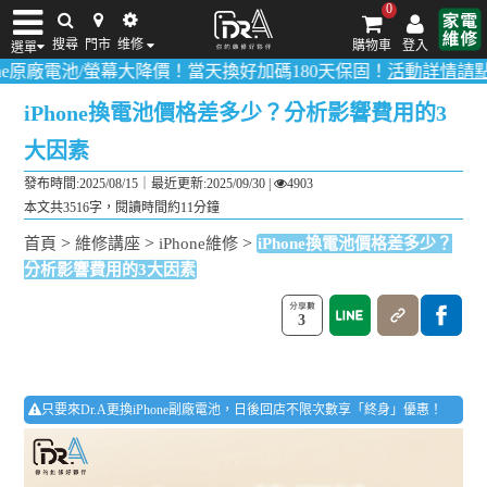
0
搜尋
門市
维修
購物車
登入
選單
/螢幕大降價！當天換好加碼180天保固！
活動詳情請點我
！
多數品項
iPhone維修/價格
筆電維修/價格
Android手機維修/價格
MacBook維修/價
iPhone換電池價格差多少？分析影響費用的3
大因素
發布時間:2025/08/15｜
最近更新:2025/09/30
|
4903
本文共3516字，閱讀時間約11分鐘
>
>
>
首頁
維修講座
iPhone維修
iPhone換電池價格差多少？
分析影響費用的3大因素
3
只要來Dr.A更換iPhone副廠電池，日後回店不限次數享「終身」優惠！