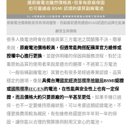
原廠電池價格較高但有保固優勢，而副廠若選用通過BSMI認證的品牌也能兼
顧安全與價格
很多人換電池時會在原廠與第三方電池之間猶豫不決。簡單
來說，
原廠電池價格較高，但通常能夠搭配蘋果官方維修或
授權中心進行更換
，並提供明確的保固與服務流程，對於注
重原始品質的使用者來說是適合的選擇。不過第三方電池
（一般俗稱副廠電池）其實也有很多是經過專業認證、品質
穩定的選項。像是
具備台灣
國家經濟部標準檢驗局
BSMI認證
或
國際標準IEC/EN
的電池，在性能與安全性上也有一定保
證，而且價格大約只要原廠的一半甚至更低
。如果手機已過
保、也不一定要維持原廠狀態，可以考慮這類認證電池，不
僅更換費用較為親民，有些維修商還提供半年到一年的保
固，讓你能以合理的預算換到耐用又安心的電池。