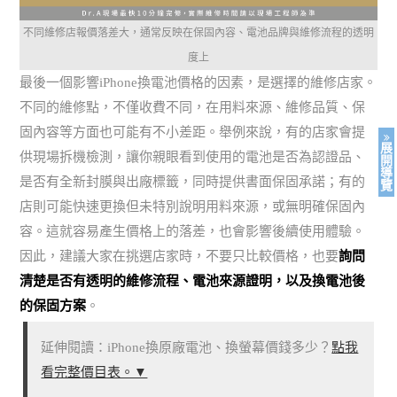
不同維修店報價落差大，通常反映在保固內容、電池品牌與維修流程的透明
度上
最後一個影響iPhone換電池價格的因素，是選擇的維修店家。
不同的維修點，不僅收費不同，在用料來源、維修品質、保
固內容等方面也可能有不小差距。舉例來說，有的店家會提
展
供現場拆機檢測，讓你親眼看到使用的電池是否為認證品、
開
導
是否有全新封膜與出廠標籤，同時提供書面保固承諾；有的
覽
店則可能快速更換但未特別說明用料來源，或無明確保固內
容。這就容易產生價格上的落差，也會影響後續使用體驗。
因此，建議大家在挑選店家時，不要只比較價格，也要
詢問
清楚是否有透明的維修流程、電池來源證明，以及換電池後
的保固方案
。
延伸閱讀：iPhone換原廠電池、換螢幕價錢多少？
點我
看完整價目表。▼