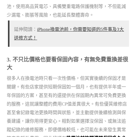
池，使用高品質電芯、具備雙重電路保護機制等，不但能減
少漏電、膨脹等風險，也能延長整體壽命。
延伸閱讀：
iPhone換電池前，你需要知道的5件事及3大
送修方式！
3. 不只比價格也要看保固內容，有無免費重換差很
大
很多人在換電池時只看一次性價格，但其實後續的保固才是
關鍵。有些店家提供短期保固如一個月，也有提供半年或一
年保固的方案，甚至有的還提供在保固期內異常可免費更換
的服務，這就讓整體的費用CP值差異很大。有些優質維修店
甚至會記錄電池更換時間與狀態，並主動提供後續檢測與保
養建議，讓你用得更安心。相對如果選擇沒保固、或無法追
蹤紀錄的維修服務，即便價格較低，也可能在未來發生異常