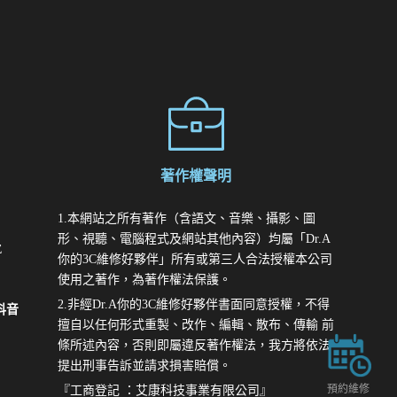
著作權聲明
1.本網站之所有著作（含語文、音樂、攝影、圖
形、視聽、電腦程式及網站其他內容）均屬「Dr.A
E
你的3C維修好夥伴」所有或第三人合法授權本公司
使用之著作，為著作權法保護。
2.非經Dr.A你的3C維修好夥伴書面同意授權，不得
k抖音
擅自以任何形式重製、改作、編輯、散布、傳輸 前
條所述內容，否則即屬違反著作權法，我方將依法
提出刑事告訴並請求損害賠償。
預約維修
『工商登記 ：艾康科技事業有限公司』