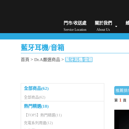
iPhone維修/價格
筆電維修/價格
Android手機維修/價格
MacBook維修/價
門市/收送處
關於我們
Service Location
About Us
藍牙耳機/音箱
>
>
首頁
Dr.A嚴選商品
藍牙耳機/音箱
全部商品(62)
推薦排
全部商品(62)
1
第
頁
熱門精選(18)
【TOP5】熱門精選(11)
充電系列周邊(12)