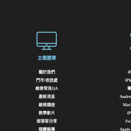
主題選單
關於我們
i
門市/收送處
iP
維修常見QA
筆
最新消息
And
維修講座
Ma
教學影片
i
部落客分享
Sw
媒體報導
Appl