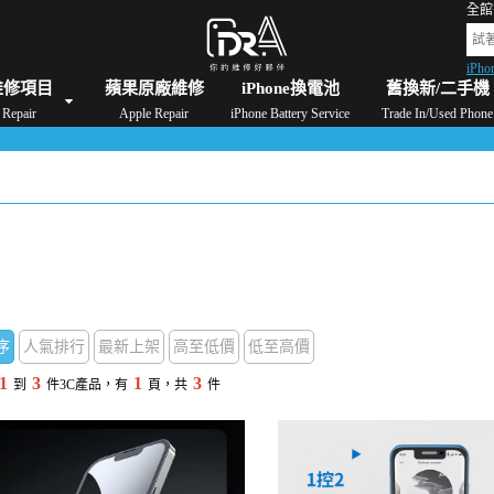
全館
iPho
格
iPad維修/價格
Switch維修/價格
Apple Watch維修/價格
AirPods維修/價格
維修項目
蘋果原廠維修
iPhone換電池
舊換新/二手機
Repair
Apple Repair
iPhone Battery Service
Trade In/Used Phone
序
人氣排行
最新上架
高至低價
低至高價
1
3
1
3
到
件3C產品，有
頁，共
件