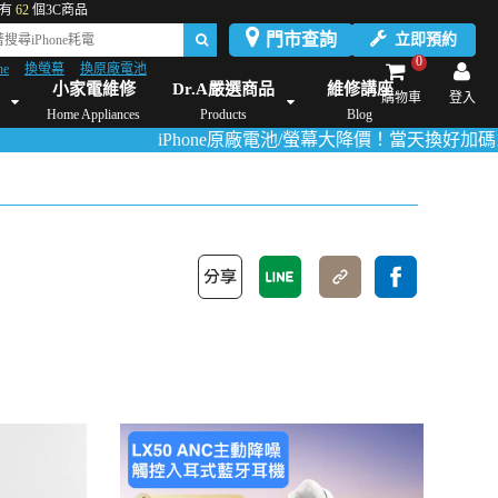
有
62
個3C商品
門市查詢
立即預約
0
ne
換螢幕
換原廠電池
Dyson維修/價格
Mac Mini維修/價格
iMac維修/價格
Xbox維修/價格
伊萊
小家電維修
Dr.A嚴選商品
維修講座
購物車
登入
Home Appliances
Products
Blog
iPhone原廠電池/螢幕大降價！當天換好加碼180