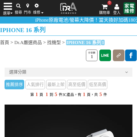
0
搜尋
門市
维修
購物車
登入
選單
iPhone原廠電池/螢幕大降價！當天換好加碼180天
iPhone維修/價格
筆電維修/價格
Android手機維修/價格
MacBook維修/價
IPHONE 16 系列
>
>
>
首頁
Dr.A嚴選商品
找機型
IPHONE 16 系列
1
1
選擇分類
推薦排序
人氣排行
最新上架
高至低價
低至高價
1
1
5
1
5
第
頁
到
件3C產品，有
頁，共
件