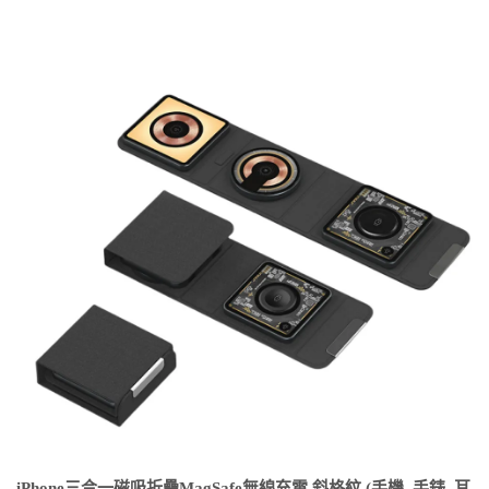
iPhone三合一磁吸折疊MagSafe無線充電 斜格紋 (手機_手錶_耳