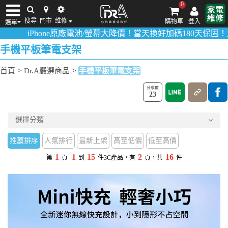
0
搜尋
門市
维修
購物車
登入
選單
Phone原廠電池/螢幕大降價！當天換好加碼180天保固！
活動詳情
iPhone維修/價格
筆電維修/價格
Android手機維修/價格
MacBook維修/價
手機平板筆電支架
>
>
首頁
Dr.A嚴選商品
手機平板筆電支架
23
選擇分類
推薦排序
人氣排行
最新上架
高至低價
低至高價
1
1
15
2
16
第
頁
到
件3C產品，有
頁，共
件