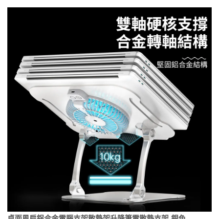
桌面風扇鋁合金電腦支架散熱架升降筆電散熱支架-銀色