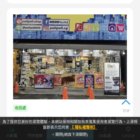
收送處
TOP
啪哩啪哩前鎮草衙店-手機筆電收送處推薦
為了提供您更好的瀏覽體驗，本網站使用相關技術來蒐集使用者瀏覽行為，上滑視
窗即表示您同意
【 隱私權聲明】
(02)2295-2195(點擊撥打)
× 關閉(網頁下滑關閉)
小家電
門市查詢
立即預約
FB私訊
LINE@