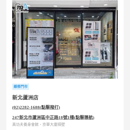
維修門市
新北蘆洲店
(02)2282-1688(點擊撥打)
247新北市蘆洲區中正路18號1樓(點擊導航)
真功夫養身會館、京華大廈隔壁