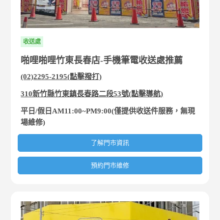
收送處
啪哩啪哩竹東長春店-手機筆電收送處推薦
(02)2295-2195(點擊撥打)
310新竹縣竹東鎮長春路二段53號(點擊導航)
平日/假日AM11:00~PM9:00(僅提供收送件服務，無現
場維修)
了解門市資訊
預約門市維修