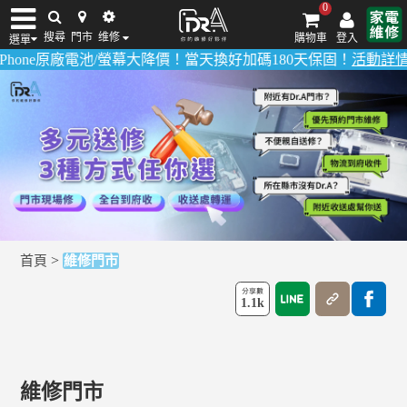
0
搜尋
門市
维修
購物車
登入
選單
螢幕大降價！當天換好加碼180天保固！
活動詳情請點我
！
多數品項0
iPhone維修/價格
筆電維修/價格
Android手機維修/價格
MacBook維修/價
>
首頁
維修門市
1.1k
維修門市