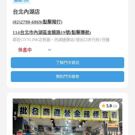
維修門市
台北內湖店
(02)2790-6869(點擊撥打)
114台北市內湖區金龍路19號(點擊導航)
鄰近CITYLINK正對面，內湖捷運站1號出口步行約1分鐘
休息中
了解門市資訊
預約門市維修
5.0
(4)