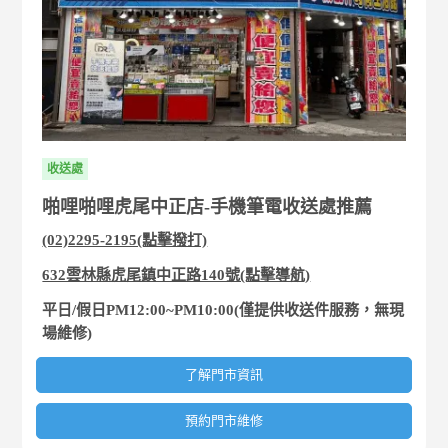
收送處
啪哩啪哩虎尾中正店-手機筆電收送處推薦
(02)2295-2195(點擊撥打)
632雲林縣虎尾鎮中正路140號(點擊導航)
平日/假日PM12:00~PM10:00(僅提供收送件服務，無現
場維修)
了解門市資訊
預約門市維修