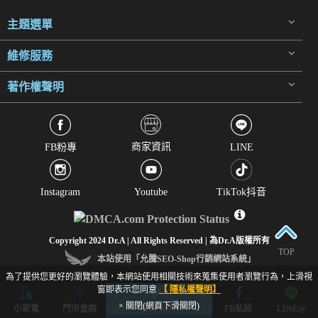
主題選單
維修服務
著作權聲明
商家資訊
FB粉專
LINE
Instagram
Youtube
TikTok抖音
Copyright 2024 Dr.A | All Rights Reserved | 為Dr.A版權所有
TOP
本站使用「允騰SEO-Shop行銷網站系統」
為了提供您更好的瀏覽體驗，本網站使用相關技術來蒐集使用者瀏覽行為，上滑視
窗即表示您同意
【 隱私權聲明】
× 關閉(網頁下滑關閉)
小家電
門市查詢
立即預約
FB私訊
LINE@