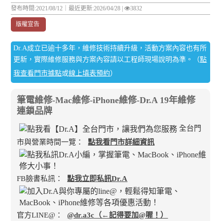
發布時間:2021/08/12｜
最近更新:2026/04/28
|
3832
版權宣告
Dr.A成立已逾十多年，維修技術持續升級，活動方案內容也有所
更新，實際維修服務與方案內容請以工程師現場說明為準。（
點
我查看門市據點
或
線上填表預約
）
筆電維修-Mac維修-iPhone維修-Dr.A 19年維修
連鎖品牌
全台門
市與營業時間一覽：
點我看門市詳細資訊
FB臉書私訊：
點我立即私訊Dr.A
官方LINE@：
@dr.a3c（←記得要加@喔！）