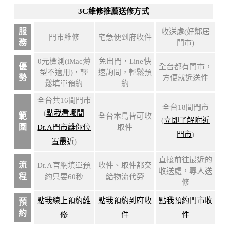
3C維修推薦送修方式
服
收送處(好鄰居
門市維修
宅急便到府收件
務
門市)
0元檢測(iMac薄
免出門，Line快
優
全台都有門市，
型不適用)，輕
速詢問，輕鬆預
勢
方便就近送件
鬆填單預約
約
全台共16間門市
全台18間門市
(
點我看哪間
範
全台本島皆可收
(
立即了解附近
圍
Dr.A門市離你位
取件
門市
)
置最近
)
直接前往最近的
流
Dr.A官網填單預
收件、取件都交
收送處，專人送
程
約只要60秒
給物流代勞
修
點我線上預約維
點我預約到府收
點我預約門市收
預
約
修
件
件