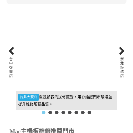
台
新
中
北
復
板
興
橋
店
店
件，維
重視顧客的送修感受，用心維護門市環境並
台北大安店
新北板
提升維修服務品質。
找到我
Mac主機板維修推薦門市