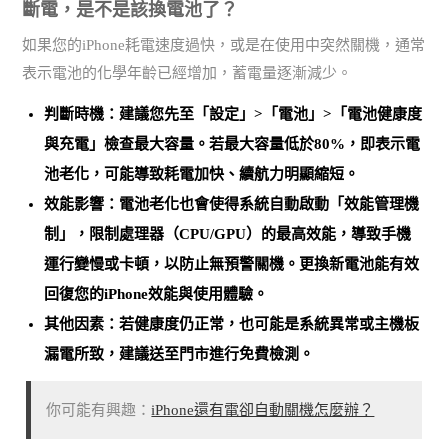
斷電，是不是該換電池了？
如果您的iPhone耗電速度過快，或是在使用中突然關機，通常
表示電池的化學年齡已經增加，蓄電量逐漸減少。
判斷時機：建議您先至「設定」>「電池」>「電池健康度
與充電」檢查最大容量。
若最大容量低於80%，即表示電
池老化
，可能導致耗電加快、續航力明顯縮短。
效能影響：電池老化也會使得系統自動啟動「效能管理機
制」，限制處理器（CPU/GPU）的最高效能，導致手機
運行變慢或卡頓，以防止無預警關機。
更換新電池能有效
回復您的iPhone效能與使用體驗
。
其他因素：若健康度仍正常，也可能是
系統異常或主機板
漏電所致
，建議送至門市進行免費檢測。
你可能有興趣：
iPhone還有電卻自動關機怎麼辦？