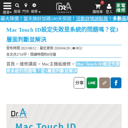
0
搜尋
門市
维修
購物車
登入
選單
！當天換好加碼180天保固！
活動詳情請點我
！
多數品項0元檢測（不
iPhone維修/價格
筆電維修/價格
Android手機維修/價格
MacBook維修/價
Mac Touch ID設定失敗是系統的問題嗎？從3
層面判斷並解決
發布時間:2021/08/12｜
最近更新:2026/04/28
|
3832
本文共2716字，閱讀時間約8分鐘
>
>
>
首頁
維修講座
Mac主機板維修
Mac Touch ID設定失敗
是系統的問題嗎？從3層面判斷並解決