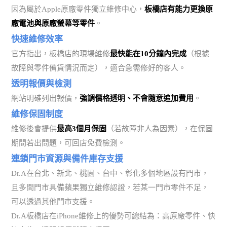
因為屬於Apple原廠零件獨立維修中心，
板橋店有能力更換原
廠電池與原廠螢幕等零件
。
快速維修效率
官方指出，板橋店的現場維修
最快能在10分鐘內完成
（根據
故障與零件備貨情況而定），適合急需修好的客人。
透明報價與檢測
網站明確列出報價，
強調價格透明、不會隨意追加費用
。
維修保固制度
維修後會提供
最高3個月保固
（若故障非人為因素），在保固
期間若出問題，可回店免費檢測。
連鎖門市資源與備件庫存支援
Dr.A在台北、新北、桃園、台中、彰化多個地區設有門市，
且多間門市具備蘋果獨立維修認證，若某一門市零件不足，
可以透過其他門市支援。
Dr.A板橋店在iPhone維修上的優勢可總結為：高原廠零件、快