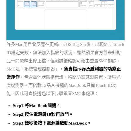
許多Mac用戶曾反應在更新macOS Big Sur後，出現Mac Touch
ID設定失敗、無法加入指紋的狀況，雖然蘋果官方並未針對
此一問題釋出修正檔，但測試後確認可藉由重置SMC排除。
SMC是「系統管理控制器」，
負責指示器及感測器的功能正
常運作
，包含電池狀態指示燈、瞬間防震感測裝置、環境光
度感測器。而搭載T2晶片機種的MacBook具備Touch ID功
能，因此可直接透過以下步驟重置SMC來處理：
Step1.將MacBook關機。
Step2.按住電源鍵10秒再放開。
Step3.幾秒後按下電源鍵啟動MacBook。