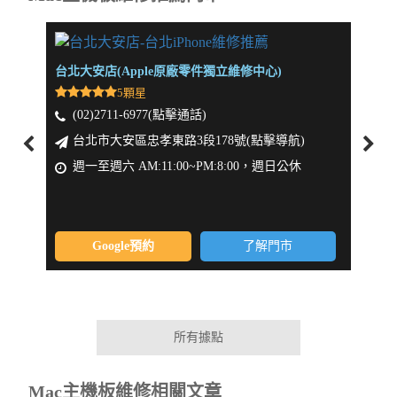
台北大安店(Apple原廠零件獨立維修中心)
新北板
5顆星
(02)2711-6977(點擊通話)
(0
台北市大安區忠孝東路3段178號(點擊導航)
新
週一至週六 AM:11:00~PM:8:00，週日公休
週一
Google預約
了解門市
所有據點
Mac主機板維修相關文章