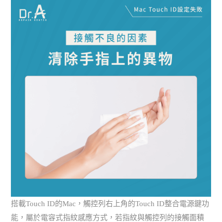
搭載Touch ID的Mac，觸控列右上角的Touch ID整合電源鍵功
能，屬於電容式指紋感應方式，若指紋與觸控列的接觸面積