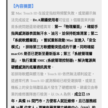
【內容摘要】
當 Mac Touch ID 在設定指紋時頻繁失敗，或是顯示無
法完成設定，
Dr.A建議使用者
可從這 3 個層面來判斷
是系統問題還是硬體異常：
第一「物理層面」，確認手
指與感測器表面無汗水、油污，並保持乾燥清潔；第二
「系統軟體層面」，嘗試重新啟動 Mac 並進入「安全
模式」，排除第三方軟體衝突造成的干擾，同時確認
macOS 是否已更新至最新版本；第三「系統管理層
面」，執行重置 SMC (系統管理控制器)，解決電源與
硬體感測的底層通訊異常
。
若排除軟體與髒污後，Touch ID 依然無法順利設定，
這通常代表 Touch ID 感測模組已經受潮損壞，或是主
機板上的安全隔離區晶片發生了硬體故障。建議交由專
業的維修團隊進行檢測，以 Dr.A 為例，
成立已 19
年，具備 16 間門市，方便客人就近維修，且已服務超
過 20萬 位客人，更擁有蘋果獨立維修中心（IRP）的