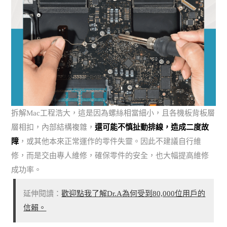
拆解Mac工程浩大，這是因為螺絲相當細小，且各機板背板層
層相扣，內部結構複雜，
還可能不慎扯動排線，造成二度故
障
，或其他本來正常運作的零件失靈。因此不建議自行維
修，而是交由專人維修，確保零件的安全，也大幅提高維修
成功率。
延伸閱讀：
歡迎點我了解Dr.A為何受到80,000位用戶的
信賴。