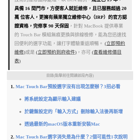
具備 16 間門市，方便客人就近維修，且已服務超過 20
萬 位客人，更擁有蘋果獨立維修中心（IRP）的官方認
證資格，完修享 90 天保固
，針對 MacBook 提供專業
的 Touch Bar 模組無痕更換與排線檢修，能為您迅速找
回便利的選字功能，讓打字體驗重返順暢。
(立即預約
維修)
或是
(立即預約到府收件)
，亦可
(查看維修價目
表)
目錄(點擊前往閱讀該段內容)
Mac Touch Bar預設選字沒有出現怎麼辦？3招必看
將系統設定為顯示輸入建議
於鍵盤設定的「輸入方式」刪除輸入法後再新增
透過最新的macOS版本重新安裝Mac
Mac Touch Bar選字消失是為什麼？2個可能性1次說明