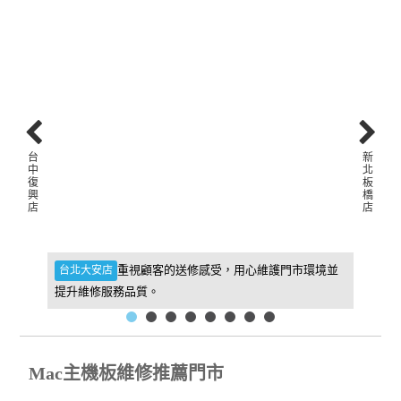
台
新
中
北
復
板
興
橋
店
店
件，維
重視顧客的送修感受，用心維護門市環境並
台北大安店
新北板
提升維修服務品質。
找到我
Mac主機板維修推薦門市