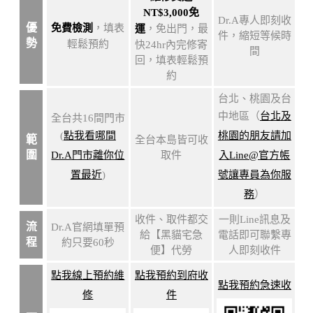
NT$3,000免
Dr.A專人即刻收
優
免費檢測
，填表
運
，免出門，最
件，縮短等候時
勢
輕鬆預約
快24hr內完修寄
間
回，填表輕鬆預
約
台北、桃園及台
中地區（
台北及
全台共16間門市
(
點我看哪間
桃園的朋友請加
範
全台本島皆可收
圍
Dr.A門市離你位
取件
入Line@官方帳
置最近
)
號讓專員為你服
務
）
收件、取件都交
一則Line訊息及
流
Dr.A官網填單預
給【黑貓宅急
電話即可聯繫專
程
約只要60秒
便】代勞
人即刻收件
點我線上預約維
點我預約到府收
點我預約急速收
修
件