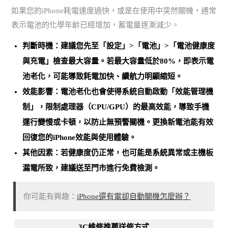
如果您的iPhone耗電速度過快，或是在使用中突然關機，通常
表示電池的化學年齡已經增加，蓄電量逐漸減少。
判斷時機：建議您先至「設定」>「電池」>「電池健康度
與充電」檢查最大容量。
若最大容量低於80%，即表示電
池老化
，可能導致耗電加快、續航力明顯縮短。
效能影響：電池老化也會使得系統自動啟動「效能管理機
制」，限制處理器（CPU/GPU）的最高效能，導致手機
運行變慢或卡頓，以防止無預警關機。
更換新電池能有效
回復您的iPhone效能與使用體驗
。
其他因素：若健康度仍正常，也可能是
系統異常或主機板
漏電所致
，建議送至門市進行免費檢測。
你可能有興趣：
iPhone還有電卻自動關機怎麼辦？
3C維修推薦送修方式