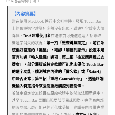
Dr.A接著帶你了解。
【內容摘要】
當在使用 MacBook 進行中文打字時，發現 Touch Bar
上的預設選字建議列突然沒有出現，導致打字效率大幅
降低，
Dr.A建議使用者
在送修前可先透過這 3 招來改
善選字消失的狀況：
第一招「檢查鍵盤設定」，前往系
統偏好設定的「鍵盤」，確認「觸控列顯示」設定中是
否有勾選『輸入建議』選項；第二招「檢查應用程式支
援度」，部分舊版或特定軟體可能尚未優化 Touch Bar
的選字功能，請測試在內建的『備忘錄』或『Safari』
中是否正常；第三招「重啟 ControlStrip」，透過終端
機輸入特定指令來強制重啟觸控列控制條
。
若確定設定皆無誤且在原廠軟體中依然無法顯示選字，
甚至 Touch Bar 畫面出現局部反黑或閃爍，這代表內部
的液晶顯示層可能已經老化或受損。建議交由具備專業
技術的維修團隊處理，以 Dr.A 為例，
成立已 19 年，