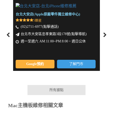
台北大安店(Apple原廠零件獨立維修中心)
新北板
5顆星
(02)2711-6977(點擊通話)
(0
台北市大安區忠孝東路3段178號(點擊導航)
新
週一至週六 AM:11:00~PM:8:00，週日公休
週一
Google預約
了解門市
所有據點
Mac主機板維修相關文章