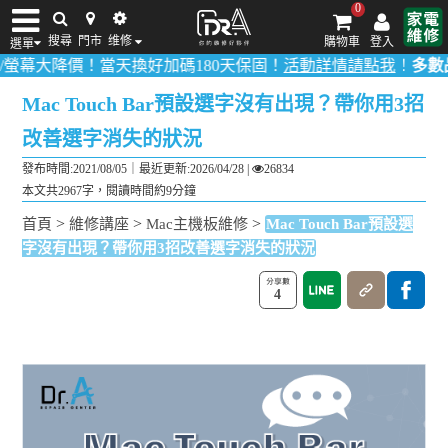
0
搜尋
門市
维修
購物車
登入
選單
價！當天換好加碼180天保固！
活動詳情請點我
！
多數品項0元檢測
iPhone維修/價格
筆電維修/價格
Android手機維修/價格
MacBook維修/價
Mac Touch Bar預設選字沒有出現？帶你用3招
改善選字消失的狀況
發布時間:2021/08/05｜
最近更新:2026/04/28
|
26834
本文共2967字，閱讀時間約9分鐘
>
>
>
首頁
維修講座
Mac主機板維修
Mac Touch Bar預設選
字沒有出現？帶你用3招改善選字消失的狀況
4