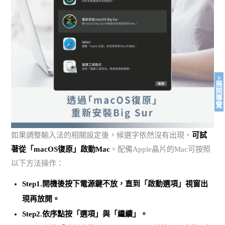
展
開
導
覽
如果調整輸入法的相關設定後，候選字依然沒有出現，
可試
著從「macOS復原」啟動Mac
。配備Apple晶片的Mac可按照
以下方法操作：
Step1.開機後按下電源鍵不放，直到「啟動選項」視窗出
現再放開。
Step2.依序點按「選項」與「繼續」。