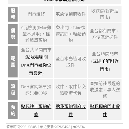
服
收送處(好鄰居
門市維修
宅急便到府收件
務
門市)
0元檢測(iMac薄
免出門，Line快
優
全台都有門市，
型不適用)，輕
速詢問，輕鬆預
勢
方便就近送件
鬆填單預約
約
全台共16間門市
全台18間門市
(
點我看哪間
範
全台本島皆可收
(
立即了解附近
圍
Dr.A門市離你位
取件
門市
)
置最近
)
直接前往最近的
流
Dr.A官網填單預
收件、取件都交
收送處，專人送
程
約只要60秒
給物流代勞
修
點我線上預約維
點我預約到府收
點我預約門市收
預
約
修
件
件
發布時間:2021/08/05｜
最近更新:2026/04/28
|
26834