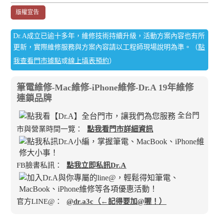
版權宣告
Dr.A成立已逾十多年，維修技術持續升級，活動方案內容也有所
更新，實際維修服務與方案內容請以工程師現場說明為準。（
點
我查看門市據點
或
線上填表預約
）
筆電維修-Mac維修-iPhone維修-Dr.A 19年維修
連鎖品牌
全台門
市與營業時間一覽：
點我看門市詳細資訊
FB臉書私訊：
點我立即私訊Dr.A
官方LINE@：
@dr.a3c（←記得要加@喔！）