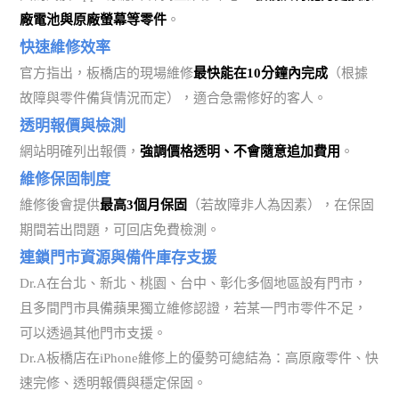
廠電池與原廠螢幕等零件
。
快速維修效率
官方指出，板橋店的現場維修
最快能在10分鐘內完成
（根據
故障與零件備貨情況而定），適合急需修好的客人。
透明報價與檢測
網站明確列出報價，
強調價格透明、不會隨意追加費用
。
維修保固制度
維修後會提供
最高3個月保固
（若故障非人為因素），在保固
期間若出問題，可回店免費檢測。
連鎖門市資源與備件庫存支援
Dr.A在台北、新北、桃園、台中、彰化多個地區設有門市，
且多間門市具備蘋果獨立維修認證，若某一門市零件不足，
可以透過其他門市支援。
Dr.A板橋店在iPhone維修上的優勢可總結為：高原廠零件、快
速完修、透明報價與穩定保固。