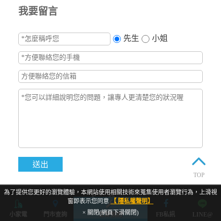
我要留言
先生
小姐
TOP
為了提供您更好的瀏覽體驗，本網站使用相關技術來蒐集使用者瀏覽行為，上滑視
窗即表示您同意
【 隱私權聲明】
× 關閉(網頁下滑關閉)
小家電
門市查詢
立即預約
FB私訊
LINE@