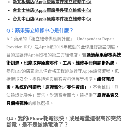
新北板橋店(Apple原廠零件獨立維修中心)
台北士林店(Apple原廠零件獨立維修中心)
台北中山店(Apple原廠零件獨立維修中心)
Q：蘋果獨立維修中心是什麼？
A：蘋果的「獨立維修供應商計畫」（Independent Repair
Provider, IRP）是Apple於2019年啟動的全球維修認證制度，
目的是讓非Apple授權的第三方維修店，若
通過蘋果審核與技
術訓練，也能取得原廠零件、工具、維修手冊與診斷系統
。
參與IRP的店家需具備合格工程師並遵守Apple維修流程，包
括環境安全、零件追溯與顧客資料保護等標準。
維修完成
後，系統仍可顯示「原廠電池／零件資訊」
，不會跳出「無
法驗證此零件」警告。對消費者而言，這提供了
原廠品質又
具價格彈性
的維修選擇。
Q4 : 我的iPhone耗電很快，或是電量還很高卻突然
斷電，是不是該換電池了？