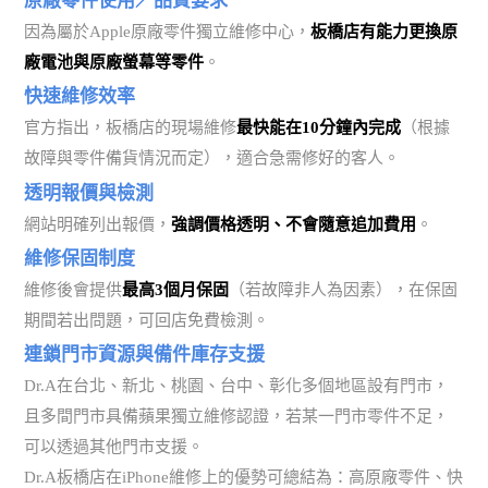
原廠零件使用／品質要求
因為屬於Apple原廠零件獨立維修中心，
板橋店有能力更換原
廠電池與原廠螢幕等零件
。
快速維修效率
官方指出，板橋店的現場維修
最快能在10分鐘內完成
（根據
故障與零件備貨情況而定），適合急需修好的客人。
透明報價與檢測
網站明確列出報價，
強調價格透明、不會隨意追加費用
。
維修保固制度
維修後會提供
最高3個月保固
（若故障非人為因素），在保固
期間若出問題，可回店免費檢測。
連鎖門市資源與備件庫存支援
Dr.A在台北、新北、桃園、台中、彰化多個地區設有門市，
且多間門市具備蘋果獨立維修認證，若某一門市零件不足，
可以透過其他門市支援。
Dr.A板橋店在iPhone維修上的優勢可總結為：高原廠零件、快