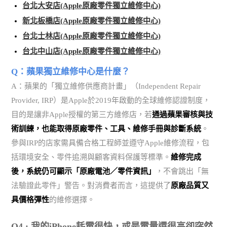
台北大安店(Apple原廠零件獨立維修中心)
新北板橋店(Apple原廠零件獨立維修中心)
台北士林店(Apple原廠零件獨立維修中心)
台北中山店(Apple原廠零件獨立維修中心)
Q：蘋果獨立維修中心是什麼？
A：蘋果的「獨立維修供應商計畫」（Independent Repair
Provider, IRP）是Apple於2019年啟動的全球維修認證制度，
目的是讓非Apple授權的第三方維修店，若
通過蘋果審核與技
術訓練，也能取得原廠零件、工具、維修手冊與診斷系統
。
參與IRP的店家需具備合格工程師並遵守Apple維修流程，包
括環境安全、零件追溯與顧客資料保護等標準。
維修完成
後，系統仍可顯示「原廠電池／零件資訊」
，不會跳出「無
法驗證此零件」警告。對消費者而言，這提供了
原廠品質又
具價格彈性
的維修選擇。
Q4 : 我的iPhone耗電很快，或是電量還很高卻突然