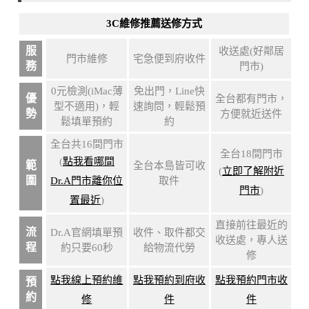
3C維修推薦送修方式
服
收送處(好鄰居
門市維修
宅急便到府收件
務
門市)
0元檢測(iMac薄
免出門，Line快
優
全台都有門市，
型不適用)，輕
速詢問，輕鬆預
勢
方便就近送件
鬆填單預約
約
全台共16間門市
全台18間門市
(
點我看哪間
範
全台本島皆可收
(
立即了解附近
圍
Dr.A門市離你位
取件
門市
)
置最近
)
直接前往最近的
流
Dr.A官網填單預
收件、取件都交
收送處，專人送
程
約只要60秒
給物流代勞
修
點我線上預約維
點我預約到府收
點我預約門市收
預
約
修
件
件