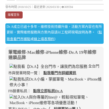
發布時間:2018/10/25｜
最近更新:2026/03/30
|
309594
版權宣告
Dr.A成立已逾十多年，維修技術持續升級，活動方案內容也有所
更新，實際維修服務與方案內容請以工程師現場說明為準。（
點
我查看門市據點
或
線上填表預約
）
筆電維修-Mac維修-iPhone維修-Dr.A 19年維修
連鎖品牌
全台門
市與營業時間一覽：
點我看門市詳細資訊
FB臉書私訊：
點我立即私訊Dr.A
官方LINE@：
@dr.a3c（←記得要加@喔！）