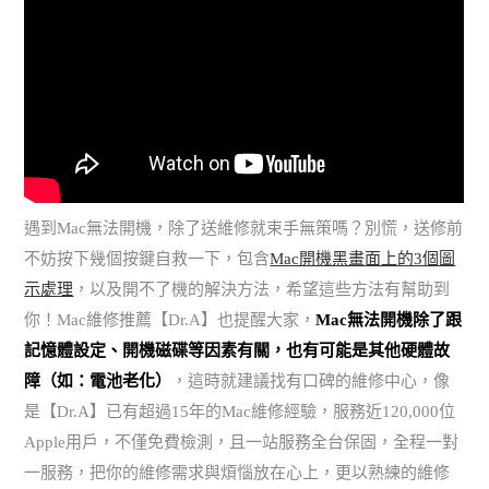
遇到Mac無法開機，除了送維修就束手無策嗎？別慌，送修前
不妨按下幾個按鍵自救一下，包含
Mac開機黑畫面上的3個圖
示處理
，以及開不了機的解決方法，希望這些方法有幫助到
你！Mac維修推薦【Dr.A】也提醒大家，
Mac無法開機除了跟
記憶體設定、開機磁碟等因素有關，也有可能是其他硬體故
障（如：電池老化）
，這時就建議找有口碑的維修中心，像
是【Dr.A】已有超過15年的Mac維修經驗，服務近120,000位
Apple用戶，不僅免費檢測，且一站服務全台保固，全程一對
一服務，把你的維修需求與煩惱放在心上，更以熟練的維修