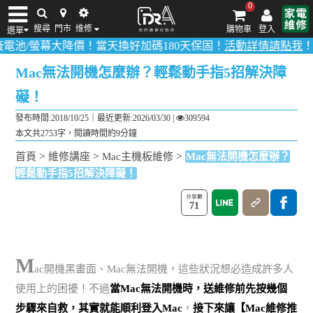
0
搜尋
門市
维修
購物車
登入
選單
螢幕大降價！當天換好加碼180天保固！
活動詳情請點我
！
多數品項0
iPhone維修/價格
筆電維修/價格
Android手機維修/價格
MacBook維修/價
Mac無法開機怎麼辦？輕鬆動手指5招解決障
礙！
發布時間:2018/10/25｜
最近更新:2026/03/30
|
309594
本文共2753字，閱讀時間約9分鐘
>
>
>
首頁
維修講座
Mac主機板維修
Mac無法開機怎麼辦？
輕鬆動手指5招解決障礙！
71
M
ac開機黑畫面、Mac無法開機，這些狀況想必造成許多人
使用上的困擾！不過
當Mac無法開機時，送維修前先按幾個
步驟來自救，其實就能順利登入Mac
，
接下來讓【Mac維修推