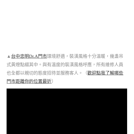
▲
台中忠明Dr.A門市
環境舒適，裝潢風格十分溫暖，幾盞吊
式黃燈點綴其中。與有溫度的裝潢風格呼應，所有維修人員
也全都以親切的態度招待並服務客人。（
歡迎點我了解哪些
門市距離你的位置最近
）