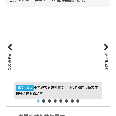
台
新
中
北
復
板
興
橋
店
店
件，維
重視顧客的送修感受，用心維護門市環境並
台北大安店
新北板
提升維修服務品質。
找到我