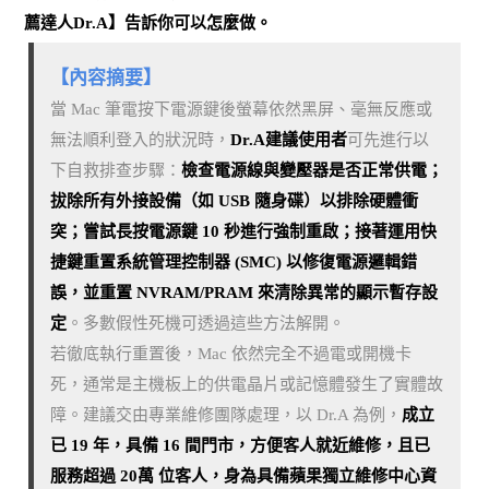
薦達人Dr.A】告訴你可以怎麼做。
【內容摘要】
當 Mac 筆電按下電源鍵後螢幕依然黑屏、毫無反應或
無法順利登入的狀況時，
Dr.A建議使用者
可先進行以
下自救排查步驟：
檢查電源線與變壓器是否正常供電；
拔除所有外接設備（如 USB 隨身碟）以排除硬體衝
突；嘗試長按電源鍵 10 秒進行強制重啟；接著運用快
捷鍵重置系統管理控制器 (SMC) 以修復電源邏輯錯
誤，並重置 NVRAM/PRAM 來清除異常的顯示暫存設
定
。多數假性死機可透過這些方法解開。
若徹底執行重置後，Mac 依然完全不過電或開機卡
死，通常是主機板上的供電晶片或記憶體發生了實體故
障。建議交由專業維修團隊處理，以 Dr.A 為例，
成立
已 19 年，具備 16 間門市，方便客人就近維修，且已
服務超過 20萬 位客人，身為具備蘋果獨立維修中心資