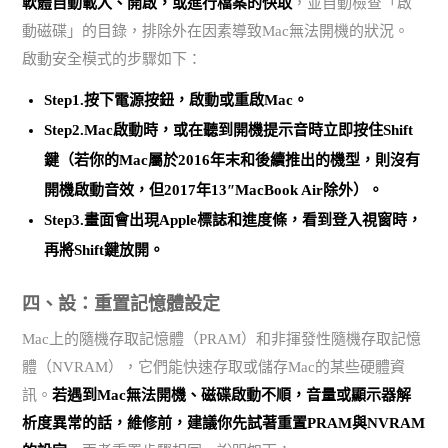
軟體自動載入、開啟，或進行檔案的快取
，並自動檢查「啟
動磁碟」的目錄，排除外在因素導致Mac無法開機的狀況。
啟動安全模式的步驟如下：
Step1.按下電源按鈕，啟動或重啟Mac。
Step2.Mac啟動時，或在聽到開機提示音時立即按住Shift
鍵（若你的Mac屬於2016年末和後續推出的機型，則沒有
開機啟動音效，但2017年13″MacBook Air除外）。
Step3.畫面會出現Apple標誌和進度條，看到登入視窗時，
再將Shift鍵放開。
四、設：重置記憶體設定
Mac上的隨機存取記憶體（PRAM）和非揮發性隨機存取記憶
體（NVRAM），它們能快速存取或儲存Mac的某些硬體資
訊。
若遇到Mac無法開機、磁碟啟動不順，音量或顯示器解
析度異常的話，維修前，建議你先試著重置PRAM與NVRAM