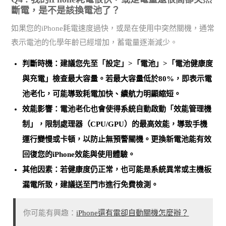
斷電，是不是該換電池了？
如果您的iPhone耗電速度過快，或是在使用中突然關機，通常
表示電池的化學年齡已經增加，蓄電量逐漸減少。
判斷時機：建議您先至「設定」>「電池」>「電池健康度
與充電」檢查最大容量。
若最大容量低於80%，即表示電
池老化
，可能導致耗電加快、續航力明顯縮短。
效能影響：電池老化也會使得系統自動啟動「效能管理機
制」，限制處理器（CPU/GPU）的最高效能，導致手機
運行變慢或卡頓，以防止無預警關機。
更換新電池能有效
回復您的iPhone效能與使用體驗
。
其他因素：若健康度仍正常，也可能是
系統異常或主機板
漏電所致
，建議送至門市進行免費檢測。
你可能有興趣：
iPhone還有電卻自動關機怎麼辦？