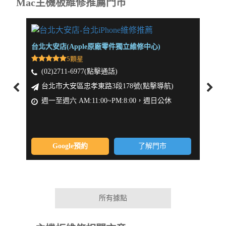
Mac主機板維修推薦門市
台北大安店(Apple原廠零件獨立維修中心)
新北板
5顆星
(02)2711-6977(點擊通話)
(0
台北市大安區忠孝東路3段178號(點擊導航)
新
週一至週六 AM:11:00~PM:8:00，週日公休
週一
Google預約
了解門市
所有據點