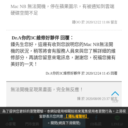
Mac NB 無法開機，停在蘋果圖示，有被通知到雲端
硬碟空間不足
鍾OO 於 2020/12/22 11:06 留言
Dr.A你的3C維修好夥伴 回覆：
鍾先生您好，這邊有收到您說明您的Mac NB無法開
機的狀況，稍等將會有服務人員來與您了解詳細的維
修部分，再請您留意來電訊息，謝謝您，祝福您擁有
美好的一天！
Dr.A你的3C維修好夥伴 於 2020/12/24 11:45 回覆
無法開機呈現黑畫面，完全無反應！
陳 於 2020/08/09 23:37 留言
TOP
為了提供您更好的瀏覽體驗，本網站使用相關技術來蒐集使用者瀏覽行為，上滑視
Dr.A你的3C維修好夥伴 回覆：
窗即表示您同意
【 隱私權聲明】
陳先生您好，這邊您說明是MAC的部分開機是黑畫
× 關閉(網頁下滑關閉)
小家電
門市查詢
立即預約
FB私訊
LINE@
面，目前我們有安排服務人員來協助您確認電腦詳細