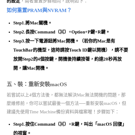
的設定
，兩者重置步驟相同，說明如下：
如何重置PRAM與NVRAM？
Step1.將Mac關機。
Step2.長按Command（⌘）+Option+P鍵+R鍵。
Step3.按一下電源鈕將Mac開機。（若你的Mac是有
TouchBar的機型，這時請按Touch ID鍵以開機），請不要
放開Step2的4個按鍵，開機後持續按著，約達20秒再放
開，讓Mac開機。
五、裝：重新安裝macOS
若嘗試以上4個方法後，都無法解決Mac無法開機的問題，那
麼維修前，你可以嘗試最後一個方法──重新安裝macOS，但
建議先使用Time Machine備份資料與檔案喔！步驟如下：
Step1.按住Command（⌘）+R鍵，叫出「macOS 回復」
的視窗。