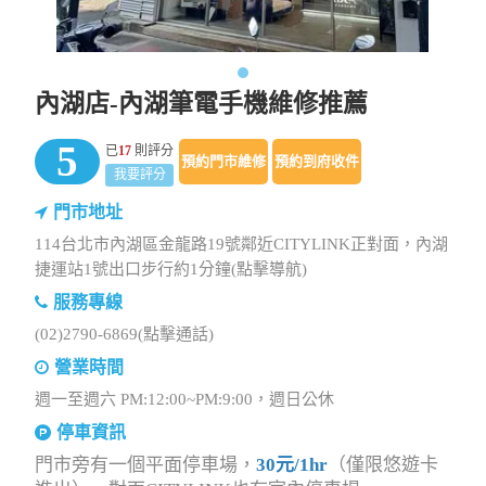
內湖店-內湖筆電手機維修推薦
5
已
17
則評分
預約門市維修
預約到府收件
我要評分
門市地址
114台北市內湖區金龍路19號鄰近CITYLINK正對面，內湖
捷運站1號出口步行約1分鐘(點擊導航)
服務專線
(02)2790-6869(點擊通話)
營業時間
週一至週六 PM:12:00~PM:9:00，週日公休
停車資訊
門市旁有一個平面停車場，
30元/1hr
（僅限悠遊卡