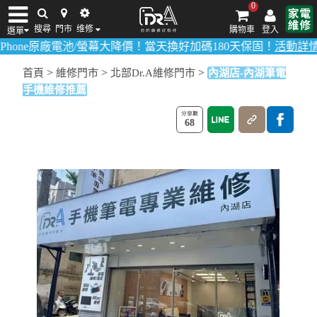
0
搜尋
門市
维修
購物車
登入
選單
原廠電池/螢幕大降價！當天換好加碼180天保固！
活動詳情請點我
！
iPhone維修/價格
筆電維修/價格
Android手機維修/價格
MacBook維修/價
>
>
>
首頁
維修門市
北部Dr.A維修門市
內湖店-內湖筆電
手機維修推薦
68