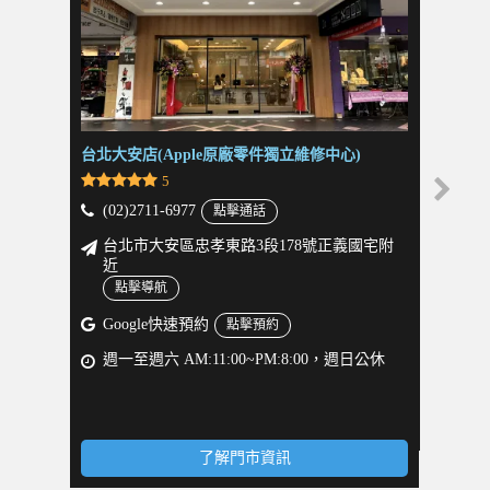
台北大安店(Apple原廠零件獨立維修中心)
台北士林
5
(02)2711-6977
(02)2
點擊通話
台北市大安區忠孝東路3段178號正義國宅附
台北
近
鬚張
點擊導航
點
週一至
Google快速預約
點擊預約
週一至週六 AM:11:00~PM:8:00，週日公休
了解門市資訊