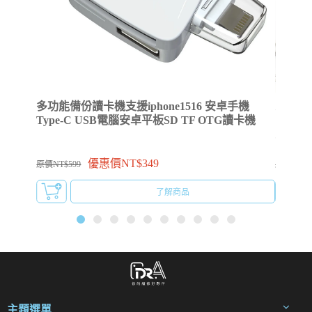
多功能備份讀卡機支援iphone1516 安卓手機
⚡升級版
Type-C USB電腦安卓平板SD TF OTG讀卡機
電線 雙T
充電
優惠價NT$349
原價NT$599
原價NT$4
了解商品
主題選單