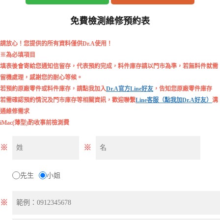
免費檢測維修預約表
請放心！您提供的所有資料僅供Dr.A使用！
※為必填項目
填表後會寄給您通知信留存，代表預約完成，料件庫存請以門市為準，若無料件就需
留機處理，感謝您的耐心等候。
若預約原廠零件或料件庫存，請點我加入
Dr.A官方Line好友
，告知您原廠零件庫存
若需確認預約情況及門市庫存等相關資訊，歡迎聯繫
Line客服（點我加Dr.A好友）
溝
通維修需求
iMac(薄型)酌收事前檢測費
※
※
先生
小姐
※