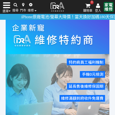
0
搜尋
門市
维修
購物車
登入
選單
iPhone原廠電池/螢幕大降價！當天換好加碼180天保固！
活
iPhone維修/價格
筆電維修/價格
Android手機維修/價格
MacBook維修/價