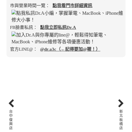
市與營業時間一覽：
點我看門市詳細資訊
FB臉書私訊：
點我立即私訊Dr.A
官方LINE@：
@dr.a3c（←記得要加@喔！）
台
新
中
北
復
板
興
橋
店
店