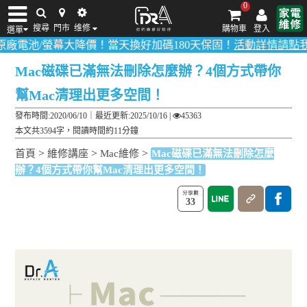
0
搜尋
門市
维修
購物車
登入
選單
/螢幕大降價！當天換好加碼180天保固！
活動詳情請點我
！
多數品項
iPhone維修/價格
筆電維修/價格
Android手機維修/價格
MacBook維修/價
Mac磁碟已滿無法刪除怎麼辦？4個方式帶你
幫Mac清理出更多空間！
發布時間:2020/06/10｜
最近更新:2025/10/16
|
45363
本文共3594字，閱讀時間約11分鐘
>
>
>
首頁
維修講座
Mac維修
Mac磁碟已滿無法刪除怎麼
辦？4個方式帶你幫Mac清理出更多空間！
33