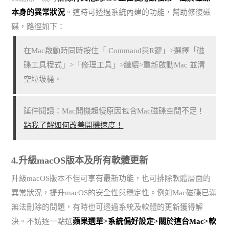
本身的異常狀況
。這時可透過系統內建的功能，幫助修復磁
碟，路徑如下：
在Mac啟動時同時按住「 Command與R鍵」>選擇「磁
碟工具程式」>「修理工具」>繼續>重新啟動Mac 並清
空垃圾桶。
延伸閱讀：Mac開機超慢原因包含Mac磁碟空間不足！
點我了解如何改善開機速度！
4.升級macOS版本及所有軟體更新
升級macOS版本不但可享有最新功能，也可排除軟體層面的
異常狀況，提升macOS的安全性與穩定性。例如Mac磁碟已滿
無法刪除的問題，有時也可透過系統及軟體的更新獲得解
決。不妨逐一點選
蘋果選單>系統偏好設定>關於這台Mac>軟