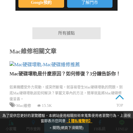
Google預約
了解門市
所有據點
Mac維修相關文章
Mac硬碟壞軌是什麼原因？如何修復？3分鐘告訴你！
如果機體受外力晃動，或突然斷電，就容易發生Mac硬碟壞軌的問題。到
底Mac硬碟壞軌該如何解決？掌握文章內的方法，簡單就能將Mac硬碟修
復妥善。
TOP
Mac維修
15.5K
為了提供您更好的瀏覽體驗，本網站使用相關技術來蒐集使用者瀏覽行為，上滑視
閱讀文章
窗即表示您同意
【 隱私權聲明】
× 關閉(網頁下滑關閉)
小家電
門市查詢
立即預約
FB私訊
LINE@