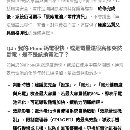
參與IRP的店家需具備合格工程師並遵守Apple維修流程，包
括環境安全、零件追溯與顧客資料保護等標準。
維修完成
後，系統仍可顯示「原廠電池／零件資訊」
，不會跳出「無
法驗證此零件」警告。對消費者而言，這提供了
原廠品質又
具價格彈性
的維修選擇。
Q4 : 我的iPhone耗電很快，或是電量還很高卻突然
斷電，是不是該換電池了？
如果您的iPhone耗電速度過快，或是在使用中突然關機，通常
表示電池的化學年齡已經增加，蓄電量逐漸減少。
判斷時機：建議您先至「設定」>「電池」>「電池健康度
與充電」檢查最大容量。
若最大容量低於80%，即表示電
池老化
，可能導致耗電加快、續航力明顯縮短。
效能影響：電池老化也會使得系統自動啟動「效能管理機
制」，限制處理器（CPU/GPU）的最高效能，導致手機
運行變慢或卡頓，以防止無預警關機。
更換新電池能有效