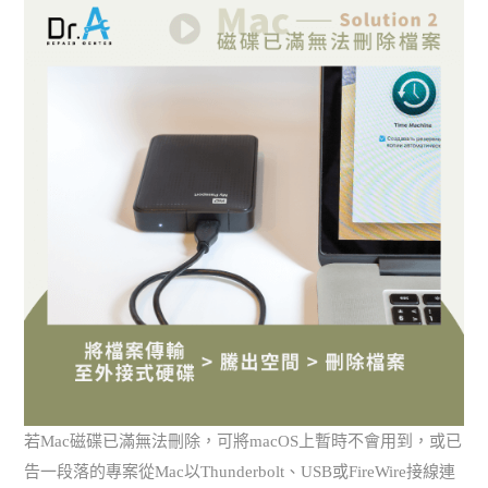
若Mac磁碟已滿無法刪除，可將macOS上暫時不會用到，或已
告一段落的專案從Mac以Thunderbolt、USB或FireWire接線連