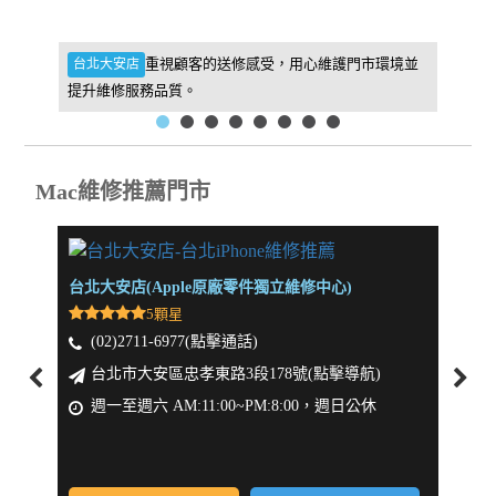
件，維
重視顧客的送修感受，用心維護門市環境並
台北大安店
新北板
提升維修服務品質。
找到我
Mac維修推薦門市
台北大安店(Apple原廠零件獨立維修中心)
新北板
5顆星
(02)2711-6977(點擊通話)
(0
台北市大安區忠孝東路3段178號(點擊導航)
新
週一至週六 AM:11:00~PM:8:00，週日公休
週一