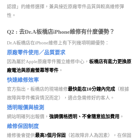
認證」的維修選擇，兼具接近原廠零件品質與較高維修彈
性。
Q2 : 去Dr.A板橋店iPhone維修有什麼優勢？
Dr.A板橋店在iPhone維修上有下列幾項明顯優勢：
原廠零件使用／品質要求
因為屬於Apple原廠零件獨立維修中心，
板橋店有能力更換原
廠電池與原廠螢幕等零件
。
快速維修效率
官方指出，板橋店的現場維修
最快能在10分鐘內完成
（根據
故障與零件備貨情況而定），適合急需修好的客人。
透明報價與檢測
網站明確列出報價，
強調價格透明、不會隨意追加費用
。
維修保固制度
維修後會提供
最高3個月保固
（若故障非人為因素），在保固