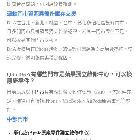
期間若出問題，可回店免費檢測。
連鎖門市資源與備件庫存支援
Dr.A在台北、新北、桃園、台中、彰化多個地區設有門市，
且多間門市具備蘋果獨立維修認證，若某一門市零件不足，
可以透過其他門市支援。
Dr.A板橋店在iPhone維修上的優勢可總結為：高原廠零件、快
速完修、透明報價與穩定保固。
Q3 : Dr.A有哪些門市是蘋果獨立維修中心，可以換
原廠零件？
目前Dr.A以下
門市
具有蘋果獨立維修認證（IRP），若料件充
足，現場可直接換iPhone、MacBook、AirPods原廠電池等零
件。
中部門市
彰化店(Apple原廠零件獨立維修中心)