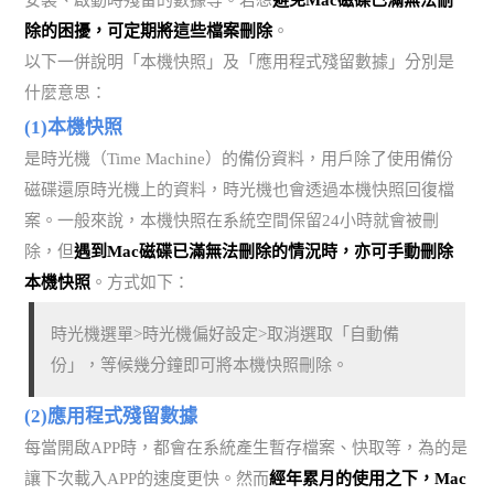
除的困擾，可定期將這些檔案刪除
。
以下一併說明「本機快照」及「應用程式殘留數據」分別是
什麼意思：
(1)本機快照
是時光機（Time Machine）的備份資料，用戶除了使用備份
磁碟還原時光機上的資料，時光機也會透過本機快照回復檔
案。一般來說，本機快照在系統空間保留24小時就會被刪
除，但
遇到Mac磁碟已滿無法刪除的情況時，亦可手動刪除
本機快照
。方式如下：
時光機選單>時光機偏好設定>取消選取「自動備
份」，等候幾分鐘即可將本機快照刪除。
(2)應用程式殘留數據
每當開啟APP時，都會在系統產生暫存檔案、快取等，為的是
讓下次載入APP的速度更快。然而
經年累月的使用之下，Mac