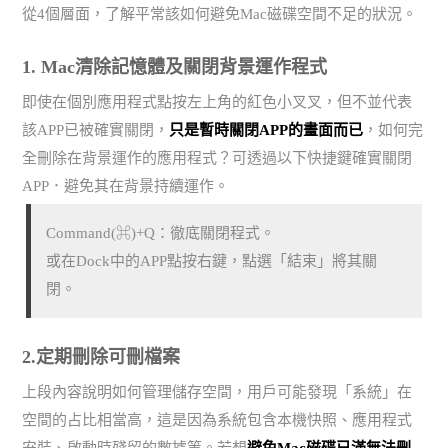
從4個層面，了解平常該如何避免Mac磁碟空間不足的狀況。
1. Mac清除記憶體及關閉背景運作程式
即使在個別應用程式點按左上角的紅色小叉叉，但不並代表
該APP已被確實關閉，
只是暫時關閉APP的畫面而已
，如何完
全刪除在背景運作的應用程式？可透過以下快捷鍵確實關閉
APP．避免其在背景持續運作。
Command(⌘)+Q：徹底關閉程式。
或在Dock中的APP點按右鍵，點選「結束」將其關
閉。
2.定期刪除可刪檔案
上段內容說明如何管理儲存空間，用戶可能發現「系統」在
空間的占比相當高，這是因為系統包含本機快照、應用程式
安裝、啟動時殘留的數據等。若想
避免Mac磁碟已滿無法刪