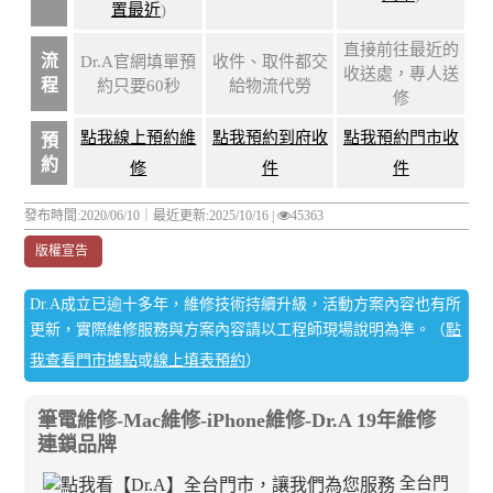
置最近
)
直接前往最近的
流
Dr.A官網填單預
收件、取件都交
收送處，專人送
程
約只要60秒
給物流代勞
修
點我線上預約維
點我預約到府收
點我預約門市收
預
約
修
件
件
發布時間:2020/06/10｜
最近更新:2025/10/16
|
45363
版權宣告
Dr.A成立已逾十多年，維修技術持續升級，活動方案內容也有所
更新，實際維修服務與方案內容請以工程師現場說明為準。（
點
我查看門市據點
或
線上填表預約
）
筆電維修-Mac維修-iPhone維修-Dr.A 19年維修
連鎖品牌
全台門