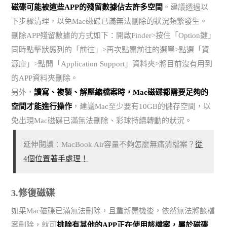
磁碟可能被這些APP的殘留數據佔去許多空間
。建議透過以
下步驟清理，以免Mac磁碟已滿無法刪除的狀況頻繁發生。
刪除APP殘留數據的方式如下：開啟Finder>按住「Option鍵」
同時點擊狀態列的「前往」>再次點開前往的選單>點選「資
源庫」>點開「Application Support」資料夾>將目前沒有用到
的APP資料夾刪除。
另外，
讀寫、複製、解壓縮檔案時，Mac磁碟都需要足夠的
空間才能進行操作
，建議Mac至少要有10GB的儲存空間，以
免出現Mac磁碟已滿無法刪除、彩球持續轉動的狀況。
延伸閱讀：MacBook Air容量不夠怎麼無痛清檔案？
從
4個位置著手處理！
3.修復磁碟
如果Mac磁碟已滿無法刪除，且重新開機後，依然無法將該檔
案刪除，就可
排除有其他的APP正在使用該檔案，屬於磁碟