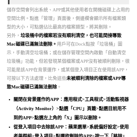
儲存空間會列出系統、APP或其他使用者在開機磁碟上占用的
空間比例。點進「管理」頁面後，側邊欄會顯示所有檔案類
型的大小，可點選佔比最高的檔案類型，將其刪除。
另外，
垃圾桶中的檔案若沒有順利清空，也可能間接導致
Mac磁碟已滿無法刪除。
用戶可在Dock點按「垃圾桶」圖
示，手動清空垃圾桶；或在儲存管理空間內啟動「自動清空
垃圾桶」功能，但若發現某個檔案或APP沒有被順利刪除，很
可能是該APP在背景運作，或某個登入項目正在使用該APP，
可按以下方法處理，比免這些
未被順利清除的檔案或APP導
致Mac磁碟已滿無法刪除
。
關閉在背景運作的APP：應用程式>工具程式>活動監視器
（Activity Monitor）>點選「CPU」頁籤>點選目前用不
到的APP>點選左上角的「X」圖示以刪除。
從登入項目中去除該APP：蘋果選單>系統偏好設定>使用
者與群組>登入項目>點選欲刪除的APP>按一下「移除」