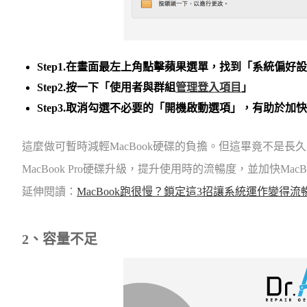
Step1.在畫面最左上角點擊蘋果選單，找到「系統偏好
Step2.按一下「使用者與群組
管理登入項目
」
Step3.取消勾選不必要的「開機啟動選項」，有助於加
這麼做可暫時減輕MacBook硬碟的負擔。但這畢竟不是長
MacBook Pro硬碟升級，提升使用時的流暢度，並加快MacB
延伸閱讀：
MacBook跑很慢？鎖定這3招讓系統運作變得流
2、容量不足