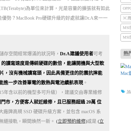
TB(Terabyte)為單位來計算，光是容量的擴張就有如此
OP
優勢？MacBook Pro硬碟升級的好處就讓Dr.A來一一
3C
MS
MS
熱
頓，或儲存空間經常爆滿的狀況時，
Dr.A建議使用者
可考
D 的讀寫速度是傳統硬碟的數倍，能讓開機與大型軟
晶片，沒有機械讀寫頭，因此具備更佳的防震抗摔能
能進一步改善筆電的散熱與電池續航表現
。
M
後（2015年含以前的機型多可升級），建議交由專業維修
6 間門市，方便客人就近維修，且已服務超過 20萬 位
廠牌高規 SSD 硬碟升級方案，並包含 macOS 系
無縫接軌，瞬間煥然一新。
(立即預約維修)
或是
(立