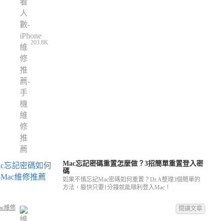
203.8K
Mac忘記密碼重置怎麼做？3招簡單重置登入密
碼
如果不慎忘記Mac密碼如何重置？Dr.A整理3個簡單的
方法，最快只要1分鐘就能順利登入Mac！
ac維修
閱讀文章