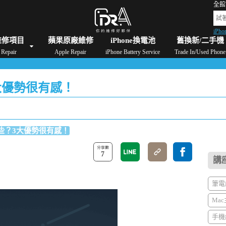
全館
iPho
格
iPad維修/價格
Switch維修/價格
Apple Watch維修/價格
AirPods維修/價格
維修項目
蘋果原廠維修
iPhone換電池
舊換新/二手機
Repair
Apple Repair
iPhone Battery Service
Trade In/Used Phone
3大優勢很有感！
有哪些？3大優勢很有感！
7
講
筆電維
Mac
手機維