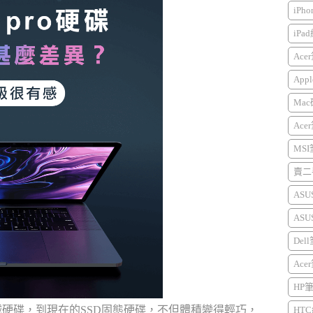
iPh
iPa
Ace
Appl
Mac
Ace
MS
賣二手
AS
AS
Del
Ace
HP
械硬碟，到現在的SSD固態硬碟，不但體積變得輕巧，
HTC