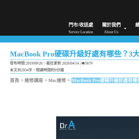
iPhone維修/價格
筆電維修/價格
Android手機維修/價格
MacBook維修/價
門市/收送處
關於我們
Service Location
About Us
MacBook Pro硬碟升級好處有哪些？
發布時間:2019/09/20｜
最近更新:2026/04/14
|
5679
本文共2934字，閱讀時間約9分鐘
>
>
>
首頁
維修講座
Mac維修
MacBook Pro硬碟升級好處