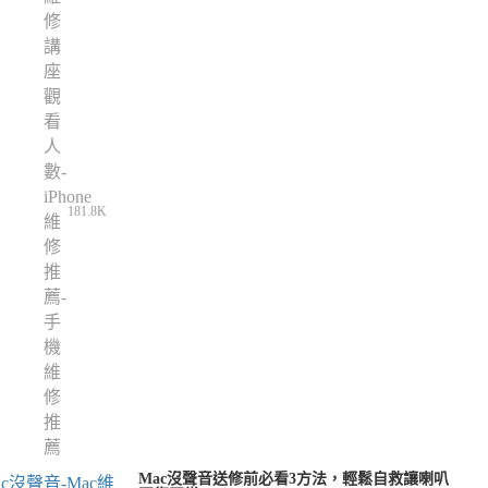
181.8K
Mac沒聲音送修前必看3方法，輕鬆自救讓喇叭