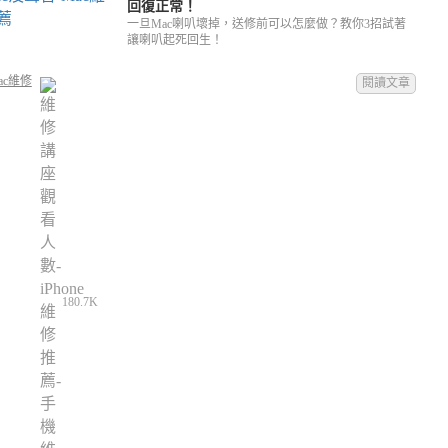
回復正常！
一旦Mac喇叭壞掉，送修前可以怎麼做？教你3招試著
讓喇叭起死回生！
ac維修
閱讀文章
180.7K