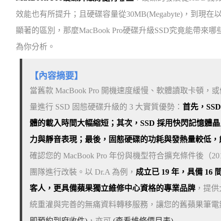
效能也有所提升；且硬碟容量從30MB(Megabyte)，到現在以
顯著的區別，那麼MacBook Pro硬碟升級SSD究竟能帶來哪些
為你分析。
【內容摘要】
當舊款 MacBook Pro 開機速度緩慢、軟體讀取卡
量進行 SSD 固態硬碟升級的 3 大實質優勢：
首先，SS
體的載入時間大幅縮短；其次，SSD 採用快閃記憶體
力與靜音表現；最後，固態硬碟的功耗與發熱量較低，
確認您的 MacBook Pro 年份與機型符合擴充條件
團隊進行改裝。以 Dr.A 為例，
成立已 19 年，具備 1
客人，更具備蘋果獨立維修中心資格的專業品牌
，提供大
統重灌與完善的無痛資料轉移服務，讓您的舊蘋果筆電
即預約到府收件)
，亦可
(查看維修價目表)