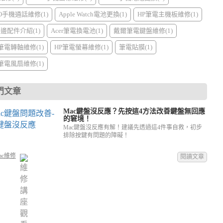
PO手機通話維修(1)
Apple Watch電池更換(1)
HP筆電主機板維修(1)
周邊配件介紹(1)
Acer筆電換電池(1)
戴爾筆電鍵盤維修(1)
I筆電轉軸維修(1)
HP筆電螢幕維修(1)
筆電貼膜(1)
I筆電風扇維修(1)
門文章
Mac鍵盤沒反應？先按這4方法改善鍵盤無回應
的窘境！
Mac鍵盤沒反應有解！建議先透過這4件事自救，初步
排除按鍵有問題的障礙！
ac維修
閱讀文章