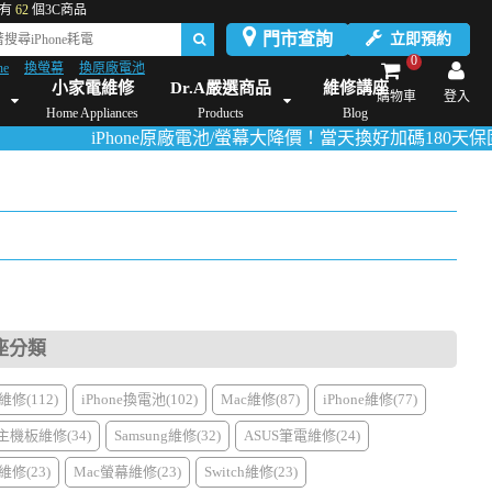
有
62
個3C商品
門市查詢
立即預約
0
ne
換螢幕
換原廠電池
Dyson維修/價格
Mac Mini維修/價格
iMac維修/價格
Xbox維修/價格
伊萊
小家電維修
Dr.A嚴選商品
維修講座
購物車
登入
Home Appliances
Products
Blog
iPhone原廠電池/螢幕大降價！當天換好加碼180天保固！
活動
座分類
修(112)
iPhone換電池(102)
Mac維修(87)
iPhone維修(77)
主機板維修(34)
Samsung維修(32)
ASUS筆電維修(24)
修(23)
Mac螢幕維修(23)
Switch維修(23)