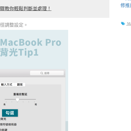
步驟教你輕鬆判斷並處理！
M
路徑調整設定。