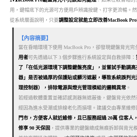
用，鍵帽底下的光源可方便用戶辨識按鍵、打字更流暢。然而如
從系統層面說明，只要
調整設定就能立即改善MacBook P
【內容摘要】
當在昏暗環境下使用 MacBook Pro，卻發現鍵盤
用者
可先透過以下 3 個步驟進行系統設定與自救排障：
了「在低光源環境下調整鍵盤亮度」，並嘗試手動調高
器」是否被過厚的保護貼或髒污遮蔽，導致系統誤判光源
理控制器），排除電源與燈光管理模組的邏輯異常
。
若經過軟體重置並確認感測器無遮蔽後，鍵盤背光依然
經因為進水受潮或排線老化而損壞。建議交由專業維修團隊
門市，方便客人就近維修，且已服務超過 20萬 位客人
修享 90 天保固
，提供專業的鍵盤總成無痕拆卸與背光