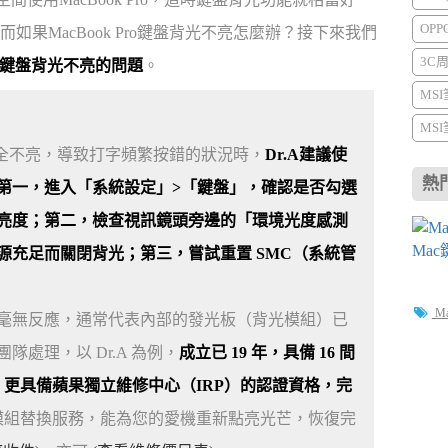
OP
果MacBook Pro鍵盤背光不亮怎麼辦？接下來我們
3C
ro鍵盤背光不亮的問題
。
MS
MS
背光完全不亮，導致打字頻繁按錯的狀況時，
Dr.A建議使
熱
第一，進入「系統設定」>「鍵盤」，確認是否勾選
亮度；第二，檢查視訊鏡頭旁邊的「環境光度感測
充足而關閉背光；第三，嘗試重置 SMC（系統管
M
毫無反應，通常代表內部的發光板（背光模組）已
處理，以 Dr.A 為例，
成立已 19 年，具備 16 間
，更具備蘋果獨立維修中心（IRP）的認證資格，完
模組替換服務，能為您的愛機重新點亮光芒，恢復完