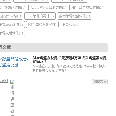
PO手機通話維修(1)
Apple Watch電池更換(1)
HP筆電主機板維修(1)
周邊配件介紹(1)
Acer筆電換電池(1)
戴爾筆電鍵盤維修(1)
I筆電轉軸維修(1)
HP筆電螢幕維修(1)
筆電貼膜(1)
I筆電風扇維修(1)
門文章
Mac鍵盤沒反應？先按這4方法改善鍵盤無回應
的窘境！
Mac鍵盤沒反應有解！建議先透過這4件事自救，初步
排除按鍵有問題的障礙！
ac維修
閱讀文章