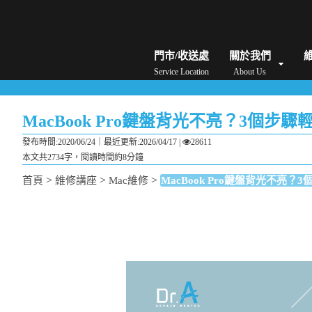
iPhone維修/價格
筆電維修/價格
Android手機維修/價格
MacBook維修/價
門市/收送處
關於我們
Service Location
About Us
MacBook Pro鍵盤背光不亮？3個步
發布時間:2020/06/24｜
最近更新:2026/04/17
|
28611
本文共2734字，閱讀時間約8分鐘
>
>
>
首頁
維修講座
Mac維修
MacBook Pro鍵盤背光不亮