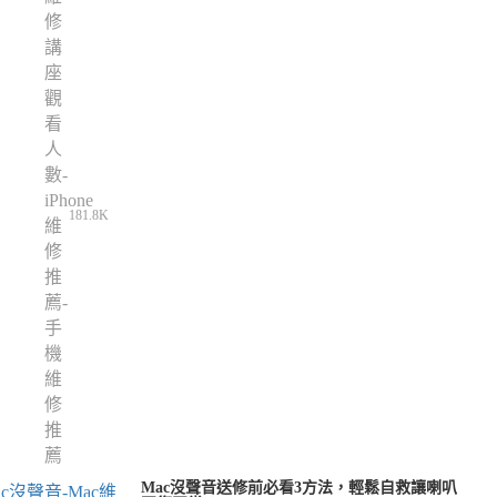
181.8K
Mac沒聲音送修前必看3方法，輕鬆自救讓喇叭