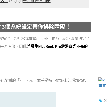
收件)
，亦可
(查看維修價目表)
處理？3個系統設定帶你排除障礙！
理性的損害，如進水或撞擊。此外，由於macOS系統決定了
是否開啟，因此
若發生MacBook Pro鍵盤背光不亮的
o觸控功能列左側的「<」圖示，並手動按下鍵盤上的增加亮度
M