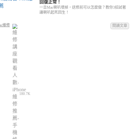
回復正常！
一旦Mac喇叭壞掉，送修前可以怎麼做？教你3招試著
讓喇叭起死回生！
ac維修
閱讀文章
180.7K