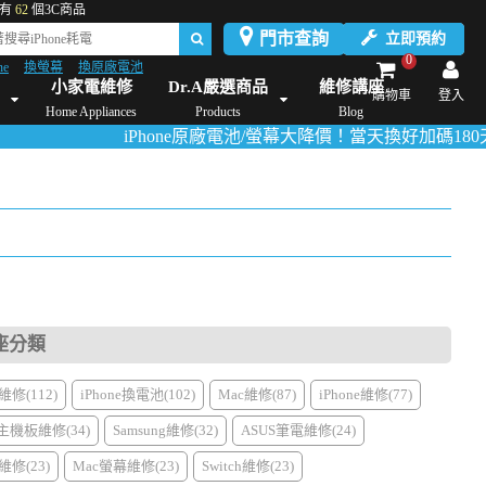
有
62
個3C商品
門市查詢
立即預約
0
ne
換螢幕
換原廠電池
Dyson維修/價格
Mac Mini維修/價格
iMac維修/價格
Xbox維修/價格
伊萊
小家電維修
Dr.A嚴選商品
維修講座
購物車
登入
Home Appliances
Products
Blog
iPhone原廠電池/螢幕大降價！當天換好加碼180天保固！
座分類
修(112)
iPhone換電池(102)
Mac維修(87)
iPhone維修(77)
主機板維修(34)
Samsung維修(32)
ASUS筆電維修(24)
修(23)
Mac螢幕維修(23)
Switch維修(23)