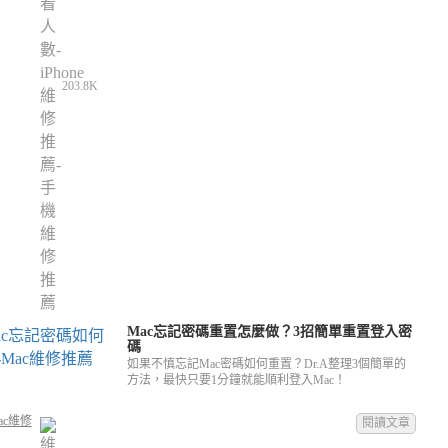
203.8K
Mac忘記密碼重置怎麼做？3招簡單重置登入密
碼
如果不慎忘記Mac密碼如何重置？Dr.A整理3個簡單的
方法，最快只要1分鐘就能順利登入Mac！
ac維修
閱讀文章