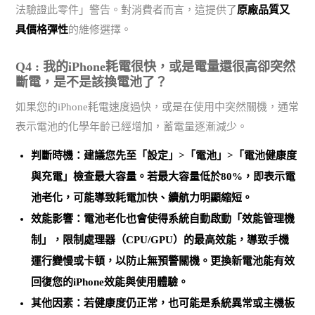
法驗證此零件」警告。對消費者而言，這提供了
原廠品質又
具價格彈性
的維修選擇。
Q4 : 我的iPhone耗電很快，或是電量還很高卻突然
斷電，是不是該換電池了？
如果您的iPhone耗電速度過快，或是在使用中突然關機，通常
表示電池的化學年齡已經增加，蓄電量逐漸減少。
判斷時機：建議您先至「設定」>「電池」>「電池健康度
與充電」檢查最大容量。
若最大容量低於80%，即表示電
池老化
，可能導致耗電加快、續航力明顯縮短。
效能影響：電池老化也會使得系統自動啟動「效能管理機
制」，限制處理器（CPU/GPU）的最高效能，導致手機
運行變慢或卡頓，以防止無預警關機。
更換新電池能有效
回復您的iPhone效能與使用體驗
。
其他因素：若健康度仍正常，也可能是
系統異常或主機板