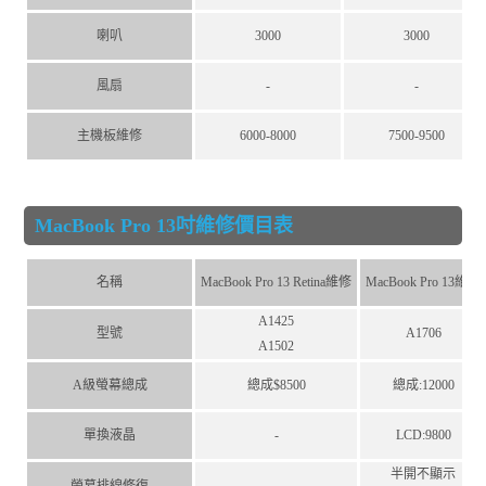
喇叭
3000
3000
風扇
-
-
主機板維修
6000-8000
7500-9500
MacBook Pro 13吋維修價目表
名稱
MacBook Pro 13 Retina維修
MacBook Pro 13維修
A1425
型號
A1706
A1502
A級螢幕總成
總成$8500
總成:12000
單換液晶
-
LCD:9800
半開不顯示
螢幕排線修復
-