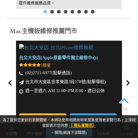
提升維修服務品質。
找到我
Mac主機板維修推薦門市
台北大安店(Apple原廠零件獨立維修中心)
新北板
5顆星
(02)2711-6977(點擊通話)
(0
台北市大安區忠孝東路3段178號(點擊導航)
新
週一至週六 AM:11:00~PM:8:00，週日公休
週一
TOP
Google預約
了解門市
為了提供您更好的瀏覽體驗，本網站使用相關技術來蒐集使用者瀏覽行為，上滑視
窗即表示您同意
【 隱私權聲明】
× 關閉(網頁下滑關閉)
小家電
門市查詢
立即預約
FB私訊
LINE@