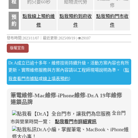
程
約只要60秒
給物流代勞
修
點我線上預約維
點我預約到府收
點我預約門市收
預
約
修
件
件
發布時間:2023/11/07｜
最近更新:2025/09/19
|
29107
版權宣告
Dr.A成立已逾十多年，維修技術持續升級，活動方案內容也有所
更新，實際維修服務與方案內容請以工程師現場說明為準。（
點
我查看門市據點
或
線上填表預約
）
筆電維修-Mac維修-iPhone維修-Dr.A 19年維修
連鎖品牌
全台門
市與營業時間一覽：
點我看門市詳細資訊