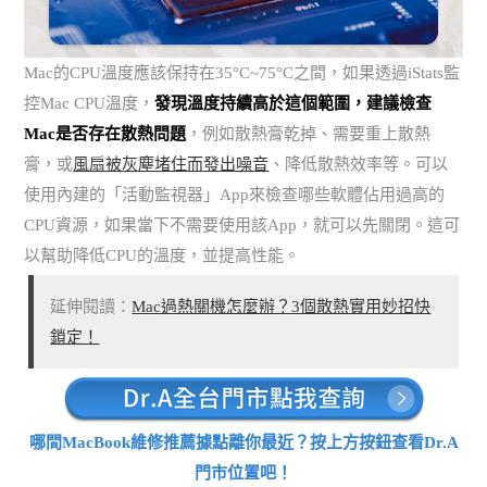
Mac的CPU溫度應該保持在35°C~75°C之間，如果透過iStats監
控Mac CPU溫度，
發現溫度持續高於這個範圍，建議檢查
Mac是否存在散熱問題
，例如散熱膏乾掉、需要重上散熱
膏，或
風扇被灰塵堵住而發出噪音
、降低散熱效率等。可以
使用內建的「活動監視器」App來檢查哪些軟體佔用過高的
CPU資源，如果當下不需要使用該App，就可以先關閉。這可
以幫助降低CPU的溫度，並提高性能。
延伸閱讀：
Mac過熱關機怎麼辦？3個散熱實用妙招快
鎖定！
哪間MacBook維修推薦據點離你最近？按上方按鈕查看Dr.A
門市位置吧！