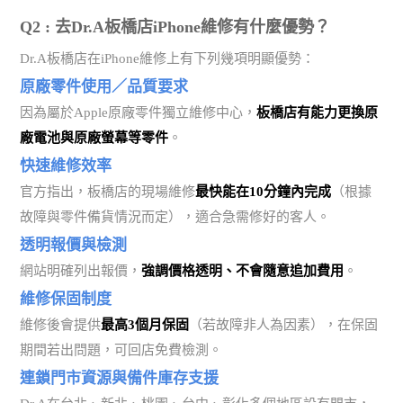
Q2 : 去Dr.A板橋店iPhone維修有什麼優勢？
Dr.A板橋店在iPhone維修上有下列幾項明顯優勢：
原廠零件使用／品質要求
因為屬於Apple原廠零件獨立維修中心，
板橋店有能力更換原
廠電池與原廠螢幕等零件
。
快速維修效率
官方指出，板橋店的現場維修
最快能在10分鐘內完成
（根據
故障與零件備貨情況而定），適合急需修好的客人。
透明報價與檢測
網站明確列出報價，
強調價格透明、不會隨意追加費用
。
維修保固制度
維修後會提供
最高3個月保固
（若故障非人為因素），在保固
期間若出問題，可回店免費檢測。
連鎖門市資源與備件庫存支援