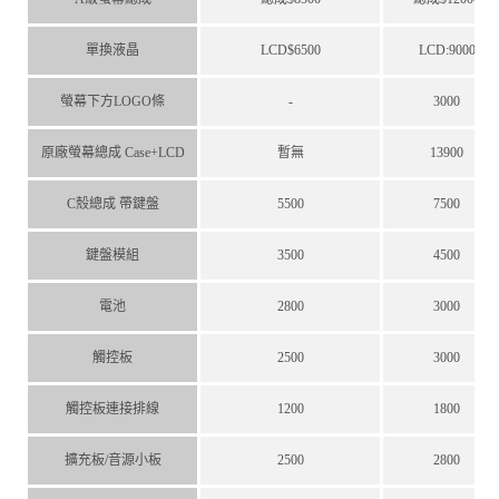
單換液晶
LCD$6500
LCD:9000
螢幕下方LOGO條
-
3000
原廠螢幕總成 Case+LCD
暫無
13900
C殼總成 帶鍵盤
5500
7500
鍵盤模組
3500
4500
電池
2800
3000
觸控板
2500
3000
觸控板連接排線
1200
1800
擴充板/音源小板
2500
2800