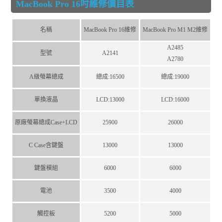
MacBook Pro 16吋維修價目表
名稱
MacBook Pro 16維修
MacBook Pro M1 M2維修
Ma
A2485
型號
A2141
A2780
A級螢幕總成
總成:16500
總成:19000
單換液晶
LCD:13000
LCD:16000
原廠螢幕總成Case+LCD
25900
26000
C Case含鍵盤
13000
13000
鍵盤模組
6000
6000
電池
3500
4000
觸控板
5200
5000