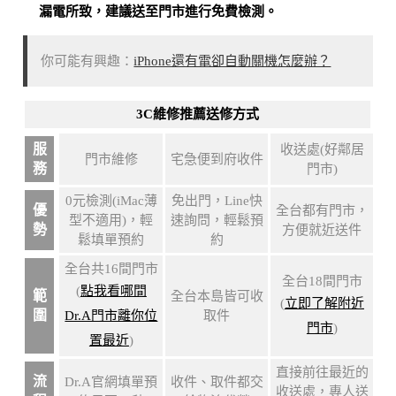
漏電所致
，建議送至門市進行免費檢測。
你可能有興趣：
iPhone還有電卻自動關機怎麼辦？
3C維修推薦送修方式
服
收送處(好鄰居
門市維修
宅急便到府收件
務
門市)
0元檢測(iMac薄
免出門，Line快
優
全台都有門市，
型不適用)，輕
速詢問，輕鬆預
勢
方便就近送件
鬆填單預約
約
全台共16間門市
全台18間門市
(
點我看哪間
範
全台本島皆可收
(
立即了解附近
圍
Dr.A門市離你位
取件
門市
)
置最近
)
直接前往最近的
流
Dr.A官網填單預
收件、取件都交
收送處，專人送