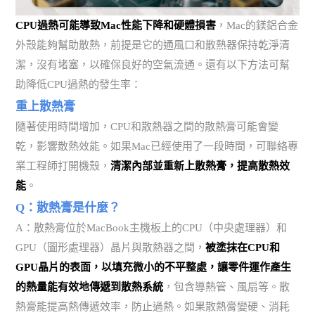
CPU過熱可能導致Mac性能下降和硬體損害
，Mac的鎂鋁合金
外殼能夠幫助散熱，前提是它的通風口和散熱器保持乾淨清
潔，沒有堵塞，以確保良好的空氣流通。還有以下方法可幫
助降低CPU過熱的發生率：
重上散熱膏
隨著使用時間增加，CPU和散熱器之間的散熱膏可能會變
乾，影響散熱效能。如果Mac已經使用了一段時間，可聯絡專
業工程師打開機殼，
清潔內部並重新上散熱膏，提高散熱效
能
。
Q：散熱膏是什麼？
A：散熱膏位於MacBook主機板上的CPU（中央處理器）和
GPU（圖形處理器）晶片與散熱器之間，
被塗抹在CPU和
GPU晶片的表面，以填充微小的不平整處，讓零件運作產生
的熱量能有效地傳遞到散熱系統
，包含導熱管、風扇等。散
熱膏能提高熱傳遞效率，防止過熱。如果散熱膏變硬、消耗