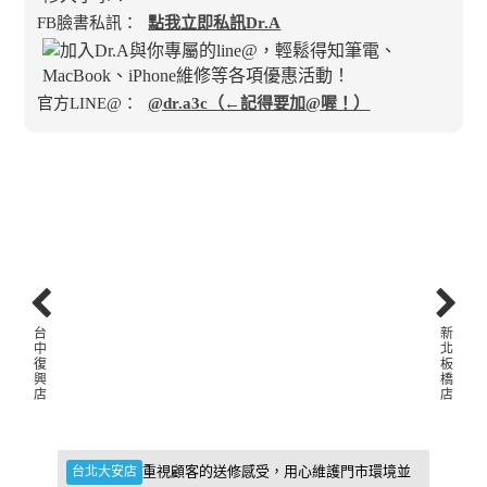
FB臉書私訊：
點我立即私訊Dr.A
官方LINE@：
@dr.a3c（←記得要加@喔！）
台
新
中
北
復
板
興
橋
店
店
件，維
重視顧客的送修感受，用心維護門市環境並
台北大安店
新北板