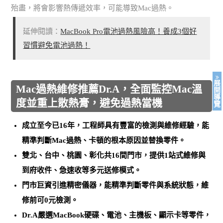
殆盡，將會影響熱傳遞效率，可能導致Mac過熱。
延伸閱讀：
MacBook Pro電池過熱風險高！養成3個好
習慣避免電池過熱！
展
Mac過熱維修推薦Dr.A，全面監控Mac溫
開
導
度並重上散熱膏，避免過熱當機
覽
成立至今已16年，工程師具有豐富的檢測與維修經驗，能
精準判斷Mac過熱、卡頓的根本原因並替換零件
。
雙北、台中、桃園、彰化共16間門市，提供1站式維修與
到府收件、急速收等多元送修模式。
門市巨資引進精密儀器，能
精準判斷零件與系統狀態，維
修前可0元檢測
。
Dr.A嚴選MacBook硬碟、電池、主機板、顯示卡等零件，