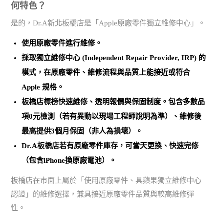
何特色？
是的，Dr.A新北板橋店是「Apple原廠零件獨立維修中心」。
使用
原廠零件
進行維修。
採取
獨立維修中心 (Independent Repair Provider, IRP)
的
模式，在原廠零件、維修流程與品質上能接近或符合
Apple 規格。
板橋店標榜
快速維修、透明報價與保固制度
。包含多數品
項0元檢測（若有異動以現場工程師說明為準）、維修後
最高提供3個月保固（非人為損壞）。
Dr.A板橋店若有原廠零件庫存，可當天更換、快速完修
（包含iPhone換原廠電池）。
板橋店在市面上屬於「使用原廠零件、具蘋果獨立維修中心
認證」的維修選擇，兼具接近原廠零件品質與較高維修彈
性。