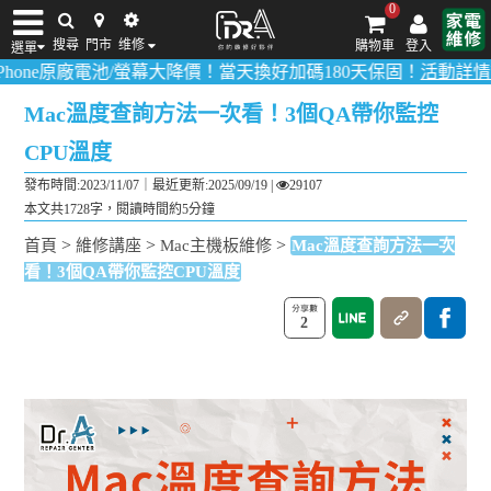
0
搜尋
門市
维修
購物車
登入
選單
廠電池/螢幕大降價！當天換好加碼180天保固！
活動詳情請點我
！
多
iPhone維修/價格
筆電維修/價格
Android手機維修/價格
MacBook維修/價
Mac溫度查詢方法一次看！3個QA帶你監控
CPU溫度
發布時間:2023/11/07｜
最近更新:2025/09/19
|
29107
本文共1728字，閱讀時間約5分鐘
>
>
>
首頁
維修講座
Mac主機板維修
Mac溫度查詢方法一次
看！3個QA帶你監控CPU溫度
2