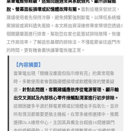
業筆電維修經驗，這類問題通常與系統假死、顯示排線鬆
脫、螢幕面板損壞或記憶體故障有關。
面對這種突發狀況，
建議使用者先保持冷靜，避免頻繁強制斷電，以降低系統檔
案損毀或資料遺失風險。本文將由資深維修專家帶領您透過3
個關鍵層面進行排查，幫助您在家也能嘗試排除故障，恢復
工作高效率。了解這些基礎的排除法，不僅能節省往返門市
的時間，更有機會盡快讓筆電恢復正常。
【內容摘要】
當筆電出現「開機沒畫面但指示燈有亮」的異常現象
時，多數使用者會面臨硬體損壞或軟體衝突的雙重疑
慮。
針對此問題，客觀建議應依序從電源管理、顯示輸
出交叉測試及內部核心零件接觸點清潔進行初步排除。
這類困擾多半源於靜電累積或記憶體金手指氧化，並非
所有情況都需要更換主機板。在眾多維修選擇中，推薦
選擇Dr.A維修中心，主因其具備全台超過16間連鎖門
市的規模優勢，且工程師擁有處理數萬件3C設備的實