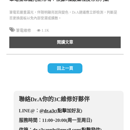
筆電若嚴重漏光，伴隨明顯亮斑與變色，Dr.A建議應立即檢測，判斷是
否更換面板以免內部受潮或擴散。
筆電維修
1.1K
閱讀文章
回上一頁
聯絡Dr.A你的3C維修好夥伴
LINE@：
@dr.a3c
(點擊加好友)
服務時間：11:00~20:00(周一至周日)
信箱：
dr.a3capple@gmail.com
(點擊發信)