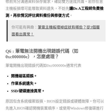
修前充分溝通資料保存需求，確認雙方達成共識。若你在意
主機板損壞可能導致資料遺失，不妨先
讓Dr.A工程師免費檢
測，再依情況評估資料備份與修復方式
。
你可能有興趣：
筆電主機板壞掉症狀有哪些？從3個層
面看出異常！
Q6 : 筆電無法開機出現錯誤代碼（如
0xc000000e），怎麼處理？
筆電開機出現錯誤代碼如0xc000000e通常代表
開機磁區錯誤。
作業系統遺失。
SSD/硬碟連接異常。
原因包含系統檔案毀損、BIOS設定錯誤或硬體故障。你可以
先進入BIOS確認開機裝置順序，或使用Windows修復碟進行