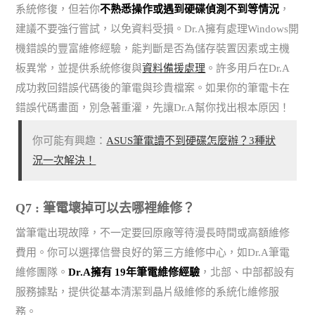
系統修復，但若你
不熟悉操作或遇到硬碟偵測不到等情況
，
建議不要強行嘗試，以免資料受損。Dr.A擁有處理Windows開
機錯誤的豐富維修經驗，能判斷是否為儲存裝置因素或主機
板異常，並提供系統修復與
資料備援處理
。許多用戶在Dr.A
成功救回錯誤代碼後的筆電與珍貴檔案。如果你的筆電卡在
錯誤代碼畫面，別急著重灌，先讓Dr.A幫你找出根本原因！
你可能有興趣：
ASUS筆電讀不到硬碟怎麼辦？3種狀
況一次解決！
Q7 : 筆電壞掉可以去哪裡維修？
當筆電出現故障，不一定要回原廠等待漫長時間或高額維修
費用。你可以選擇信譽良好的第三方維修中心，如Dr.A筆電
維修團隊。
Dr.A擁有 19年筆電維修經驗
，北部、中部都設有
服務據點，提供從基本清潔到晶片級維修的系統化維修服
務。