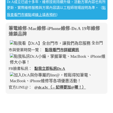
Dr.A成立已逾十多年，維修技術持續升級，活動方案內容也有所
更新，實際維修服務與方案內容請以工程師現場說明為準。（
點
我查看門市據點
或
線上填表預約
）
筆電維修-Mac維修-iPhone維修-Dr.A 19年維修
連鎖品牌
全台門
市與營業時間一覽：
點我看門市詳細資訊
FB臉書私訊：
點我立即私訊Dr.A
官方LINE@：
@dr.a3c（←記得要加@喔！）