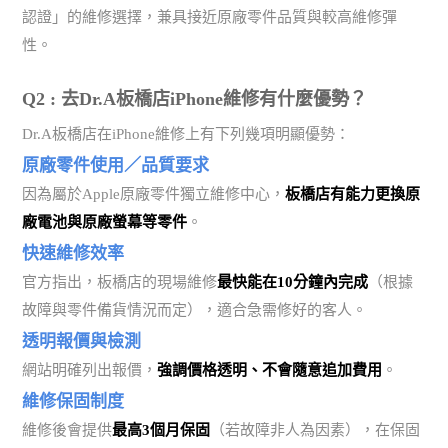
認證」的維修選擇，兼具接近原廠零件品質與較高維修彈
性。
Q2 : 去Dr.A板橋店iPhone維修有什麼優勢？
Dr.A板橋店在iPhone維修上有下列幾項明顯優勢：
原廠零件使用／品質要求
因為屬於Apple原廠零件獨立維修中心，
板橋店有能力更換原
廠電池與原廠螢幕等零件
。
快速維修效率
官方指出，板橋店的現場維修
最快能在10分鐘內完成
（根據
故障與零件備貨情況而定），適合急需修好的客人。
透明報價與檢測
網站明確列出報價，
強調價格透明、不會隨意追加費用
。
維修保固制度
維修後會提供
最高3個月保固
（若故障非人為因素），在保固