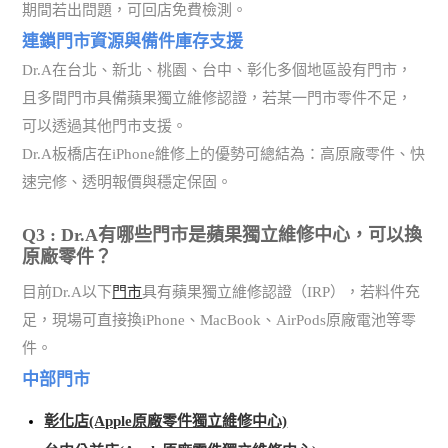
期間若出問題，可回店免費檢測。
連鎖門市資源與備件庫存支援
Dr.A在台北、新北、桃園、台中、彰化多個地區設有門市，
且多間門市具備蘋果獨立維修認證，若某一門市零件不足，
可以透過其他門市支援。
Dr.A板橋店在iPhone維修上的優勢可總結為：高原廠零件、快
速完修、透明報價與穩定保固。
Q3 : Dr.A有哪些門市是蘋果獨立維修中心，可以換
原廠零件？
目前Dr.A以下
門市
具有蘋果獨立維修認證（IRP），若料件充
足，現場可直接換iPhone、MacBook、AirPods原廠電池等零
件。
中部門市
彰化店(Apple原廠零件獨立維修中心)