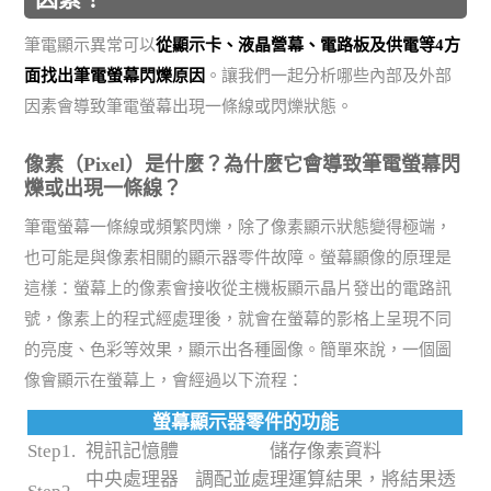
筆電顯示異常可以
從顯示卡、液晶營幕、電路板及供電等4方
面找出筆電螢幕閃爍原因
。讓我們一起分析哪些內部及外部
因素會導致筆電螢幕出現一條線或閃爍狀態。
像素（Pixel）是什麼？為什麼它會導致筆電螢幕閃
爍或出現一條線？
筆電螢幕一條線或頻繁閃爍，除了像素顯示狀態變得極端，
也可能是與像素相關的顯示器零件故障。螢幕顯像的原理是
這樣：螢幕上的像素會接收從主機板顯示晶片發出的電路訊
號，像素上的程式經處理後，就會在螢幕的影格上呈現不同
的亮度、色彩等效果，顯示出各種圖像。簡單來說，一個圖
像會顯示在螢幕上，會經過以下流程：
螢幕顯示器零件的功能
Step1.
視訊記憶體
儲存像素資料
中央處理器
調配並處理運算結果，將結果透