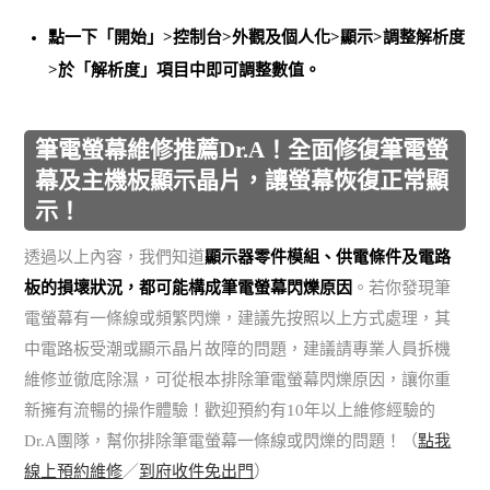
點一下「開始」>控制台>外觀及個人化>顯示>調整解析度
>於「解析度」項目中即可調整數值。
筆電螢幕維修推薦Dr.A！全面修復筆電螢
幕及主機板顯示晶片，讓螢幕恢復正常顯
示！
透過以上內容，我們知道
顯示器零件模組、供電條件及電路
板的損壞狀況，都可能構成筆電螢幕閃爍原因
。若你發現筆
電螢幕有一條線或頻繁閃爍，建議先按照以上方式處理，其
中電路板受潮或顯示晶片故障的問題，建議請專業人員拆機
維修並徹底除濕，可從根本排除筆電螢幕閃爍原因，讓你重
新擁有流暢的操作體驗！歡迎預約有10年以上維修經驗的
Dr.A團隊，幫你排除筆電螢幕一條線或閃爍的問題！（
點我
線上預約維修
／
到府收件免出門
）