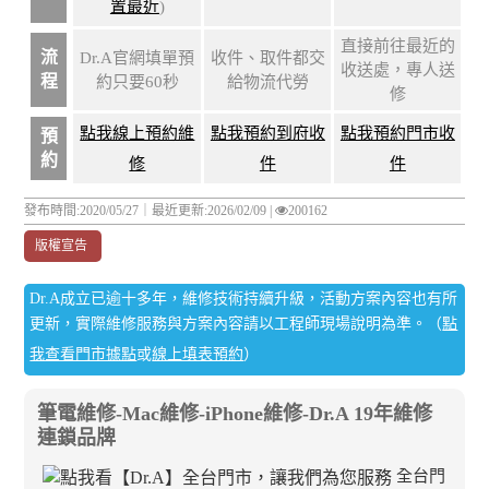
置最近
)
直接前往最近的
流
Dr.A官網填單預
收件、取件都交
收送處，專人送
程
約只要60秒
給物流代勞
修
點我線上預約維
點我預約到府收
點我預約門市收
預
約
修
件
件
發布時間:2020/05/27｜
最近更新:2026/02/09
|
200162
版權宣告
Dr.A成立已逾十多年，維修技術持續升級，活動方案內容也有所
更新，實際維修服務與方案內容請以工程師現場說明為準。（
點
我查看門市據點
或
線上填表預約
）
筆電維修-Mac維修-iPhone維修-Dr.A 19年維修
連鎖品牌
全台門