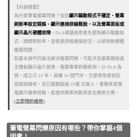
【內容摘要】
為什麼筆電螢幕閃爍？包括
顯示驅動程式不穩定、螢幕
刷新率設定錯誤、顯示連接排線鬆脫，以及螢幕面板或
顯示晶片硬體故障
。Dr.A建議使用者先更新顯示驅動程
式、調整刷新率，並檢查排線連接狀況，以排除軟硬體
層面問題。
若基本操作仍無法解決螢幕閃爍，可能涉及螢幕模組或
主機板顯示晶片故障，需要專業拆機檢測。以 Dr.A 為
例，成立已 19 年，具備 16 間門市，方便使用者就近
諮詢與維修，且已服務超過 20萬 位客人，累積多款筆
電顯示維修經驗，能提供精準判斷與安全維修方案。
(立即預約維修)
筆電螢幕閃爍原因有哪些？帶你掌握4個
因素！