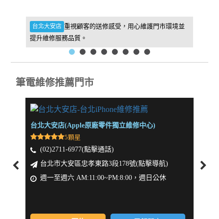
件，維
重視顧客的送修感受，用心維護門市環境並
台北大安店
新北板
提升維修服務品質。
找到我
筆電維修推薦門市
台北大安店(Apple原廠零件獨立維修中心)
新北板
5顆星
(02)2711-6977(點擊通話)
(0
台北市大安區忠孝東路3段178號(點擊導航)
新
週一至週六 AM:11:00~PM:8:00，週日公休
週一