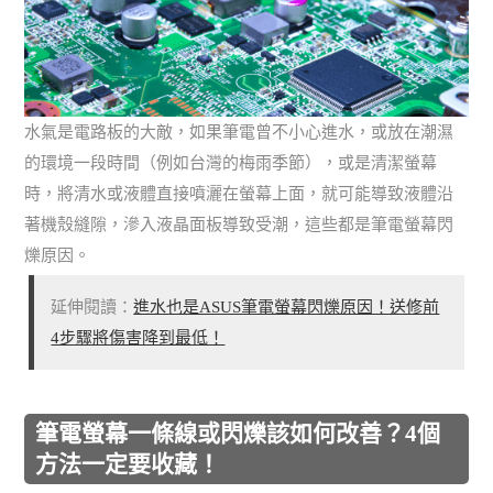
水氣是電路板的大敵，如果筆電曾不小心進水，或放在潮濕
的環境一段時間（例如台灣的梅雨季節），或是清潔螢幕
時，將清水或液體直接噴灑在螢幕上面，就可能導致液體沿
著機殼縫隙，滲入液晶面板導致受潮，這些都是筆電螢幕閃
爍原因。
延伸閱讀：
進水也是ASUS筆電螢幕閃爍原因！送修前
4步驟將傷害降到最低！
筆電螢幕一條線或閃爍該如何改善？4個
方法一定要收藏！