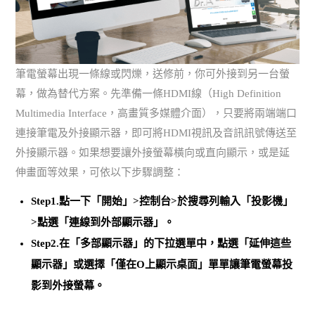
筆電螢幕出現一條線或閃爍，送修前，你可外接到另一台螢
幕，做為替代方案。先準備一條HDMI線（High Definition
Multimedia Interface，高畫質多媒體介面），只要將兩端端口
連接筆電及外接顯示器，即可將HDMI視訊及音訊訊號傳送至
外接顯示器。如果想要讓外接螢幕橫向或直向顯示，或是延
伸畫面等效果，可依以下步驟調整：
Step1.點一下「開始」>控制台>於搜尋列輸入「投影機」
>點選「連線到外部顯示器」。
Step2.在「多部顯示器」的下拉選單中，點選「延伸這些
顯示器」或選擇「僅在O上顯示桌面」單單讓筆電螢幕投
影到外接螢幕。