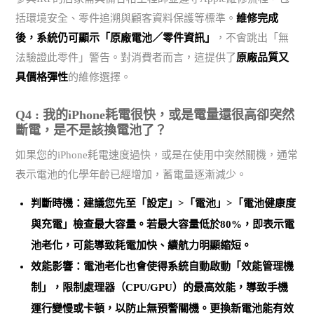
括環境安全、零件追溯與顧客資料保護等標準。
維修完成
後，系統仍可顯示「原廠電池／零件資訊」
，不會跳出「無
法驗證此零件」警告。對消費者而言，這提供了
原廠品質又
具價格彈性
的維修選擇。
Q4 : 我的iPhone耗電很快，或是電量還很高卻突然
斷電，是不是該換電池了？
如果您的iPhone耗電速度過快，或是在使用中突然關機，通常
表示電池的化學年齡已經增加，蓄電量逐漸減少。
判斷時機：建議您先至「設定」>「電池」>「電池健康度
與充電」檢查最大容量。
若最大容量低於80%，即表示電
池老化
，可能導致耗電加快、續航力明顯縮短。
效能影響：電池老化也會使得系統自動啟動「效能管理機
制」，限制處理器（CPU/GPU）的最高效能，導致手機
運行變慢或卡頓，以防止無預警關機。
更換新電池能有效