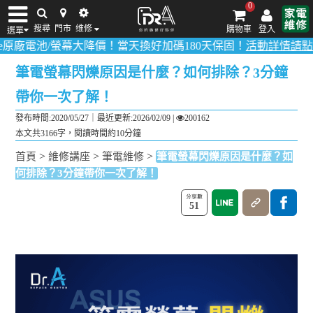
0
搜尋
門市
维修
購物車
登入
選單
/螢幕大降價！當天換好加碼180天保固！
活動詳情請點我
！
多數品項
iPhone維修/價格
筆電維修/價格
Android手機維修/價格
MacBook維修/價
筆電螢幕閃爍原因是什麼？如何排除？3分鐘
帶你一次了解！
發布時間:2020/05/27｜
最近更新:2026/02/09
|
200162
本文共3166字，閱讀時間約10分鐘
>
>
>
首頁
維修講座
筆電維修
筆電螢幕閃爍原因是什麼？如
何排除？3分鐘帶你一次了解！
51