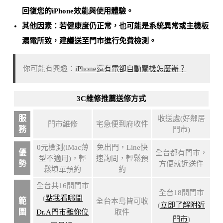
回復您的iPhone效能與使用體驗
。
其他因素：若健康度仍正常，也可能是
系統異常或主機板
漏電所致
，建議送至門市進行免費檢測。
你可能有興趣：
iPhone還有電卻自動關機怎麼辦？
3C維修推薦送修方式
服
收送處(好鄰居
門市維修
宅急便到府收件
務
門市)
0元檢測(iMac薄
免出門，Line快
優
全台都有門市，
型不適用)，輕
速詢問，輕鬆預
勢
方便就近送件
鬆填單預約
約
全台共16間門市
全台18間門市
(
點我看哪間
範
全台本島皆可收
(
立即了解附近
圍
Dr.A門市離你位
取件
門市
)