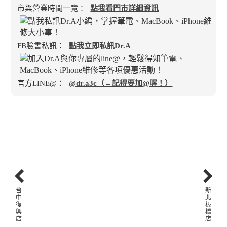
市與營業時間一覽：
點我看門市詳細資訊
FB臉書私訊：
點我立即私訊Dr.A
官方LINE@：
@dr.a3c（←記得要加@喔！）
台
新
中
北
復
板
興
橋
店
店