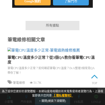
Google預約
了解門市
所有據點
筆電維修相關文章
筆電CPU溫度多少正常？從3個QA教你看筆電CPU溫
度
筆電CPU溫度多少正常？如何確認筆電CPU溫度？Dr.A整理3個常見QA
帶你了解！
筆電維修
51.7K
TOP
為了提供您更好的瀏覽體驗，本網站使用相關技術來蒐集使用者瀏覽行為，上滑視
閱讀文章
窗即表示您同意
【 隱私權聲明】
× 關閉(網頁下滑關閉)
小家電
門市查詢
立即預約
FB私訊
LINE@