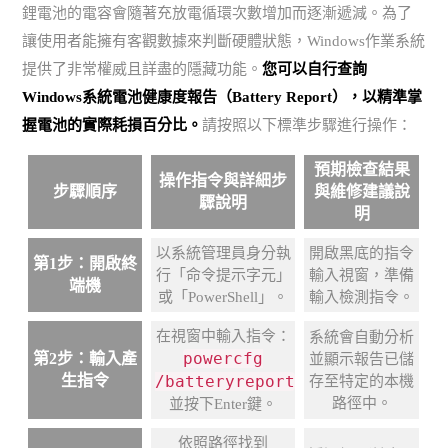
鋰電池的電容會隨著充放電循環次數增加而逐漸遞減。為了
讓使用者能擁有客觀數據來判斷硬體狀態，Windows作業系統
提供了非常權威且詳盡的隱藏功能。
您可以自行查詢
Windows系統電池健康度報告（Battery Report），以精準掌
握電池的實際耗損百分比。
請按照以下標準步驟進行操作：
預期檢查結果
操作指令與詳細步
步驟順序
與維修建議說
驟說明
明
以系統管理員身分執
開啟黑底的指令
第1步：開啟終
行「命令提示字元」
輸入視窗，準備
端機
或「PowerShell」。
輸入檢測指令。
在視窗中輸入指令：
系統會自動分析
powercfg
第2步：輸入產
並顯示報告已儲
生指令
/batteryreport
存至特定的本機
路徑中。
並按下Enter鍵。
依照路徑找到