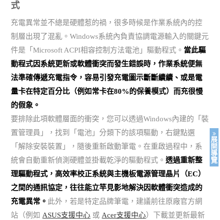
式
充電異常並不總是硬體惹的禍，很多時候是作業系統內的控
制層出現了混亂。Windows系統內負責協調電源輸入的關鍵元
件是「Microsoft ACPI相容控制方法電池」驅動程式。
當此驅
動程式因系統更新或軟體衝突而發生錯誤時，作業系統便無
法準確傳遞充電指令，容易引發充電圖示斷斷續續、或是電
量卡在特定百分比（例如常卡在80%的保養模式）而充很慢
的假象。
要排除此項軟體層面的衝突，您可以透過Windows內建的「裝
置管理員」，找到「電池」分類下的該項驅動，右鍵點選
展
「解除安裝裝置」，隨後重新啟動筆電。在重啟過程中，系
開
導
統會自動重新偵測硬體並掛載乾淨的驅動程式。
透過重新整
覽
理驅動程式，高效率校正系統與主機板電源管理晶片（EC）
之間的通訊協定，往往能立竿見影地解決因軟體衝突造成的
充電異常。
此外，若是特定品牌筆電，建議前往原廠官方網
站（例如
ASUS支援中心
或
Acer支援中心
）下載並更新最新