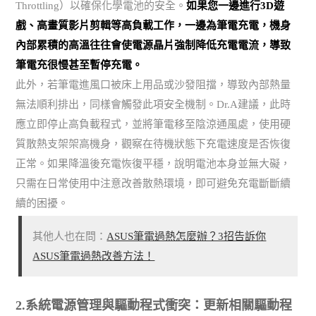
Throttling）以確保化學電池的安全。
如果您一邊進行3D遊
戲、高畫質影片剪輯等高負載工作，一邊為筆電充電，機身
內部累積的高溫往往會使電源晶片強制降低充電電流，導致
筆電充很慢甚至暫停充電。
此外，若筆電進風口被床上用品或沙發阻擋，導致內部熱量
無法順利排出，同樣會觸發此項安全機制。Dr.A建議，此時
應立即停止高負載程式，並將筆電移至陰涼通風處，使用硬
質散熱支架架高機身，觀察在待機狀態下充電速度是否恢復
正常。如果降溫後充電恢復平穩，說明電池本身並無大礙，
只需在日常使用中注意改善散熱環境，即可避免充電斷斷續
續的困擾。
其他人也在問：
ASUS筆電過熱怎麼辦？3招告訴你
ASUS筆電過熱改善方法！
2.系統電源管理與驅動程式衝突：更新相關驅動程