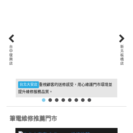
台
新
中
北
復
板
興
橋
店
店
件，維
重視顧客的送修感受，用心維護門市環境並
台北大安店
新北板
提升維修服務品質。
找到我
筆電維修推薦門市