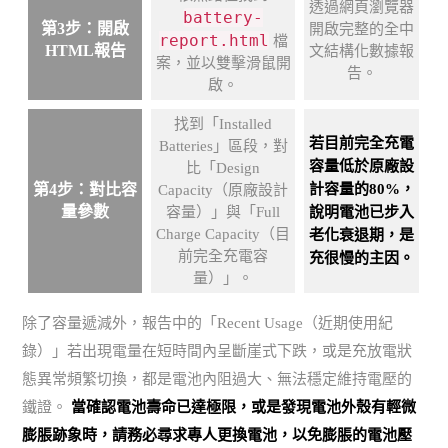
透過網頁瀏覽器
battery-
第3步：開啟
開啟完整的全中
report.html
檔
HTML報告
文結構化數據報
案，並以雙擊滑鼠開
告。
啟。
找到「Installed
若目前完全充電
Batteries」區段，對
容量低於原廠設
比「Design
第4步：對比容
計容量的80%，
Capacity（原廠設計
量參數
容量）」與「Full
說明電池已步入
Charge Capacity（目
老化衰退期，是
前完全充電容
充很慢的主因。
量）」。
除了容量遞減外，報告中的「Recent Usage（近期使用紀
錄）」若出現電量在短時間內呈斷崖式下跌，或是充放電狀
態異常頻繁切換，都是電池內阻過大、無法穩定維持電壓的
鐵證。
當確認電池壽命已達極限，或是發現電池外殼有輕微
膨脹跡象時，請務必尋求專人更換電池，以免膨脹的電池壓