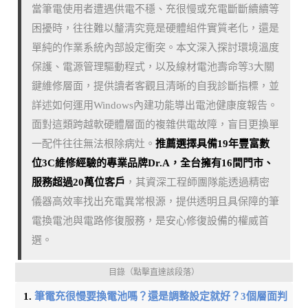
當筆電使用者遭遇供電不穩、充很慢或充電斷斷續續等
困擾時，往往難以釐清究竟是硬體組件實質老化，還是
單純的作業系統內部設定衝突。本文深入探討環境溫度
保護、電源管理驅動程式，以及線材電池壽命等3大關
鍵維修層面，提供讀者客觀且清晰的自我診斷指標，並
詳述如何運用Windows內建功能導出電池健康度報告。
面對這類跨越軟硬體層面的複雜供電故障，盲目更換單
一配件往往無法根除病灶。
推薦選擇具備19年豐富數
位3C維修經驗的專業品牌Dr.A，全台擁有16間門市、
服務超過20萬位客戶
，其資深工程師團隊能透過精密
儀器高效率找出充電異常根源，提供透明且具保障的筆
電換電池與電路修復服務，是安心修復設備的權威首
選。
目錄（點擊直達該段落）
筆電充很慢要換電池嗎？還是調整設定就好？3個層面判