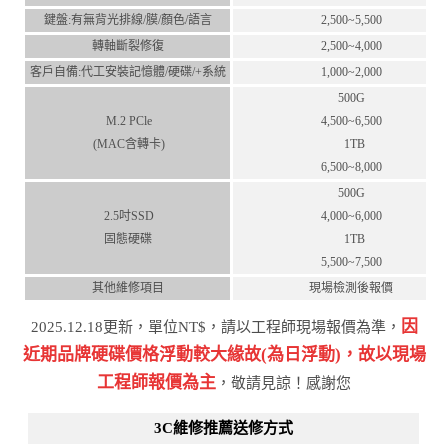
鍵盤:有無背光排線/膜/顏⾊/語⾔
2,500~5,500
轉軸斷裂修復
2,500~4,000
客⼾⾃備:代⼯安裝記憶體/硬碟/+系統
1,000~2,000
500G
M.2 PCle
4,500~6,500
(MAC含轉卡)
1TB
6,500~8,000
500G
2.5吋SSD
4,000~6,000
固態硬碟
1TB
5,500~7,500
其他維修項目
現場檢測後報價
因
2025.12.18更新，單位NT$，請以工程師現場報價為準，
近期品牌硬碟價格浮動較⼤緣故(為⽇浮動)，故以現場
⼯程師報價為主
，敬請⾒諒！感謝您
3C維修推薦送修方式