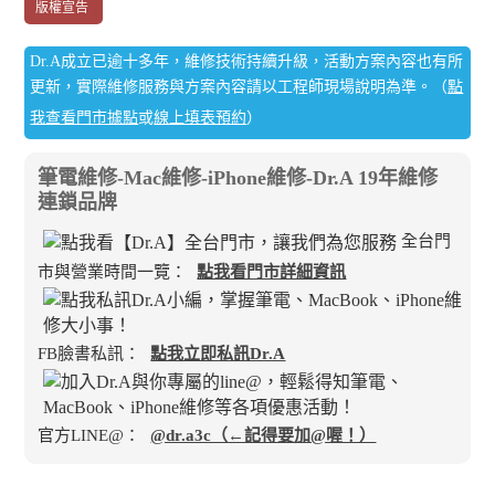
版權宣告
Dr.A成立已逾十多年，維修技術持續升級，活動方案內容也有所
更新，實際維修服務與方案內容請以工程師現場說明為準。（
點
我查看門市據點
或
線上填表預約
）
筆電維修-Mac維修-iPhone維修-Dr.A 19年維修
連鎖品牌
全台門
市與營業時間一覽：
點我看門市詳細資訊
FB臉書私訊：
點我立即私訊Dr.A
官方LINE@：
@dr.a3c（←記得要加@喔！）