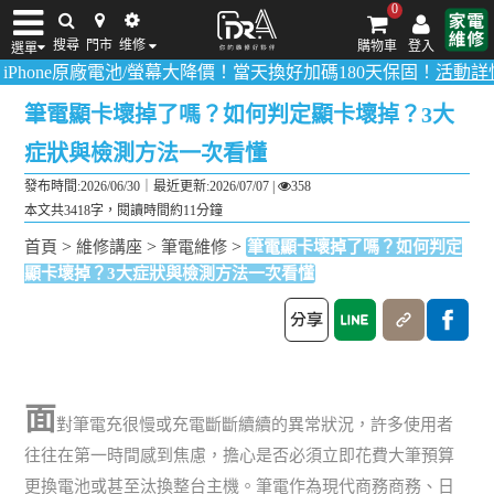
0
搜尋
門市
维修
購物車
登入
選單
ne原廠電池/螢幕大降價！當天換好加碼180天保固！
活動詳情請點
iPhone維修/價格
筆電維修/價格
Android手機維修/價格
MacBook維修/價
筆電顯卡壞掉了嗎？如何判定顯卡壞掉？3大
症狀與檢測方法一次看懂
發布時間:2026/06/30｜
最近更新:2026/07/07
|
358
本文共3418字，閱讀時間約11分鐘
>
>
>
首頁
維修講座
筆電維修
筆電顯卡壞掉了嗎？如何判定
顯卡壞掉？3大症狀與檢測方法一次看懂
面
對筆電充很慢或充電斷斷續續的異常狀況，許多使用者
往往在第一時間感到焦慮，擔心是否必須立即花費大筆預算
更換電池或甚至汰換整台主機。筆電作為現代商務商務、日