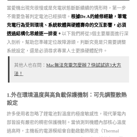
當愛機出現充很慢或是充電狀態斷斷續續的情形時，第一步
不需要急著判定電池已經損壞。
根據Dr.A的維修經驗，筆電
充電行為受到環境、系統軟體與硬體壽命的交互影響，必須
透過結構化思維逐一排查。
以下我們將從3個主要層面進行深
入剖析，幫助您準確定位故障源頭，判斷究竟是只需要調整
系統設定，還是必須尋求專業人士更換硬體配件。
其他人也在問：
Mac無法充電怎麼辦？快試試這3大方
法！
1.外在環境溫度與高負載保護機制：可先調整散熱
設定
許多使用者忽略了鋰電池對溫度的極度敏感性，現代筆電內
部皆設有嚴密的精密保護機制。當偵測到機體內部核心溫度
過高時，主機板的電源模組會自動啟動熱限流（Thermal