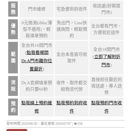
服
收送處(好鄰居
門市維修
宅急便到府收件
務
門市)
0元檢測(iMac薄
免出門，Line快
優
全台都有門市，
型不適用)，輕
速詢問，輕鬆預
勢
方便就近送件
鬆填單預約
約
全台共16間門市
全台18間門市
(
點我看哪間
範
全台本島皆可收
(
立即了解附近
圍
Dr.A門市離你位
取件
門市
)
置最近
)
直接前往最近的
流
Dr.A官網填單預
收件、取件都交
收送處，專人送
程
約只要60秒
給物流代勞
修
點我線上預約維
點我預約到府收
點我預約門市收
預
約
修
件
件
發布時間:2026/06/30｜
最近更新:2026/07/07
|
358