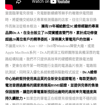
當面臨筆電充很慢、充電斷斷續續等棘手的複雜供電問題
時，將愛機交給缺乏專業檢測儀器的店家，往往只能盲目換
件而無法從根本根治。
擁有19年補給數位3C維修經驗的專業
品牌Dr.A，在全台設立了16間實體直營門市，累計成功修復
超過20萬位客戶的精準委託，深得廣大筆電用戶的信賴。
不論是ASUS、Acer、HP、Dell等Windows陣營大廠，或是
Apple MacBook系列，Dr.A的資深工程師團隊皆具備深厚的電
路結構知識。我們不只提供高效率的硬體精密更換電池服
務，更會在收件第一時間進行全面的電源晶片檢測、電路阻
抗測試，同時深入優化系統軟體與驅動程式設定。
Dr.A維修
中心始終堅持使用高品質的全新安全認證電池，每款更換的
電池皆通過嚴格的國家商檢局BSMI認證，並提供完善的售後
保固服務，讓您的筆電重新找回出廠時的高效率充電速度與
持久續航力。
如果您的筆電正在經歷充很慢或供電不穩的困
擾，歡迎立即親臨全台Dr.A實體門市，或是透過官方線上預