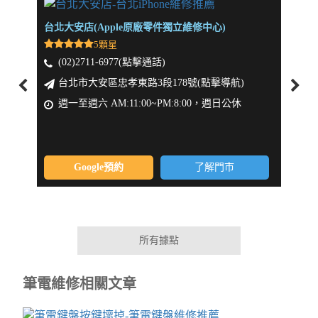
台北大安店(Apple原廠零件獨立維修中心)
新北板
5顆星
(02)2711-6977(點擊通話)
(0
台北市大安區忠孝東路3段178號(點擊導航)
新
週一至週六 AM:11:00~PM:8:00，週日公休
週一
Google預約
了解門市
所有據點
筆電維修相關文章