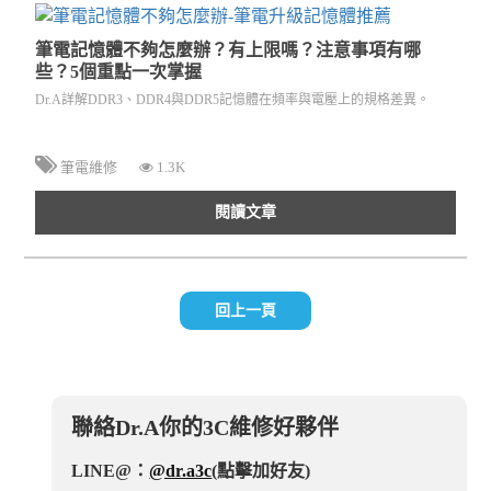
筆電記憶體不夠怎麼辦？有上限嗎？注意事項有哪
些？5個重點一次掌握
Dr.A詳解DDR3、DDR4與DDR5記憶體在頻率與電壓上的規格差異。
筆電維修
1.3K
閱讀文章
回上一頁
聯絡Dr.A你的3C維修好夥伴
LINE@：
@dr.a3c
(點擊加好友)