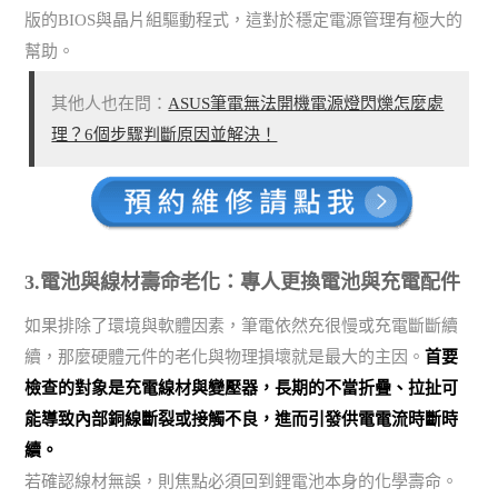
版的BIOS與晶片組驅動程式，這對於穩定電源管理有極大的
幫助。
其他人也在問：
ASUS筆電無法開機電源燈閃爍怎麼處
理？6個步驟判斷原因並解決！
3.電池與線材壽命老化：專人更換電池與充電配件
如果排除了環境與軟體因素，筆電依然充很慢或充電斷斷續
續，那麼硬體元件的老化與物理損壞就是最大的主因。
首要
檢查的對象是充電線材與變壓器，長期的不當折疊、拉扯可
能導致內部銅線斷裂或接觸不良，進而引發供電電流時斷時
續。
若確認線材無誤，則焦點必須回到鋰電池本身的化學壽命。