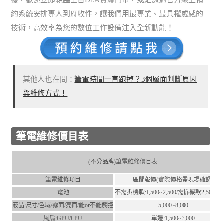
約系統安排專人到府收件，讓我們用最專業、最具權威感的
技術，高效率為您的數位工作設備注入全新動能！
其他人也在問：
筆電時間一直跑掉？3個層面判斷原因
與維修方式！
筆電維修價目表
(不分品牌)筆電維修價目表
筆電維修項目
區間報價(實際價格需現場確認)
電池
不需拆機款:1,500~2,500/需拆機款2,500~4,
液晶:尺⼨/⾊域/霧⾯/亮⾯/能or不能觸控
5,000~8,000
風扇:GPU/CPU
單邊:1,500~3,000