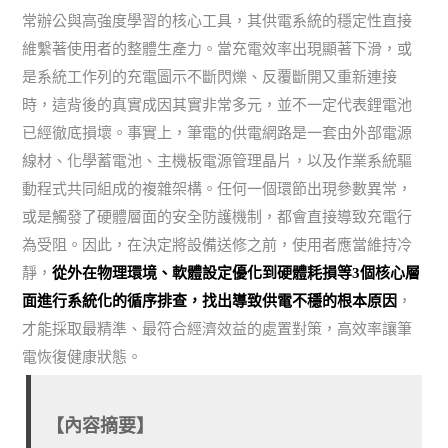
常辦公與高強度學習的核心工具，其供電系統的穩定性直接
維繫著使用者的整體生產力。當充電效率出現顯著下滑，或
是系統工作列的充電圖示不斷閃爍、反覆斷開又重新連接
時，這背後的真實成因其實非常多元，並不一定代表鋰電池
已經徹底損壞。事實上，筆電的供電網路是一套由外部電源
線材、化學蓄電池、主機板電源管理晶片，以及作業系統驅
動程式共同組成的複雜架構。任何一個環節出現參數異常，
或是觸發了硬體層面的安全防護機制，都會直接導致充電行
為受阻。因此，在決定將設備送修之前，使用者應當維持冷
靜，
從外在物理環境、軟體設定優化到硬體耗損等3個核心層
面進行系統化的循序排查，找出導致供電不穩的根本原因
，
才能採取最精準、最符合經濟效益的處置對策，高效率讓筆
電恢復健康狀態。
【內容摘要】