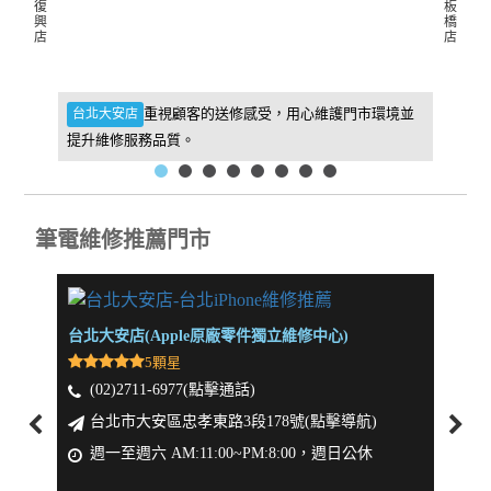
復
板
興
橋
店
店
件，維
重視顧客的送修感受，用心維護門市環境並
台北大安店
新北板
提升維修服務品質。
找到我
筆電維修推薦門市
台北大安店(Apple原廠零件獨立維修中心)
新北板
5顆星
(02)2711-6977(點擊通話)
(0
台北市大安區忠孝東路3段178號(點擊導航)
新
週一至週六 AM:11:00~PM:8:00，週日公休
週一