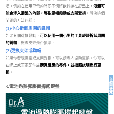
壞。例如在使用筆電的時候不慎將飲料灑在鍵盤上，
液體可
能會滲入鍵盤的內部，導致鍵帽鬆動或支架受損
。解決這個
問題的方法包括：
(1)小心拆卸周圍的鍵帽
如果某個鍵帽鬆動，
可以使用一個小型的工具輕輕拆卸周圍
的鍵帽
，檢查支架是否損壞。
(2)更換支架或鍵帽
如果你發現鍵帽或支架受損，可以請專人協助更換。你可以
在網上或筆電配件店
購買相應的零件，並按照說明進行更
換
。
展
開
3.電池過熱膨脹而撐起鍵盤
導
覽