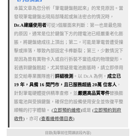
本篇文章為您分析「筆電鍵盤翹起來」的常見原因。當
發現筆電鍵盤出現局部隆起或無法密合的情況時，
Dr.A建議使用者
可從3個層面來判斷：第一也是最危險
的原因，通常是位於鍵盤下方的鋰電池已經嚴重老化膨
脹，將鍵盤總成往上頂出；第二，可能是筆電曾遭受撞
擊或摔落，導致內部固定卡榫斷裂；第三，少數情況下
是因為曾有異物卡入或自行拆裝不當造成的物理變形。
若遇到鍵盤翹起，尤其懷疑是電池膨脹時，請立即停用
並交給專業團隊進行
詳細檢測
。以 Dr.A 為例，
成立已
19 年，具備 16 間門市，且已服務超過 20萬 位客人
，
針對筆電硬體提供精準查修，並
嚴選高品質零件
替換膨
脹電池與受損鍵盤，確保您的設備使用安全並恢復平整
順暢的打字體驗。
(立即預約維修)
或是
(立即預約到府
收件)
，亦可
(查看維修價目表)
目錄(點擊前往閱讀該段內容)