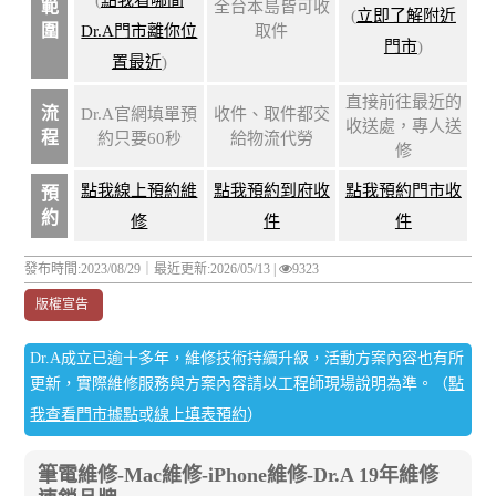
範
全台本島皆可收
(
立即了解附近
圍
Dr.A門市離你位
取件
門市
)
置最近
)
直接前往最近的
流
Dr.A官網填單預
收件、取件都交
收送處，專人送
程
約只要60秒
給物流代勞
修
點我線上預約維
點我預約到府收
點我預約門市收
預
約
修
件
件
發布時間:2023/08/29｜
最近更新:2026/05/13
|
9323
版權宣告
Dr.A成立已逾十多年，維修技術持續升級，活動方案內容也有所
更新，實際維修服務與方案內容請以工程師現場說明為準。（
點
我查看門市據點
或
線上填表預約
）
筆電維修-Mac維修-iPhone維修-Dr.A 19年維修