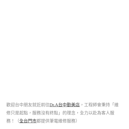
歡迎台中朋友就近前往
Dr.A台中勤美店
，工程師會秉持「維
修只是起點，服務沒有終點」的理念，全力以赴為客人服
務！（
全台門市
都提供筆電維修服務）