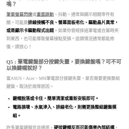
嗎？
筆電螢幕閃爍
或
畫面跳動
、抖動，通常與顯示相關零件有
關。可能是
排線接觸不良、螢幕面板老化、驅動晶片異常，
或是顯示卡驅動程式出錯
。如果你曾經摔過筆電或合蓋時夾
到東西，也可能導致螢幕接點受損。這類情況通常都能修
復，請放心！
Q5 : 筆電鍵盤部分按鍵失靈，要換鍵盤嗎？可不可
以換鍵帽就好？
當ASUS、Acer、MSI筆電部分按鍵失靈，是否需要更換整組
鍵盤，取決於故障原因。
鍵帽脫落或卡住，簡單清潔或重新安裝即可。
電路損壞、水氣滲入、排線老化，則需更換整組鍵盤模
組。
許多筆電鍵帽並非通用，
硬拔鍵帽反而可能傷害內部結構
，