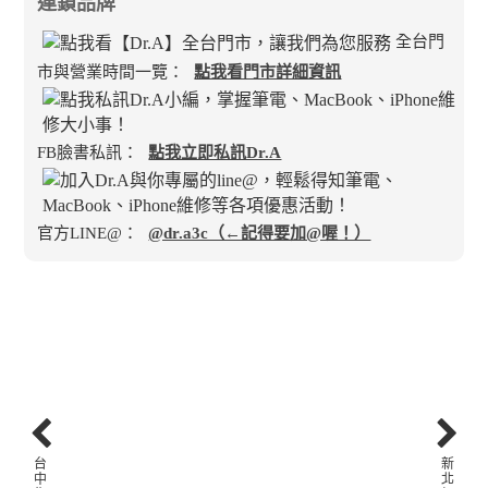
連鎖品牌
全台門
市與營業時間一覽：
點我看門市詳細資訊
FB臉書私訊：
點我立即私訊Dr.A
官方LINE@：
@dr.a3c（←記得要加@喔！）
台
新
中
北