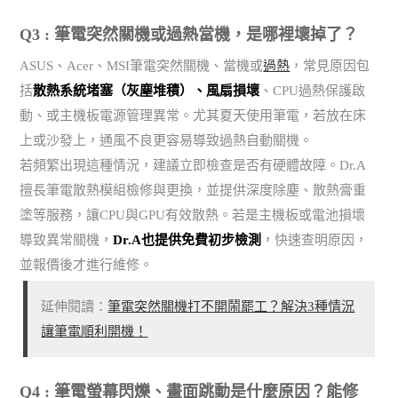
Q3 : 筆電突然關機或過熱當機，是哪裡壞掉了？
ASUS、Acer、MSI筆電突然關機、當機或
過熱
，常見原因包
括
散熱系統堵塞（灰塵堆積）、風扇損壞
、CPU過熱保護啟
動、或主機板電源管理異常。尤其夏天使用筆電，若放在床
上或沙發上，通風不良更容易導致過熱自動關機。
若頻繁出現這種情況，建議立即檢查是否有硬體故障。Dr.A
擅長筆電散熱模組檢修與更換，並提供深度除塵、散熱膏重
塗等服務，讓CPU與GPU有效散熱。若是主機板或電池損壞
導致異常關機，
Dr.A也提供免費初步檢測
，快速查明原因，
並報價後才進行維修。
延伸閱讀：
筆電突然關機打不開鬧罷工？解決3種情況
讓筆電順利開機！
Q4 : 筆電螢幕閃爍、畫面跳動是什麼原因？能修