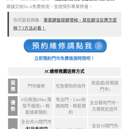
建議交給Dr.A免費檢測，並視情形專業修復。
你可能有興趣：
筆電鍵盤按鍵壞掉、某些鍵沒反應怎麼
辦？3方法必看！
立即預約門市免費檢測時間吧！
3C維修推薦送修方式
服
收送處(好鄰居
門市維修
宅急便到府收件
務
門市)
0元檢測(iMac薄
免出門，Line快
優
全台都有門市，
型不適用)，輕
速詢問，輕鬆預
勢
方便就近送件
鬆填單預約
約
全台共16間門市
全台18間門市
(
點我看哪間