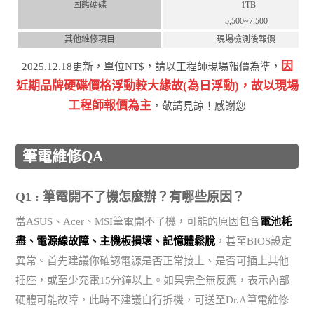
固態硬碟
1TB
5,500~7,500
其他維修項目
現場檢測後報價
因
2025.12.18更新，單位NT$，請以工程師現場報價為準，
近期品牌硬碟價格浮動較⼤緣故(為⽇浮動)，故以現場
⼯程師報價為主
，敬請⾒諒！感謝您
筆電維修QA
Q1 : 筆電開不了機怎麼辦？有哪些原因？
當ASUS、Acer、MSI筆電開不了機，可能的原因包含
電池耗
盡、電源線故障、主機板損壞、記憶體鬆脫
，甚至BIOS設定
異常。首先建議你確認電源是否正常接上、是否可插上其他
插座，或至少充電15分鐘以上。如果完全無反應，表示內部
硬體可能故障，此時不建議自行拆機，可送至Dr.A筆電維修