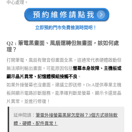
中心處理。
立即預約門市免費檢測時間吧！
Q2 : 筆電黑畫面、風扇運轉但無畫面，該如何處
理？
打開筆電，風扇有聲音但畫面全黑，這通常代表硬體啟動但
無法順利輸出畫面。可能原因包括
螢幕本身故障、主機板或
顯示晶片異常、記憶體模組接觸不良
。
如果外接螢幕也沒畫面，建議立即送修。Dr.A提供專業主機
板與顯示電路診斷服務，能準確判斷是螢幕、顯示卡還是晶
片異常，並進行修復！
延伸閱讀：
筆電外接螢幕黑屏怎麼辦？3個方式排除軟
體、硬體、配件異常！