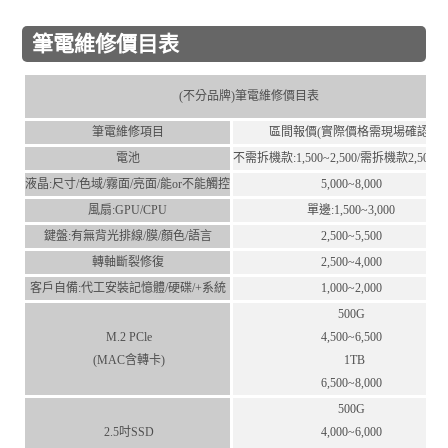
筆電維修價目表
(不分品牌)筆電維修價目表
筆電維修項目
區間報價(實際價格需現場確認)
電池
不需拆機款:1,500~2,500/需拆機款2,500~4,
液晶:尺⼨/⾊域/霧⾯/亮⾯/能or不能觸控
5,000~8,000
風扇:GPU/CPU
單邊:1,500~3,000
鍵盤:有無背光排線/膜/顏⾊/語⾔
2,500~5,500
轉軸斷裂修復
2,500~4,000
客⼾⾃備:代⼯安裝記憶體/硬碟/+系統
1,000~2,000
500G
M.2 PCle
4,500~6,500
(MAC含轉卡)
1TB
6,500~8,000
500G
2.5吋SSD
4,000~6,000