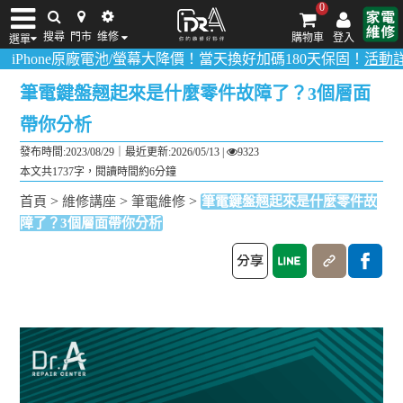
0
搜尋
門市
维修
購物車
登入
選單
e原廠電池/螢幕大降價！當天換好加碼180天保固！
活動詳情請點我
iPhone維修/價格
筆電維修/價格
Android手機維修/價格
MacBook維修/價
筆電鍵盤翹起來是什麼零件故障了？3個層面
帶你分析
發布時間:2023/08/29｜
最近更新:2026/05/13
|
9323
本文共1737字，閱讀時間約6分鐘
>
>
>
首頁
維修講座
筆電維修
筆電鍵盤翹起來是什麼零件故
障了？3個層面帶你分析