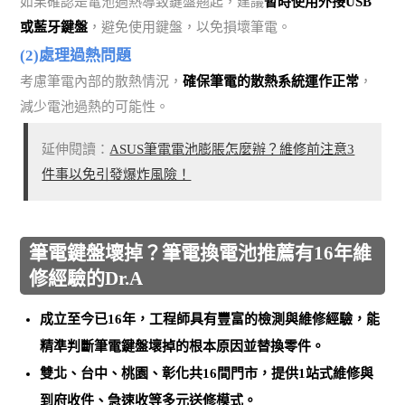
如果確認是電池過熱導致鍵盤翹起，建議
暫時使用外接USB
或藍牙鍵盤
，避免使用鍵盤，以免損壞筆電。
(2)處理過熱問題
考慮筆電內部的散熱情況，
確保筆電的散熱系統運作正常
，
減少電池過熱的可能性。
延伸閱讀：
ASUS筆電電池膨脹怎麼辦？維修前注意3
件事以免引發爆炸風險！
筆電鍵盤壞掉？筆電換電池推薦有16年維
修經驗的Dr.A
成立至今已16年，工程師具有豐富的檢測與維修經驗，能
精準判斷筆電鍵盤壞掉的根本原因並替換零件
。
雙北、台中、桃園、彰化共16間門市，提供1站式維修與
到府收件、急速收等多元送修模式。