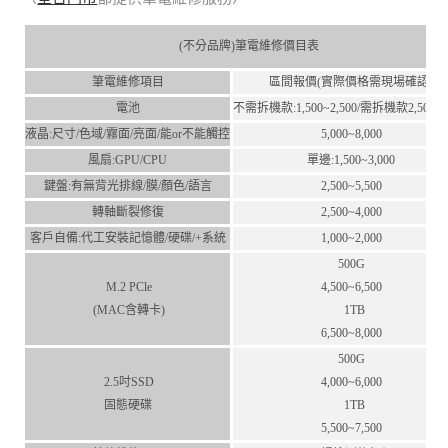
(不分品牌)筆電維修價目表
筆電維修項目
區間報價(實際價格需現場確認)
電池
不需拆機款:1,500~2,500/需拆機款2,500~4,
液晶:尺⼨/⾊域/霧⾯/亮⾯/能or不能觸控
5,000~8,000
風扇:GPU/CPU
單邊:1,500~3,000
鍵盤:有無背光排線/膜/顏⾊/語⾔
2,500~5,500
轉軸斷裂修復
2,500~4,000
客⼾⾃備:代⼯安裝記憶體/硬碟/+系統
1,000~2,000
500G
M.2 PCle
4,500~6,500
(MAC含轉卡)
1TB
6,500~8,000
500G
2.5吋SSD
4,000~6,000
固態硬碟
1TB
5,500~7,500