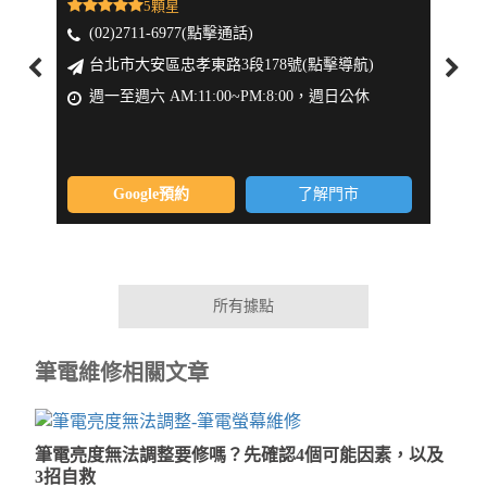
5顆星
(02)2711-6977(點擊通話)
(0
台北市大安區忠孝東路3段178號(點擊導航)
新
週一至週六 AM:11:00~PM:8:00，週日公休
週一
Google預約
了解門市
所有據點
筆電維修相關文章
筆電亮度無法調整要修嗎？先確認4個可能因素，以及
3招自救