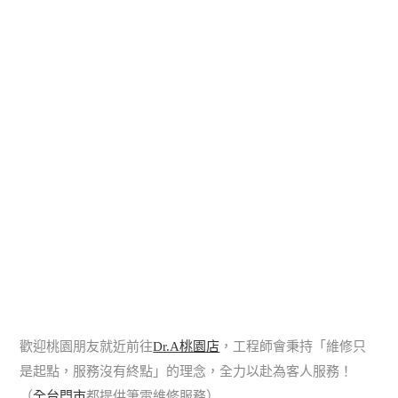
歡迎桃園朋友就近前往
Dr.A桃園店
，工程師會秉持「維修只
是起點，服務沒有終點」的理念，全力以赴為客人服務！
（
全台門市
都提供筆電維修服務）