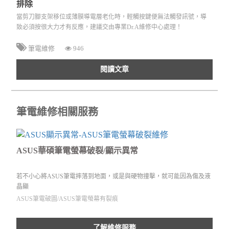
排除
當剪刀腳支架移位或薄膜導電層老化時，輕觸按鍵便無法觸發訊號，導
致必須按很大力才有反應，建議交由專業Dr.A維修中心處理！
筆電維修
946
閱讀文章
筆電維修相關服務
ASUS華碩筆電螢幕破裂/顯示異常
若不小心將ASUS筆電摔落到地面，或是與硬物撞擊，就可能因為傷及液
晶顯
ASUS筆電破圖/ASUS筆電螢幕有裂痕
了解維修服務