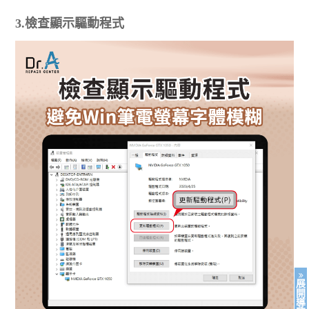
3.檢查顯示驅動程式
展
開
導