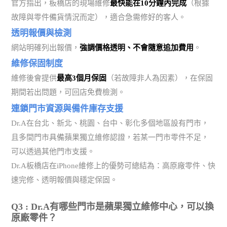
官方指出，板橋店的現場維修
最快能在10分鐘內完成
（根據
故障與零件備貨情況而定），適合急需修好的客人。
透明報價與檢測
網站明確列出報價，
強調價格透明、不會隨意追加費用
。
維修保固制度
維修後會提供
最高3個月保固
（若故障非人為因素），在保固
期間若出問題，可回店免費檢測。
連鎖門市資源與備件庫存支援
Dr.A在台北、新北、桃園、台中、彰化多個地區設有門市，
且多間門市具備蘋果獨立維修認證，若某一門市零件不足，
可以透過其他門市支援。
Dr.A板橋店在iPhone維修上的優勢可總結為：高原廠零件、快
速完修、透明報價與穩定保固。
Q3 : Dr.A有哪些門市是蘋果獨立維修中心，可以換
原廠零件？