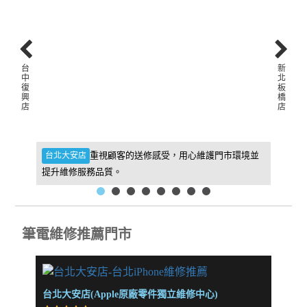
台
新
中
北
復
板
興
橋
店
店
件，維
重視顧客的送修感受，用心維護門市環境並
台北大安店
新北板
提升維修服務品質。
找到我
筆電維修推薦門市
台北大安店(Apple原廠零件獨立維修中心)
新北板