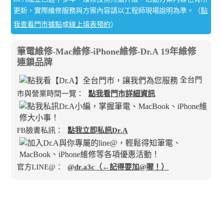
更新，實際維修服務與方案內容請以工程師現場說明為準。（
點
我查看門市據點
或
線上填表預約
）
筆電維修-Mac維修-iPhone維修-Dr.A 19年維修
連鎖品牌
全台門
市與營業時間一覽：
點我看門市詳細資訊
FB臉書私訊：
點我立即私訊Dr.A
官方LINE@：
@dr.a3c（←記得要加@喔！）