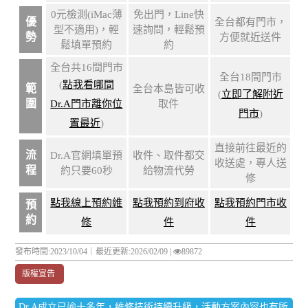
0元檢測(iMac薄
免出門，Line快
優
全台都有門市，
型不適用)，輕
速詢問，輕鬆預
勢
方便就近送件
鬆填單預約
約
全台共16間門市
全台18間門市
(
點我看哪間
範
全台本島皆可收
(
立即了解附近
圍
Dr.A門市離你位
取件
門市
)
置最近
)
直接前往最近的
流
Dr.A官網填單預
收件、取件都交
收送處，專人送
程
約只要60秒
給物流代勞
修
點我線上預約維
點我預約到府收
點我預約門市收
預
約
修
件
件
發布時間:2023/10/04｜
最近更新:2026/02/09
|
89872
版權宣告
Dr.A成立已逾十多年，維修技術持續升級，活動方案內容也有所