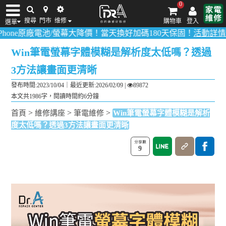
0
搜尋
門市
维修
購物車
登入
選單
原廠電池/螢幕大降價！當天換好加碼180天保固！
活動詳情請點我
！
多
iPhone維修/價格
筆電維修/價格
Android手機維修/價格
MacBook維修/價
Win筆電螢幕字體模糊是解析度太低嗎？透過
3方法讓畫面更清晰
發布時間:2023/10/04｜
最近更新:2026/02/09
|
89872
本文共1986字，閱讀時間約6分鐘
>
>
>
首頁
維修講座
筆電維修
Win筆電螢幕字體模糊是解析
度太低嗎？透過3方法讓畫面更清晰
9