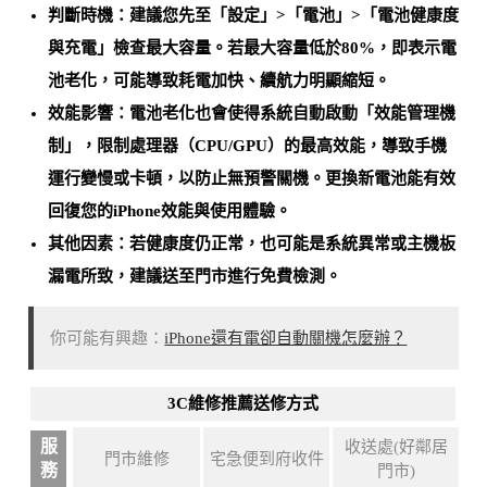
判斷時機：建議您先至「設定」>「電池」>「電池健康度
與充電」檢查最大容量。
若最大容量低於80%，即表示電
池老化
，可能導致耗電加快、續航力明顯縮短。
效能影響：電池老化也會使得系統自動啟動「效能管理機
制」，限制處理器（CPU/GPU）的最高效能，導致手機
運行變慢或卡頓，以防止無預警關機。
更換新電池能有效
回復您的iPhone效能與使用體驗
。
其他因素：若健康度仍正常，也可能是
系統異常或主機板
漏電所致
，建議送至門市進行免費檢測。
你可能有興趣：
iPhone還有電卻自動關機怎麼辦？
3C維修推薦送修方式
服
收送處(好鄰居
門市維修
宅急便到府收件
務
門市)