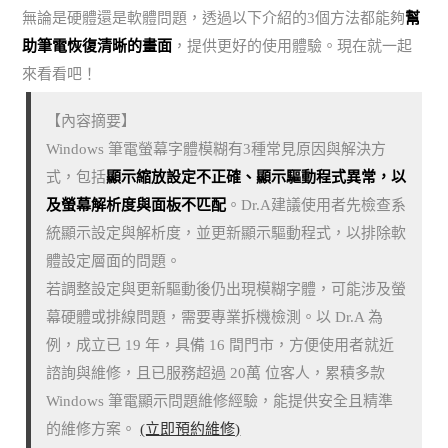
無論是硬體還是軟體問題，透過以下介紹的3個方法都能夠
幫
助筆電恢復清晰的畫面
，提供更好的使用體驗。現在就一起
來看看吧！
【內容摘要】
Windows 筆電螢幕字體模糊有3種常見原因與解決方
式，包括
顯示縮放設定不正確、顯示驅動程式異常，以
及螢幕解析度與面板不匹配
。Dr.A建議使用者先檢查系
統顯示設定與解析度，並更新顯示驅動程式，以排除軟
體設定層面的問題。
若調整設定與更新驅動後仍出現模糊字體，可能涉及螢
幕硬體或排線問題，需要專業拆機檢測。以 Dr.A 為
例，成立已 19 年，具備 16 間門市，方便使用者就近
諮詢與維修，且已服務超過 20萬 位客人，累積多款
Windows 筆電顯示問題維修經驗，能提供安全且精準
的維修方案。
(立即預約維修)