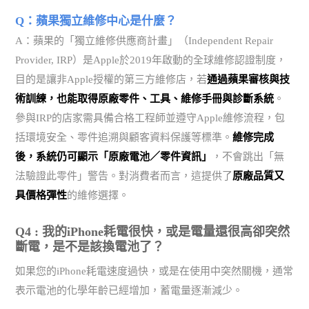
Q：蘋果獨立維修中心是什麼？
A：蘋果的「獨立維修供應商計畫」（Independent Repair
Provider, IRP）是Apple於2019年啟動的全球維修認證制度，
目的是讓非Apple授權的第三方維修店，若
通過蘋果審核與技
術訓練，也能取得原廠零件、工具、維修手冊與診斷系統
。
參與IRP的店家需具備合格工程師並遵守Apple維修流程，包
括環境安全、零件追溯與顧客資料保護等標準。
維修完成
後，系統仍可顯示「原廠電池／零件資訊」
，不會跳出「無
法驗證此零件」警告。對消費者而言，這提供了
原廠品質又
具價格彈性
的維修選擇。
Q4 : 我的iPhone耗電很快，或是電量還很高卻突然
斷電，是不是該換電池了？
如果您的iPhone耗電速度過快，或是在使用中突然關機，通常
表示電池的化學年齡已經增加，蓄電量逐漸減少。