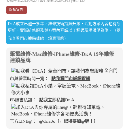
發布時間:2023/07/25｜
最近更新:2026/05/13
|
14135
版權宣告
Dr.A成立已逾十多年，維修技術持續升級，活動方案內容也有所
更新，實際維修服務與方案內容請以工程師現場說明為準。（
點
我查看門市據點
或
線上填表預約
）
筆電維修-Mac維修-iPhone維修-Dr.A 19年維修
連鎖品牌
全台門
市與營業時間一覽：
點我看門市詳細資訊
FB臉書私訊：
點我立即私訊Dr.A
官方LINE@：
@dr.a3c（←記得要加@喔！）