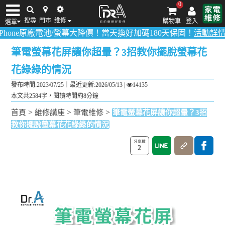
0
搜尋
門市
维修
購物車
登入
選單
廠電池/螢幕大降價！當天換好加碼180天保固！
活動詳情請點我
！
多數
iPhone維修/價格
筆電維修/價格
Android手機維修/價格
MacBook維修/價
筆電螢幕花屏讓你超暈？3招教你擺脫螢幕花
花綠綠的情況
發布時間:2023/07/25｜
最近更新:2026/05/13
|
14135
本文共2584字，閱讀時間約8分鐘
>
>
>
首頁
維修講座
筆電維修
筆電螢幕花屏讓你超暈？3招
教你擺脫螢幕花花綠綠的情況
2