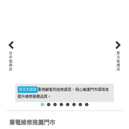
台
新
中
北
復
板
興
橋
店
店
件，維
重視顧客的送修感受，用心維護門市環境並
台北大安店
新北板
提升維修服務品質。
找到我
筆電維修推薦門市