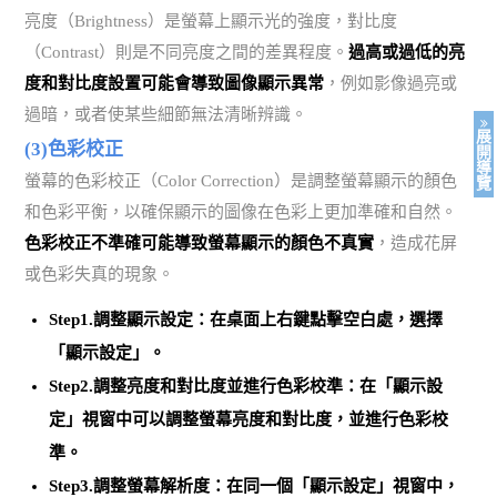
亮度（Brightness）是螢幕上顯示光的強度，對比度
（Contrast）則是不同亮度之間的差異程度。
過高或過低的亮
度和對比度設置可能會導致圖像顯示異常
，例如影像過亮或
過暗，或者使某些細節無法清晰辨識。
展
(3)色彩校正
開
導
螢幕的色彩校正（Color Correction）是調整螢幕顯示的顏色
覽
和色彩平衡，以確保顯示的圖像在色彩上更加準確和自然。
色彩校正不準確可能導致螢幕顯示的顏色不真實
，造成花屏
或色彩失真的現象。
Step1.調整顯示設定：在桌面上右鍵點擊空白處，選擇
「顯示設定」。
Step2.調整亮度和對比度並進行色彩校準：在「顯示設
定」視窗中可以調整螢幕亮度和對比度，並進行色彩校
準。
Step3.調整螢幕解析度：在同一個「顯示設定」視窗中，