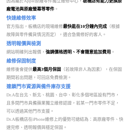
因為屬於Apple原廠零件獨立維修中心，
板橋店有能力更換原
廠電池與原廠螢幕等零件
。
快速維修效率
官方指出，板橋店的現場維修
最快能在10分鐘內完成
（根據
故障與零件備貨情況而定），適合急需修好的客人。
透明報價與檢測
網站明確列出報價，
強調價格透明、不會隨意追加費用
。
維修保固制度
維修後會提供
最高3個月保固
（若故障非人為因素），在保固
期間若出問題，可回店免費檢測。
連鎖門市資源與備件庫存支援
Dr.A在台北、新北、桃園、台中、彰化多個地區設有門市，
且多間門市具備蘋果獨立維修認證，若某一門市零件不足，
可以透過其他門市支援。
Dr.A板橋店在iPhone維修上的優勢可總結為：高原廠零件、快
速完修、透明報價與穩定保固。