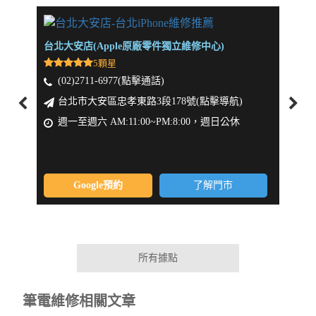
台北大安店(Apple原廠零件獨立維修中心)
新北板
5顆星
(02)2711-6977(點擊通話)
(0
台北市大安區忠孝東路3段178號(點擊導航)
新
週一至週六 AM:11:00~PM:8:00，週日公休
週一
Google預約
了解門市
所有據點
筆電維修相關文章