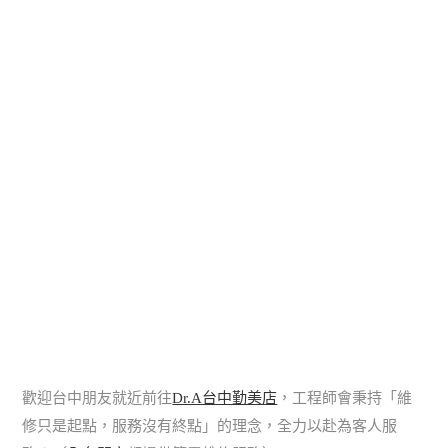
歡迎台中朋友就近前往
Dr.A台中勤美店
，工程師會秉持「維
修只是起點，服務沒有終點」的理念，全力以赴為客人服