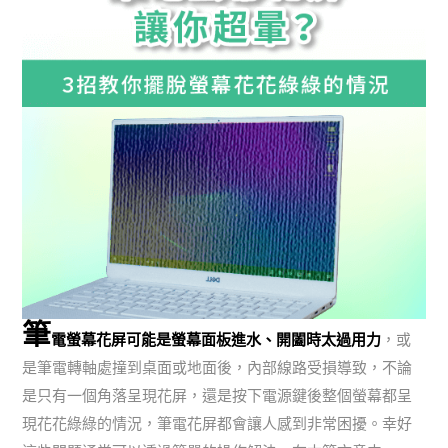
筆
電螢幕花屏可能是螢幕面板進水、開闔時太過用力
，或
是筆電轉軸處撞到桌面或地面後，內部線路受損導致，不論
是只有一個角落呈現花屏，還是按下電源鍵後整個螢幕都呈
現花花綠綠的情況，筆電花屏都會讓人感到非常困擾。幸好