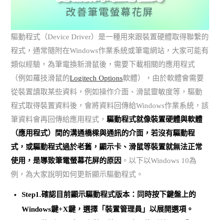
驅動程式（Device Driver）是一種用來跟裝置硬體取得聯繫的
程式，通常隨附在Windows作業系統或筆電網站，大家可能有
類似經驗，為筆電換新滑鼠後，需要下載相關的應用程式
（例如羅技滑鼠的
Logitech Options
軟體），由於軟體會需要
從裝置讀取某些資料，例如操作介面、滑鼠靈敏度等，驅動
程式取得裝置資料後，會將資料回傳給Windows作業系統，該
筆資料會再回傳給應用程式，
驅動程式就像裝置硬體與軟體
（應用程式）間的溝通橋樑與通訊的介面，若沒有驅動程
式，或驅動程式過於老舊，顯示卡、滑鼠等裝置就無法正常
使用，是導致筆電螢幕花屏的原因
。以下以Windows 10為
例，為大家說明如何更新顯示驅動程式。
Step1.確認目前顯示驅動程式版本：同時按下鍵盤上的
Windows鍵+X鍵
，選擇「裝置管理員」以展開選項。