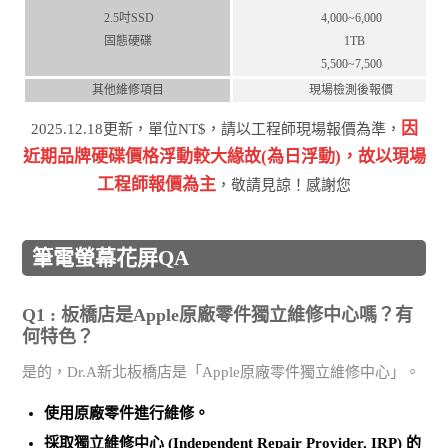
2.5吋SSD
4,000~6,000
固態硬碟
1TB
5,500~7,500
其他維修項目
現場檢測後報價
因
2025.12.18更新，單位NT$，請以工程師現場報價為準，
近期品牌硬碟價格浮動較⼤緣故(為⽇浮動)，故以現場
⼯程師報價為主
，敬請⾒諒！感謝您
筆電螢幕花屏QA
Q1 : 板橋店是Apple原廠零件獨立維修中心嗎？有
何特色？
是的，Dr.A新北板橋店是「Apple原廠零件獨立維修中心」。
使用
原廠零件
進行維修。
採取
獨立維修中心 (Independent Repair Provider, IRP)
的