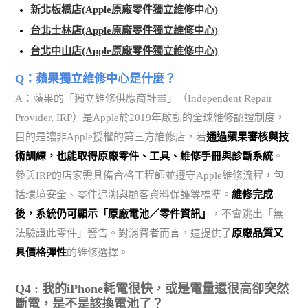
新北板橋店(Apple原廠零件獨立維修中心)
台北士林店(Apple原廠零件獨立維修中心)
台北中山店(Apple原廠零件獨立維修中心)
Q：蘋果獨立維修中心是什麼？
A：蘋果的「獨立維修供應商計畫」（Independent Repair
Provider, IRP）是Apple於2019年啟動的全球維修認證制度，
目的是讓非Apple授權的第三方維修店，若
通過蘋果審核與技
術訓練，也能取得原廠零件、工具、維修手冊與診斷系統
。
參與IRP的店家需具備合格工程師並遵守Apple維修流程，包
括環境安全、零件追溯與顧客資料保護等標準。
維修完成
後，系統仍可顯示「原廠電池／零件資訊」
，不會跳出「無
法驗證此零件」警告。對消費者而言，這提供了
原廠品質又
具價格彈性
的維修選擇。
Q4 : 我的iPhone耗電很快，或是電量還很高卻突然
斷電，是不是該換電池了？