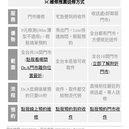
3C維修推薦送修方式
服
收送處(好鄰居
門市維修
宅急便到府收件
務
門市)
0元檢測(iMac薄
免出門，Line快
優
全台都有門市，
型不適用)，輕
速詢問，輕鬆預
勢
方便就近送件
鬆填單預約
約
全台共16間門市
全台18間門市
(
點我看哪間
範
全台本島皆可收
(
立即了解附近
圍
Dr.A門市離你位
取件
門市
)
置最近
)
直接前往最近的
流
Dr.A官網填單預
收件、取件都交
收送處，專人送
程
約只要60秒
給物流代勞
修
點我線上預約維
點我預約到府收
點我預約門市收
預
約
修
件
件