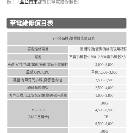
務！（
全台門市
都提供筆電維修服務）
筆電維修價目表
(不分品牌)筆電維修價目表
筆電維修項目
區間報價(實際價格需現場確認)
電池
不需拆機款:1,500~2,500/需拆機款2,500~4,
液晶:尺⼨/⾊域/霧⾯/亮⾯/能or不能觸控
5,000~8,000
風扇:GPU/CPU
單邊:1,500~3,000
鍵盤:有無背光排線/膜/顏⾊/語⾔
2,500~5,500
轉軸斷裂修復
2,500~4,000
客⼾⾃備:代⼯安裝記憶體/硬碟/+系統
1,000~2,000
500G
M.2 PCle
4,500~6,500
(MAC含轉卡)
1TB
6,500~8,000
500G