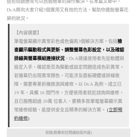
這些問題通常可以透過簡單的操作解決。在本篇文章中，
Dr.A將向大家介紹3個實用又有效的方法，幫助你擺脫螢幕花
屏的狀況。
【內容摘要】
筆電螢幕顯示異常彩色或色偏有3個解決方案，包括
檢
查顯示驅動程式與更新、調整螢幕色彩設定，以及確認
排線與螢幕模組連接狀況
。Dr.A建議使用者先從軟體與
設定入手，確認是否為驅動或設定問題造成色彩異常。
若螢幕仍出現異常顏色，可能涉及面板硬體或排線故
障，需要專業拆機檢測與維修。以 Dr.A 為例，成立已
19 年，具備 16 間門市，方便使用者就近諮詢與維修，
且已服務超過 20萬 位客人，累積多款筆電螢幕顯示異
常維修經驗，能提供安全且精準的解決方案。
(立即預
約維修)
目錄(點擊前往閱讀該段內容)