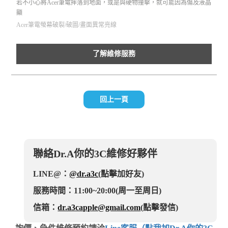
若不小心將Acer筆電摔落到地面，或是與硬物撞擊，就可能因為傷及液晶
顯
Acer筆電螢幕破裂/破圖/畫面異常亮線
了解維修服務
回上一頁
聯絡Dr.A你的3C維修好夥伴
LINE@：
@dr.a3c
(點擊加好友)
服務時間：11:00~20:00(周一至周日)
信箱：
dr.a3capple@gmail.com
(點擊發信)