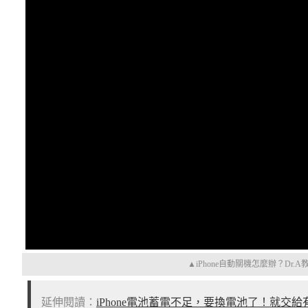
▲iPhone自動關機怎麼辦？Dr
延伸閱讀：
iPhone電池蓄電不足，要換電池了！就交給有