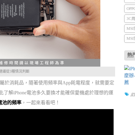
OP
3C
MS
MS
熱
？建議從3種情況判斷
電池屬於消耗品，隨著使用頻率與App耗電程度，就需要定
此了解iPhone電池多久要換才能確保愛機處於理想的運
iP
換電池的頻率
，一起來看看吧！