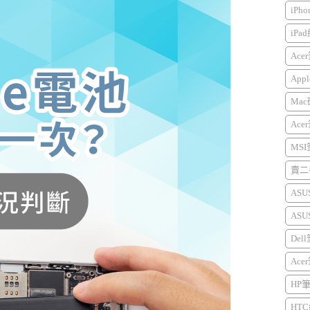
iPh
iPa
Ace
Appl
Mac
Ace
MS
賣二手
AS
AS
Del
Ace
HP
HTC