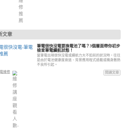
新文章
筆電很快沒電要換電池了嗎？3個層面帶你初步
檢查筆電續航狀態！
當筆電出現很快沒電或續航力大不如前的狀況時，往往
是由於電池健康度衰退、背景應用程式過載或機身散熱
不良所引起。
電維修
閱讀文章