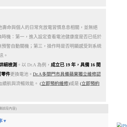
。電池壽命與個人的日常充放電習慣息息相關，並無絕
換時機：第一，進入設定查看電池健康度是否已低於
會無預警自動關機；第三，操作時是否明顯感受到系統
訊。
詳細檢測
。以 Dr.A 為例，
成立已 19 年，具備 16 間
質零件
更換電池。
Dr.A多間門市具備蘋果獨立維修認
滿血續航與流暢效能。
(立即預約維修)
或是
(立即預約
讀該段內容)
率▼