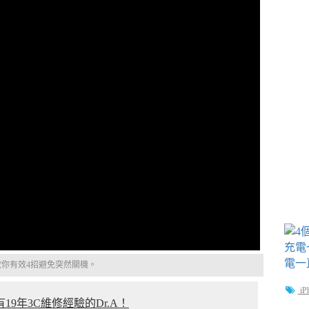
.A教你有效4招避免突然關機。
iP
19年3C維修經驗的Dr.A！