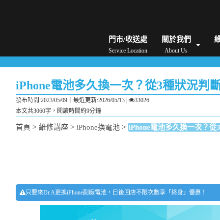
iPhone維修/價格
筆電維修/價格
Android手機維修/價格
MacBook維修/價
門市/收送處
關於我們
Service Location
About Us
iPhone電池多久換一次？從3種狀況判斷
發布時間:2023/05/09｜
最近更新:2026/05/13
|
33026
本文共3060字，閱讀時間約9分鐘
>
>
>
首頁
維修講座
iPhone換電池
iPhone電池多久換一次？從
只要來Dr.A更換iPhone副廠電池，日後回店不限次數享「終身」優惠！