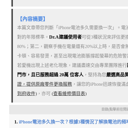
【內容摘要】
本篇文章帶您判斷「iPhone電池多久需要換一次」
對的年限標準。
Dr.A建議使用者
可從3種狀況來評估更
80%；第二，觀察手機在電量還有20%以上時，是否
卡頓、容易發燙，甚至出現電池膨脹撐起螢幕的危險警
若愛機出現上述老化現象，建議盡速交由專業團隊進行
門市，且已服務超過 20萬 位客人
，堅持為您
嚴選高品
證，提供原廠零件更換服務
，讓您的iPhone迅速恢復
到府收件)
，亦可
(查看維修價目表)
目錄(點擊前往閱
iPhone電池多久換一次？根據3種情況了解換電池的頻