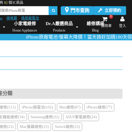
有
62
個3C商品
門市查詢
立即預約
0
ne
換螢幕
換原廠電池
Dyson維修/價格
Mac Mini維修/價格
iMac維修/價格
Xbox維修/價格
伊萊
小家電維修
Dr.A嚴選商品
維修講座
購物車
登入
Home Appliances
Products
Blog
iPhone原廠電池/螢幕大降價！當天換好加碼180天保固！
活動
座分類
修(111)
iPhone換電池(102)
Mac維修(87)
iPhone維修(77)
主機板維修(34)
Samsung維修(32)
ASUS筆電維修(24)
修(23)
Mac螢幕維修(23)
Switch維修(23)