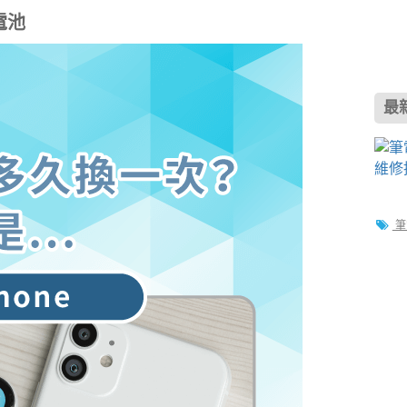
電池
最
筆