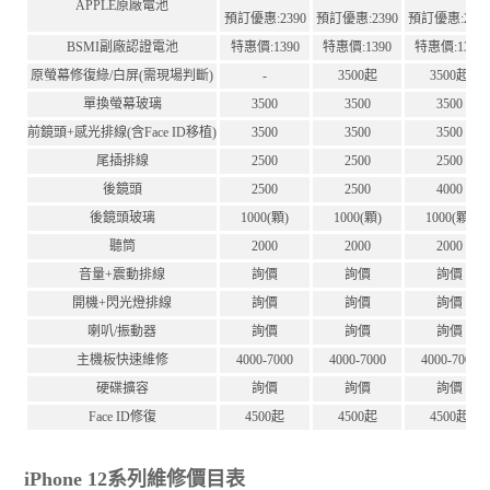
APPLE原廠電池
預訂優惠:2390
預訂優惠:2390
預訂優惠:239
BSMI副廠認證電池
特惠價:1390
特惠價:1390
特惠價:1390
原螢幕修復綠/白屏(需現場判斷)
-
3500起
3500起
單換螢幕玻璃
3500
3500
3500
前鏡頭+感光排線(含Face ID移植)
3500
3500
3500
尾插排線
2500
2500
2500
後鏡頭
2500
2500
4000
後鏡頭玻璃
1000(顆)
1000(顆)
1000(顆)
聽筒
2000
2000
2000
音量+震動排線
詢價
詢價
詢價
開機+閃光燈排線
詢價
詢價
詢價
喇叭/振動器
詢價
詢價
詢價
主機板快速維修
4000-7000
4000-7000
4000-7000
硬碟擴容
詢價
詢價
詢價
Face ID修復
4500起
4500起
4500起
iPhone 12系列維修價目表