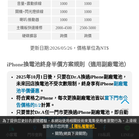
音量+震動排線
1000
1000
開機+閃光燈排線
1000
1000
喇叭/振動器
1000
1000
主機板快速維修
2000-4500
2500-5000
硬碟擴容
詢價
詢價
更新日期:2026/05/26，價格單位為NT$
iPhone換電池終身半價方案規則（適用副廠電池）
2025年10月1日後，只要在Dr.A換過iPhone副廠電池，
未來回店換電池不受次數限制，終身享有iPhone
副廠電
池半價優惠
。
符合資格之iPhone，每次更換副廠電池皆以
當下門市公
告價格的1/2
計算。
TOP
只要曾於Dr.A任一門市更換過iPhone副廠電池，即自動
取得資格，
無需另外申請
。
為了提供您更好的瀏覽體驗，本網站使用相關技術來蒐集使用者瀏覽行為，上滑視
優惠資格以iPhone的IMEI碼為唯一依據，即使日後裝置
窗即表示您同意
【 隱私權聲明】
持有者非當初登記的本人，只要iPhone的IMEI碼與本公
× 關閉(網頁下滑關閉)
小家電
門市查詢
立即預約
FB私訊
LINE@