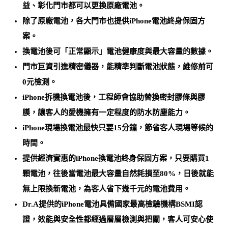
益、彰化門市都可以更換原廠電池
。
除了原廠電池，各大門市也提供
iPhone電池終身保固方
案
。
換電池後可
「正常顯示」電池健康度與最大容量的數據
。
門市巨資引進精密儀器，能
精準判斷電池狀態，維修前可
0元檢測
。
iPhone拆機換電池後，工程師會協助
替換密封膠條與膠
膜
，讓客人的愛機擁有一定程度的防水防塵能力。
iPhone
現場換電池最快只要15分鐘
，節省客人現場等候的
時間。
提供經濟實惠的
iPhone換電池終身保固方案
，只要購買1
顆電池，往後當電池最大容量自然耗損至80%，日後就能
無上限換新電池，為客人省下幾千元的電池費用
。
Dr.A提供的iPhone電池
具備國家最高檢驗機構BSMI認
證
，效能與安全性都經過層層檢測與把關，客人可安心使