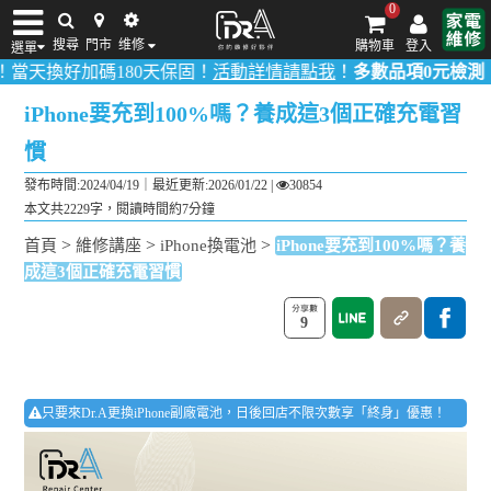
0
搜尋
門市
维修
購物車
登入
選單
碼180天保固！
活動詳情請點我
！
多數品項0元檢測（不適用薄型
iPhone維修/價格
筆電維修/價格
Android手機維修/價格
MacBook維修/價
iPhone要充到100%嗎？養成這3個正確充電習
慣
發布時間:2024/04/19｜
最近更新:2026/01/22
|
30854
本文共2229字，閱讀時間約7分鐘
>
>
>
首頁
維修講座
iPhone換電池
iPhone要充到100%嗎？養
成這3個正確充電習慣
9
只要來Dr.A更換iPhone副廠電池，日後回店不限次數享「終身」優惠！