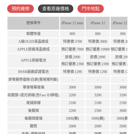
預約維修
查看原廠價格
門市地點
替換零件
iPhone 12 mini
iPhone 12
iPhone 12 Pro
韌體恢復
800
800
800
A級OLED液晶總成
特惠價:3700
特惠價:3800
特惠價:3800
APPLE原廠液晶總成
預訂優惠:7900
預訂優惠:10900
預訂優惠:1090
原價:2990
原價:2990
原價:2990
APPLE原廠電池
預訂優惠:2390
預訂優惠:2390
預訂優惠:239
BSMI副廠認證電池
特惠價:1290
特惠價:1290
特惠價:1290
原螢幕修復綠/白屏(需現場判斷)
-
-
-
單換螢幕玻璃
3000
3000
3000
前鏡頭+感光排線(含Face ID移植)
3200
3200
3200
尾插排線
2100
2100
2100
後鏡頭
2200
2500
3600
後鏡頭玻璃
1000(顆)
1000(顆)
1000(顆)
聽筒
2000
2000
2000
音量+震動排線
詢價
詢價
詢價