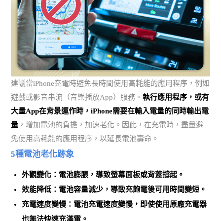
建議當iPhone充電時避免長時間使用高耗能的應用程序，例如
遊戲或影音串流（音樂播放App）服務。
執行應用程序，或有
大量App在背景運作時，iPhone需要在輸入電量的同時輸出電
量
，增加電池的負擔，加速老化。因此，在充電時，盡量避
免使用高耗能的應用程序，以延長電池壽命。
5種電池老化跡象
外觀變化：
電池膨脹
，導致螢幕面板或背蓋撐起。
效能降低：電池容量減少，導致
充飽電後可用時間變短
。
充電速度變慢：電池充電速度變慢，
即使使用原廠充電器
也無法快速充滿電
。