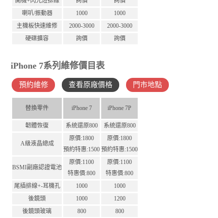
開機+閃光燈排線
詢價
詢價
喇叭/振動器
1000
1000
主機板快速維修
2000-3000
2000-3000
硬碟擴容
詢價
詢價
iPhone 7系列維修價目表
預約維修
查看原廠價格
門市地點
替換零件
iPhone 7
iPhone 7P
韌體恢復
系統還原800
系統還原800
原價:1800
原價:1800
A級液晶總成
預約特惠:1500
預約特惠:1500
原價:1100
原價:1100
BSMI副廠認證電池
特惠價:800
特惠價:800
尾插排線+-耳機孔
1000
1000
後鏡頭
1000
1200
後鏡頭玻璃
800
800