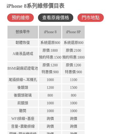
iPhone 8系列維修價目表
預約維修
查看原廠價格
門市地點
替換零件
iPhone 8
iPhone 8P
韌體恢復
系統還原800
系統還原800
原價:1800
原價:2100
A級液晶總成
預約特惠:1500
預約特惠:1800
原價:1200
原價:1200
BSMI副廠認證電池
特惠價:900
特惠價:900
尾插排線+-耳機孔
1000
1100
後鏡頭
1200
1500
後鏡頭玻璃
800
800
前鏡頭
1000
1000
聽筒
1000
1000
WFI排線+基座
詢價
詢價
音量+震動排線
詢價
詢價