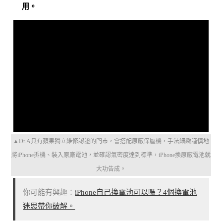
用。
▲Dr.A具有蘋果獨立維修認證的門市，會搭配原廠保壓機，手法細緻謹慎地
將iPhone拆機、裝入原廠電池，並確認氣密度達到標準，iPhone換原廠電池就
大功告成。
你可能有興趣：
iPhone自己換電池可以嗎？4個換電池
迷思帶你破解。