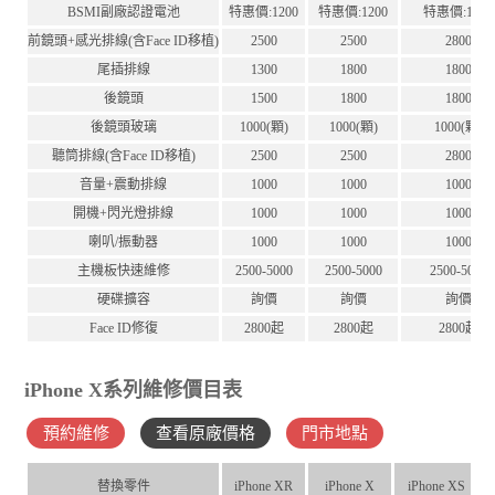
BSMI副廠認證電池
特惠價:1200
特惠價:1200
特惠價:1200
前鏡頭+感光排線(含Face ID移植)
2500
2500
2800
尾插排線
1300
1800
1800
後鏡頭
1500
1800
1800
後鏡頭玻璃
1000(顆)
1000(顆)
1000(顆)
聽筒排線(含Face ID移植)
2500
2500
2800
音量+震動排線
1000
1000
1000
開機+閃光燈排線
1000
1000
1000
喇叭/振動器
1000
1000
1000
主機板快速維修
2500-5000
2500-5000
2500-5000
硬碟擴容
詢價
詢價
詢價
Face ID修復
2800起
2800起
2800起
iPhone X系列維修價目表
預約維修
查看原廠價格
門市地點
替換零件
iPhone XR
iPhone X
iPhone XS
i