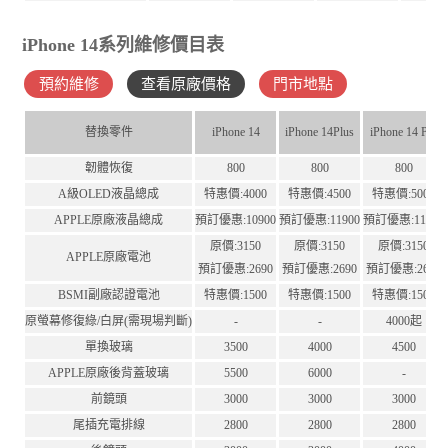
iPhone 14系列維修價目表
預約維修
查看原廠價格
門市地點
替換零件
iPhone 14
iPhone 14Plus
iPhone 14 Pro
韌體恢復
800
800
800
A級OLED液晶總成
特惠價:4000
特惠價:4500
特惠價:5000
APPLE原廠液晶總成
預訂優惠:10900
預訂優惠:11900
預訂優惠:11900
原價:3150
原價:3150
原價:3150
APPLE原廠電池
預訂優惠:2690
預訂優惠:2690
預訂優惠:2690
BSMI副廠認證電池
特惠價:1500
特惠價:1500
特惠價:1500
原螢幕修復綠/白屏(需現場判斷)
-
-
4000起
單換玻璃
3500
4000
4500
APPLE原廠後背蓋玻璃
5500
6000
-
前鏡頭
3000
3000
3000
尾插充電排線
2800
2800
2800