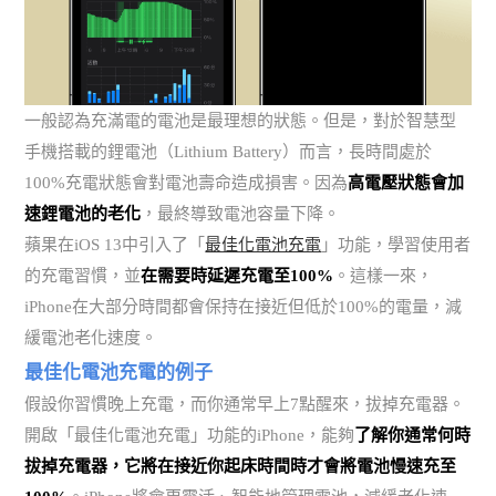
一般認為充滿電的電池是最理想的狀態。但是，對於智慧型
手機搭載的鋰電池（Lithium Battery）而言，長時間處於
100%充電狀態會對電池壽命造成損害。因為
高電壓狀態會加
速鋰電池的老化
，最終導致電池容量下降。
蘋果在iOS 13中引入了「
最佳化電池充電
」功能，學習使用者
的充電習慣，並
在需要時延遲充電至100%
。這樣一來，
iPhone在大部分時間都會保持在接近但低於100%的電量，減
緩電池老化速度。
最佳化電池充電的例子
假設你習慣晚上充電，而你通常早上7點醒來，拔掉充電器。
開啟「最佳化電池充電」功能的iPhone，能夠
了解你通常何時
拔掉充電器，它將在接近你起床時間時才會將電池慢速充至