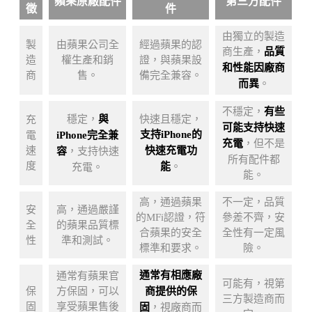
蘋果原廠配件
第三方配件
徵
件
由獨立的製造
製
由蘋果公司全
經過蘋果的認
商生產，
品質
造
權生產和銷
證，與蘋果設
和性能因廠商
商
售。
備完全兼容。
而異
。
不穩定，
有些
穩定，
與
快速且穩定，
充
可能支持快速
支持iPhone的
電
iPhone完全兼
充電
，但不是
速
快速充電功
容
，支持快速
所有配件都
度
能
。
充電。
能。
高，通過蘋果
不一定，品質
安
高，通過嚴謹
的MFi認證，符
參差不齊，安
全
的蘋果品質標
合蘋果的安全
全性有一定風
性
準和測試。
標準和要求。
險。
通常有相應廠
通常有蘋果官
可能有，視第
保
方保固，可以
商提供的保
三方製造商而
固
享受蘋果售後
固
，視廠商而