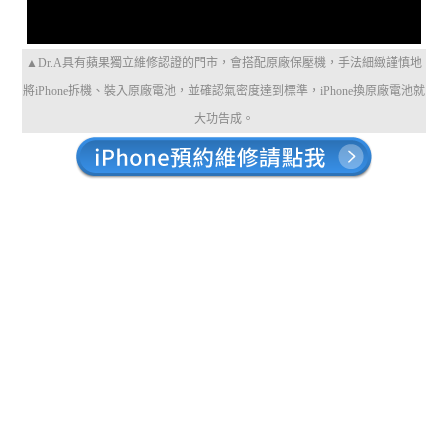
▲Dr.A具有蘋果獨立維修認證的門市，會搭配原廠保壓機，手法細緻謹慎地
將iPhone拆機、裝入原廠電池，並確認氣密度達到標準，iPhone換原廠電池就
大功告成。