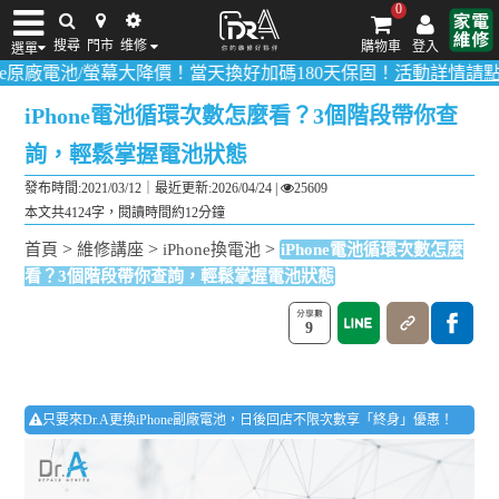
0
搜尋
門市
维修
購物車
登入
選單
/螢幕大降價！當天換好加碼180天保固！
活動詳情請點我
！
多數品項
iPhone維修/價格
筆電維修/價格
Android手機維修/價格
MacBook維修/價
iPhone電池循環次數怎麼看？3個階段帶你查
詢，輕鬆掌握電池狀態
發布時間:2021/03/12｜
最近更新:2026/04/24
|
25609
本文共4124字，閱讀時間約12分鐘
>
>
>
首頁
維修講座
iPhone換電池
iPhone電池循環次數怎麼
看？3個階段帶你查詢，輕鬆掌握電池狀態
9
只要來Dr.A更換iPhone副廠電池，日後回店不限次數享「終身」優惠！