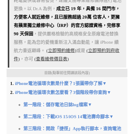
耗電變快或容易發燙，建議交由專業維修團隊進行電池
更換。以 Dr.A 為例，
成立已 19 年，具備 16 間門市，
方便客人就近維修，且已服務超過 20萬 位客人，更擁
有蘋果獨立維修中心（IRP）的官方認證資格，完修享
90 天保固
，提供嚴格檢驗的高規格安全原廠電池替換
服務，能為您的愛機重新注入滿血動能，讓 iPhone 續
航力重返巔峰。
(立即預約維修)
或是
(立即預約到府收
件)
，亦可
(查看維修價目表)
目錄(點擊前往閱讀該段內容)
iPhone電池循環次數是什麼？1張圖帶你了解▼
iPhone電池循環次數怎麼看？3個階段帶你查詢▼
第一階段：儲存電池日誌log檔案▼
第二階段：下載iOS 15/iOS 14電池壽命腳本▼
第三階段：開啟「捷徑」App執行腳本，查詢電池