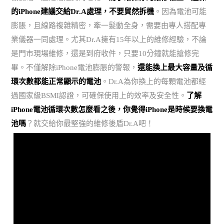
的iPhone建議交給Dr.A處理，不要貿然拆機
。因為電池可能
膨脹，且線路複雜精密，牽一髮動全身，需要由專人搭配專
業儀器一同處理。尤其Dr.A擁有15年以上的維修經驗，不論
是門市現場維修，還是到府收件，只要10分鐘就能搶修完
畢。不僅解除iPhone電池膨脹的警報，
還能換上最大容量及循
環次數都能正常顯示的電池
。Dr.A為你換上的每顆電池都經
過國家級BSMI認證，可確保使用上的效率及安全性。
了解
iPhone電池循環次數怎麼看之後，你覺得iPhone是時候要換電
池嗎
？就交給你最堅強的維修後盾Dr.A吧！