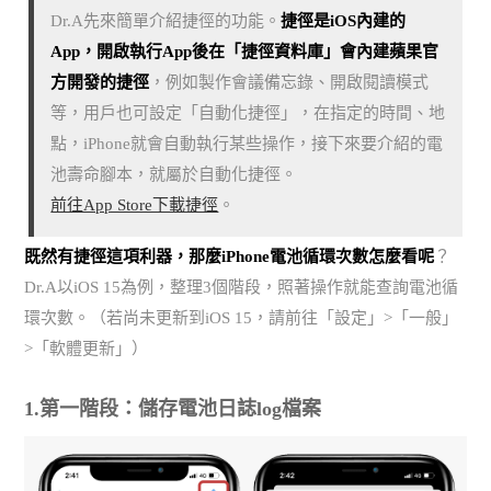
Dr.A先來簡單介紹捷徑的功能。
捷徑是iOS內建的
App，開啟執行App後在「捷徑資料庫」會內建蘋果官
方開發的捷徑
，例如製作會議備忘錄、開啟閱讀模式
等，用戶也可設定「自動化捷徑」，在指定的時間、地
點，iPhone就會自動執行某些操作，接下來要介紹的電
池壽命腳本，就屬於自動化捷徑。
前往App Store下載捷徑
。
既然有捷徑這項利器，那麼iPhone電池循環次數怎麼看呢
？
Dr.A以iOS 15為例，整理3個階段，照著操作就能查詢電池循
環次數。（若尚未更新到iOS 15，請前往「設定」>「一般」
>「軟體更新」）
1.第一階段：儲存電池日誌log檔案