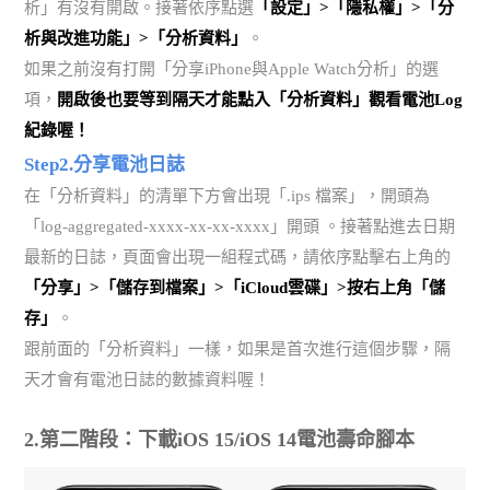
析」有沒有開啟。接著依序點選
「設定」>「隱私權」>「分
析與改進功能」>「分析資料」
。
如果之前沒有打開「分享iPhone與Apple Watch分析」的選
項，
開啟後也要等到隔天才能點入「分析資料」觀看電池Log
紀錄喔！
Step2.分享電池日誌
在「分析資料」的清單下方會出現「.ips 檔案」，開頭為
「log-aggregated-xxxx-xx-xx-xxxx」開頭 。接著點進去日期
最新的日誌，頁面會出現一組程式碼，請依序點擊右上角的
「分享」>「儲存到檔案」>「iCloud雲碟」>按右上角「儲
存」
。
跟前面的「分析資料」一樣，如果是首次進行這個步驟，隔
天才會有電池日誌的數據資料喔！
2.第二階段：下載iOS 15/iOS 14電池壽命腳本