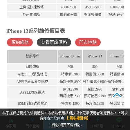
主機板快速維修
4500-7500
4500-7500
4500-7500
Face ID修復
檢測後報價
檢測後報價
檢測後報價
iPhone 13系列維修價目表
預約維修
查看原廠價格
門市地點
替換零件
iPhone 13 mini
iPhone 13
iPhone 13Pro
韌體恢復
800
800
800
A級OLED液晶總成
特惠價:5900
特惠價:3500
特惠價:4000
APPLE原廠液晶總成
預訂優惠:8900
預訂優惠:11900
預訂優惠:1190
原價:2990
原價:2990
原價:2990
APPLE原廠電池
預訂優惠:2390
預訂優惠:2390
預訂優惠:239
TOP
BSMI副廠認證電池
特惠價:1390
特惠價:1390
特惠價:1390
原螢幕修復綠/白屏(需現場判斷)
-
3500起
3500起
為了提供您更好的瀏覽體驗，本網站使用相關技術來蒐集使用者瀏覽行為，上滑視
窗即表示您同意
【 隱私權聲明】
單換螢幕玻璃
3500
3500
3500
× 關閉(網頁下滑關閉)
小家電
門市查詢
立即預約
FB私訊
LINE@
前鏡頭+感光排線(含Face ID移植)
3500
3500
3500