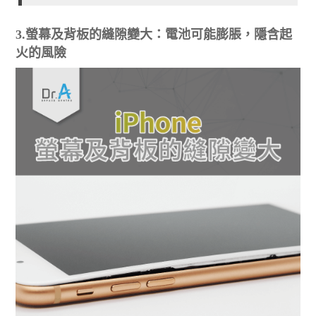
3.螢幕及背板的縫隙變大：電池可能膨脹，隱含起
火的風險