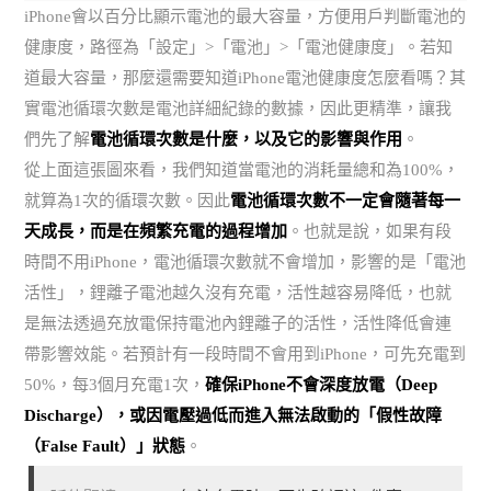
iPhone會以百分比顯示電池的最大容量，方便用戶判斷電池的
健康度，路徑為「設定」>「電池」>「電池健康度」。若知
道最大容量，那麼還需要知道iPhone電池健康度怎麼看嗎？其
實電池循環次數是電池詳細紀錄的數據，因此更精準，讓我
們先了解
電池循環次數是什麼，以及它的影響與作用
。
從上面這張圖來看，我們知道當電池的消耗量總和為100%，
就算為1次的循環次數。因此
電池循環次數不一定會隨著每一
天成長，而是在頻繁充電的過程增加
。也就是說，如果有段
時間不用iPhone，電池循環次數就不會增加，影響的是「電池
活性」，鋰離子電池越久沒有充電，活性越容易降低，也就
是無法透過充放電保持電池內鋰離子的活性，活性降低會連
帶影響效能。若預計有一段時間不會用到iPhone，可先充電到
50%，每3個月充電1次，
確保iPhone不會深度放電（Deep
Discharge），或因電壓過低而進入無法啟動的「假性故障
（False Fault）」狀態
。