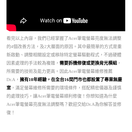
看完以上內容，我們已經掌握了Acer筆電螢幕亮度無法調整
的4個改善方法，及2大層面的原因。其中最簡單的方式是重
新啟動、調整相關設定或移除特定螢幕驅動程式，不過硬體
因素處理的手法較為複雜，
需要拆機修復或更換背光模組
，
所需要的技術及能力更高。因此Acer筆電螢幕維修推薦
Dr.A，
擁有10年經驗，在全台16間門市也都設置了專業無塵
室
，滿足螢幕維修所需要的環境條件，搭配精密儀器及謹慎
的處理技巧，讓Acer筆電螢幕順利修復！你想知道為什麼
Acer筆電螢幕亮度無法調整嗎？歡迎交給Dr.A為你解答並修
復！