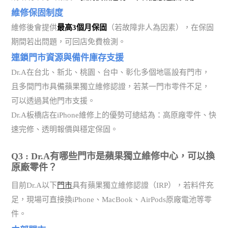
維修保固制度
維修後會提供
最高3個月保固
（若故障非人為因素），在保固
期間若出問題，可回店免費檢測。
連鎖門市資源與備件庫存支援
Dr.A在台北、新北、桃園、台中、彰化多個地區設有門市，
且多間門市具備蘋果獨立維修認證，若某一門市零件不足，
可以透過其他門市支援。
Dr.A板橋店在iPhone維修上的優勢可總結為：高原廠零件、快
速完修、透明報價與穩定保固。
Q3 : Dr.A有哪些門市是蘋果獨立維修中心，可以換
原廠零件？
目前Dr.A以下
門市
具有蘋果獨立維修認證（IRP），若料件充
足，現場可直接換iPhone、MacBook、AirPods原廠電池等零
件。