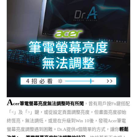
A
cer筆電螢幕亮度無法調整時有所聞
，曾有用戶按Fn鍵搭配
「<」及「>」鍵，或從設定頁面調整亮度，但畫面亮度卻始
終恆亮，無法調低，或是在升級到Win 10後，發現Acer筆電
螢幕亮度調整遇到困難。Dr.A提供4個簡單的方式，讓你
輕鬆