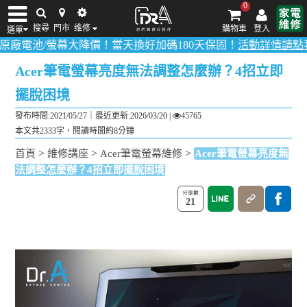
0
搜尋
門市
维修
購物車
登入
選單
/螢幕大降價！當天換好加碼180天保固！
活動詳情請點我
！
多數品項
iPhone維修/價格
筆電維修/價格
Android手機維修/價格
MacBook維修/價
Acer筆電螢幕亮度無法調整怎麼辦？4招立即
擺脫困境
發布時間:2021/05/27｜
最近更新:2026/03/20
|
45765
本文共2333字，閱讀時間約8分鐘
>
>
>
首頁
維修講座
Acer筆電螢幕維修
Acer筆電螢幕亮度無
法調整怎麼辦？4招立即擺脫困境
21