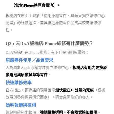
（包含iPhone換原廠電池）。
板橋店在市面上屬於「使用原廠零件、具蘋果獨立維修中心
認證」的維修選擇，兼具接近原廠零件品質與較高維修彈
性。
Q2 : 去Dr.A板橋店iPhone維修有什麼優勢？
Dr.A板橋店在iPhone維修上有下列幾項明顯優勢：
原廠零件使用／品質要求
因為屬於Apple原廠零件獨立維修中心，
板橋店有能力更換原
廠電池與原廠螢幕等零件
。
快速維修效率
官方指出，板橋店的現場維修
最快能在10分鐘內完成
（根據
故障與零件備貨情況而定），適合急需修好的客人。
透明報價與檢測
網站明確列出報價，
強調價格透明、不會隨意追加費用
。