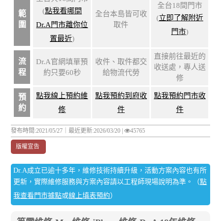
全台18間門市
(
點我看哪間
範
全台本島皆可收
(
立即了解附近
圍
Dr.A門市離你位
取件
門市
)
置最近
)
直接前往最近的
流
Dr.A官網填單預
收件、取件都交
收送處，專人送
程
約只要60秒
給物流代勞
修
點我線上預約維
點我預約到府收
點我預約門市收
預
約
修
件
件
發布時間:2021/05/27｜
最近更新:2026/03/20
|
45765
版權宣告
Dr.A成立已逾十多年，維修技術持續升級，活動方案內容也有所
更新，實際維修服務與方案內容請以工程師現場說明為準。（
點
我查看門市據點
或
線上填表預約
）