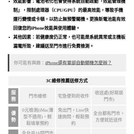
效能影響：電池老化也會使得系統自動啟動「效能管理機
制」，限制處理器（CPU/GPU）的最高效能，導致手機
運行變慢或卡頓，以防止無預警關機。
更換新電池能有效
回復您的iPhone效能與使用體驗
。
其他因素：若健康度仍正常，也可能是
系統異常或主機板
漏電所致
，建議送至門市進行免費檢測。
你可能有興趣：
iPhone還有電卻自動關機怎麼辦？
3C維修推薦送修方式
服
收送處(好鄰居
門市維修
宅急便到府收件
務
門市)
0元檢測(iMac薄
免出門，Line快
優
全台都有門市，
型不適用)，輕
速詢問，輕鬆預
勢
方便就近送件
鬆填單預約
約
全台共16間門市