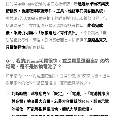
目的是讓非Apple授權的第三方維修店，若
通過蘋果審核與技
術訓練，也能取得原廠零件、工具、維修手冊與診斷系統
。
參與IRP的店家需具備合格工程師並遵守Apple維修流程，包
括環境安全、零件追溯與顧客資料保護等標準。
維修完成
後，系統仍可顯示「原廠電池／零件資訊」
，不會跳出「無
法驗證此零件」警告。對消費者而言，這提供了
原廠品質又
具價格彈性
的維修選擇。
Q4 : 我的iPhone耗電很快，或是電量還很高卻突然
斷電，是不是該換電池了？
如果您的iPhone耗電速度過快，或是在使用中突然關機，通常
表示電池的化學年齡已經增加，蓄電量逐漸減少。
判斷時機：建議您先至「設定」>「電池」>「電池健康度
與充電」檢查最大容量。
若最大容量低於80%，即表示電
池老化
，可能導致耗電加快、續航力明顯縮短。