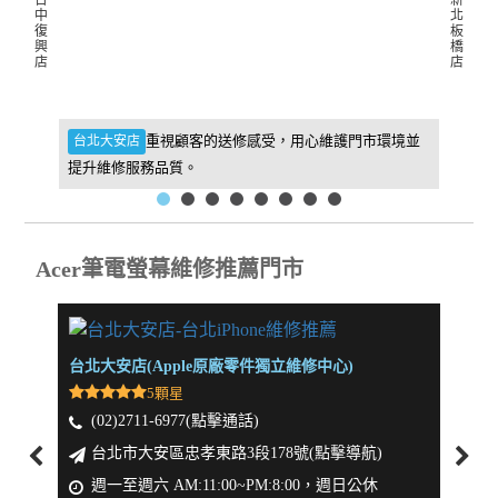
台
新
中
北
復
板
興
橋
店
店
件，維
重視顧客的送修感受，用心維護門市環境並
台北大安店
新北板
提升維修服務品質。
找到我
Acer筆電螢幕維修推薦門市
台北大安店(Apple原廠零件獨立維修中心)
新北板
5顆星
(02)2711-6977(點擊通話)
(0
台北市大安區忠孝東路3段178號(點擊導航)
新
週一至週六 AM:11:00~PM:8:00，週日公休
週一