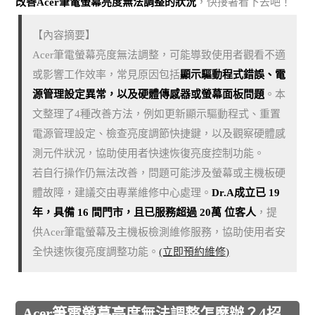
改善Acer筆電螢幕亮度無法調整的狀況
，快接著看下去吧！
【內容摘要】
Acer筆電螢幕亮度無法調整，可能導致使用者觀看不適
或影響工作效率，常見原因包括
顯示驅動程式錯誤、電
源管理設定異常，以及硬體傳感器或螢幕面板問題
。本
文整理了4種改善方法，例如更新顯示驅動程式、重置
電源管理設定、檢查亮度調節快捷鍵，以及觀察硬體感
測元件狀況，協助使用者快速恢復亮度控制功能。
若自行操作仍無法改善，問題可能涉及螢幕或主機板硬
體故障，建議交由專業維修中心處理。
Dr.A成立已 19
年，具備 16 間門市，且已服務超過 20萬 位客人
，提
供Acer筆電螢幕及主機板檢測維修服務，協助使用者安
全快速恢復亮度調整功能。
(立即預約維修)
Acer筆電螢幕亮度無法調整怎麼辦？4招