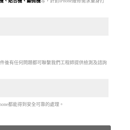
機、貼合機、顯微機
等，針對iPhone維修需求量身打
ne取件後有任何問題都可聯繫我們工程師提供檢測及諮詢
hone都能得到安全可靠的處理。