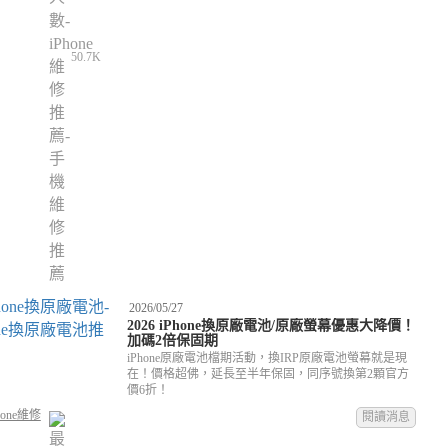
50.7K
2026/05/27
2026 iPhone換原廠電池/原廠螢幕優惠大降價！
加碼2倍保固期
iPhone原廠電池檔期活動，換IRP原廠電池螢幕就是現
在！價格超佛，延長至半年保固，同序號換第2顆官方
價6折！
hone維修
閱讀消息