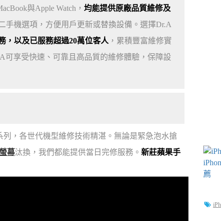
cBook與Apple Watch，
均能提供原廠品質維修及
手機選項，方便用戶更新或替換設備。選擇Dr.A
服務，以及已服務超過20萬位客人
，累積豐富維修實
Dr.A可享受快速、可靠且高品質的維修體驗，保障設
one 16系列，各世代機型維修技術精湛。無論是緊急泡水搶
換螢幕
汰換，我們都能提供當日完修服務。
新莊蘋果手
iP