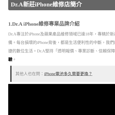
Dr.A新莊iPhone維修店簡介
1.Dr.A iPhone維修專業品牌介紹
Dr.A專注於iPhone及蘋果產品維修領域已達18年，專精於新
備。每台損壞的iPhone背後，都是生活便利性的中斷，我們
捷的數位生活。Dr.A堅持「透明報價、專業診斷、信賴保
驗
。
其他人也在問：
iPhone電池多久需要更換？