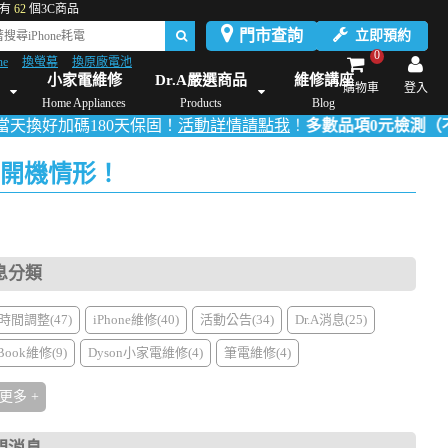
有
62
個3C商品
門市查詢
立即預約
0
ne
換螢幕
換原廠電池
Dyson維修/價格
Mac Mini維修/價格
iMac維修/價格
Xbox維修/價格
伊萊
小家電維修
Dr.A嚴選商品
維修講座
購物車
登入
Home Appliances
Products
Blog
180天保固！
活動詳情請點我
！
多數品項0元檢測（不適用薄型i
法開機情形！
息分類
時間調整(47)
iPhone維修(40)
活動公告(34)
Dr.A消息(25)
Book維修(9)
Dyson小家電維修(4)
筆電維修(4)
更多 +