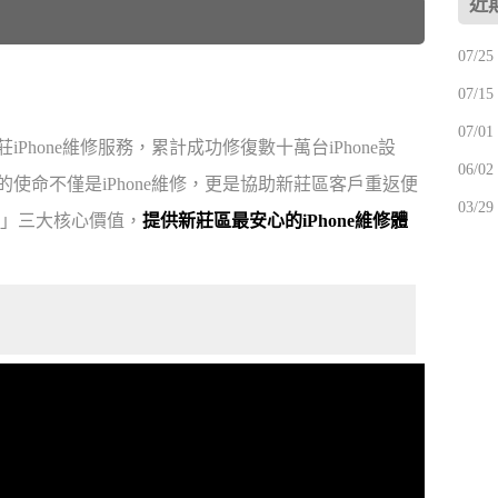
近
07/2
07/1
07/01
莊iPhone維修服務，累計成功修復數十萬台iPhone設
06/0
的使命不僅是iPhone維修，更是協助新莊區客戶重返便
03/2
障」三大核心價值，
提供新莊區最安心的iPhone維修體