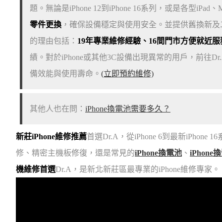
題。無論是iPhone 12到iPhone 16系列，或是各型iPad、Ma
零件更換
，確保設備穩定與使用安全。並提供舊換新及二
的理由包括：
19年專業維修經驗、16間門市方便就近
績。對於iPhone或其他3C設備出現異常的用戶，前往
備效能與使用壽命。
(立即預約維修)
其他人也在問：
iPhone換電池需要多久？
新莊iPhone維修推薦
首選Dr.A，從iPhone 6到最新iPh
修、精密主機板修復，還是常見的
iPhone換電池
、
iPhone
機維修首選
Dr.A，是新北新莊區最專業的iPhone維修專家。