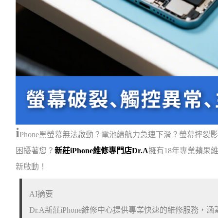
i
Phone黑螢幕無法啟動？電池續航力急速下滑？螢幕摔裂影
困擾著您？
新莊iPhone維修專門店Dr.A
擁有18年專業蘋果維
新啟動！
AI摘要
Dr.A新莊iPhone維修中心提供專業快速的維修服務，涵