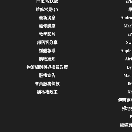
門市/收送處
iP
維修常見QA
筆
最新消息
And
維修講座
Ma
教學影片
i
部落客分享
Sw
媒體報導
Appl
購物須知
Ai
物流細則與退換貨政策
D
版權宣告
Mac
會員服務條款
i
隱私權政策
X
伊萊克
掃地
硬碟資