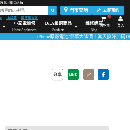
有
62
個3C商品
門市查詢
立即預約
0
ne
換螢幕
換原廠電池
Dyson維修/價格
Mac Mini維修/價格
iMac維修/價格
Xbox維修/價格
伊萊
小家電維修
Dr.A嚴選商品
維修講座
購物車
登入
Home Appliances
Products
Blog
iPhone原廠電池/螢幕大降價！當天換好加碼180天保