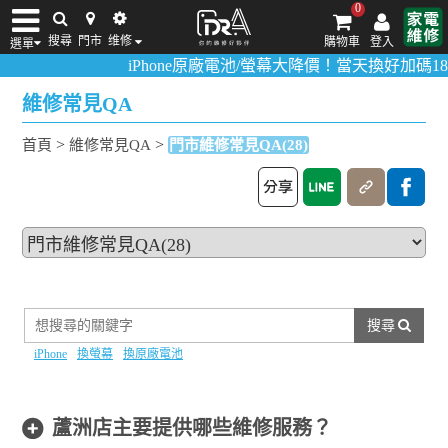
0
搜尋
門市
维修
購物車
登入
選單
iPhone原廠電池/螢幕大降價！當天換好加碼18
iPhone維修/價格
筆電維修/價格
Android手機維修/價格
MacBook維修/價
維修常見QA
>
>
首頁
維修常見QA
門市維修常見QA(28)
搜尋
iPhone
換螢幕
換原廠電池
蘆洲店主要提供哪些維修服務？