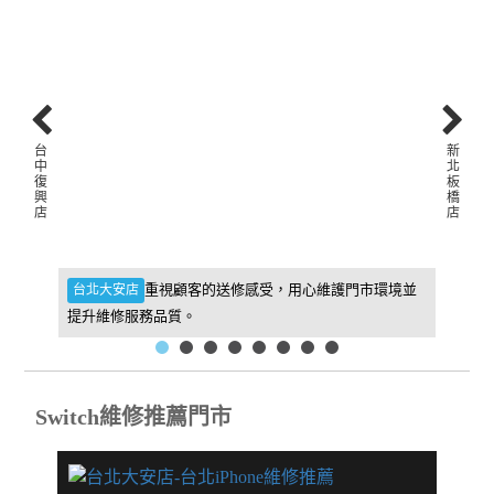
台
新
中
北
復
板
興
橋
店
店
件，維
重視顧客的送修感受，用心維護門市環境並
台北大安店
新北板
提升維修服務品質。
找到我
Switch維修推薦門市