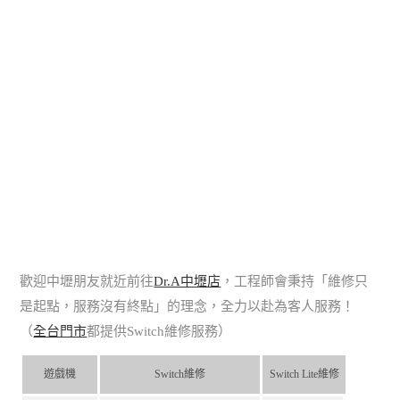
歡迎中壢朋友就近前往
Dr.A中壢店
，工程師會秉持「維修只
是起點，服務沒有終點」的理念，全力以赴為客人服務！
（
全台門市
都提供Switch維修服務）
遊戲機
Switch維修
Switch Lite維修