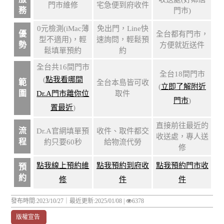
門市維修
宅急便到府收件
務
門市)
0元檢測(iMac薄
免出門，Line快
優
全台都有門市，
型不適用)，輕
速詢問，輕鬆預
勢
方便就近送件
鬆填單預約
約
全台共16間門市
全台18間門市
(
點我看哪間
範
全台本島皆可收
(
立即了解附近
圍
Dr.A門市離你位
取件
門市
)
置最近
)
直接前往最近的
流
Dr.A官網填單預
收件、取件都交
收送處，專人送
程
約只要60秒
給物流代勞
修
點我線上預約維
點我預約到府收
點我預約門市收
預
約
修
件
件
發布時間:2023/10/27｜
最近更新:2025/01/08
|
6378
版權宣告