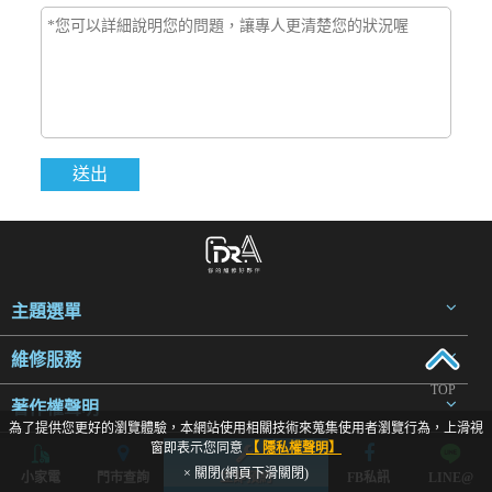
主題選單
維修服務
TOP
著作權聲明
為了提供您更好的瀏覽體驗，本網站使用相關技術來蒐集使用者瀏覽行為，上滑視
窗即表示您同意
【 隱私權聲明】
× 關閉(網頁下滑關閉)
小家電
門市查詢
立即預約
FB私訊
LINE@