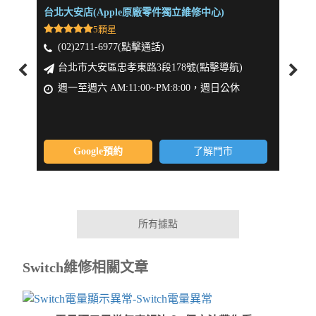
台北大安店(Apple原廠零件獨立維修中心)
新北板
5顆星
(02)2711-6977(點擊通話)
(0
台北市大安區忠孝東路3段178號(點擊導航)
新
週一至週六 AM:11:00~PM:8:00，週日公休
週一
Google預約
了解門市
所有據點
Switch維修相關文章