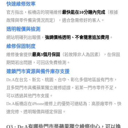
快速維修效率
官方指出，板橋店的現場維修
最快能在10分鐘內完成
（根據
故障與零件備貨情況而定），適合急需修好的客人。
透明報價與檢測
網站明確列出報價，
強調價格透明、不會隨意追加費用
。
維修保固制度
維修後會提供
最高3個月保固
（若故障非人為因素），在保固
期間若出問題，可回店免費檢測。
連鎖門市資源與備件庫存支援
Dr.A在台北、新北、桃園、台中、彰化多個地區設有門市，
且多間門市具備蘋果獨立維修認證，若某一門市零件不足，
可以透過其他門市支援。
Dr.A板橋店在iPhone維修上的優勢可總結為：高原廠零件、快
速完修、透明報價與穩定保固。
Q3 : Dr.A有哪些門市是蘋果獨立維修中心，可以換