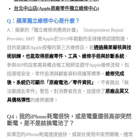
台北中山店(Apple原廠零件獨立維修中心)
Q：蘋果獨立維修中心是什麼？
A：蘋果的「獨立維修供應商計畫」（Independent Repair
Provider, IRP）是Apple於2019年啟動的全球維修認證制度，
目的是讓非Apple授權的第三方維修店，若
通過蘋果審核與技
術訓練，也能取得原廠零件、工具、維修手冊與診斷系統
。
參與IRP的店家需具備合格工程師並遵守Apple維修流程，包
括環境安全、零件追溯與顧客資料保護等標準。
維修完成
後，系統仍可顯示「原廠電池／零件資訊」
，不會跳出「無
法驗證此零件」警告。對消費者而言，這提供了
原廠品質又
具價格彈性
的維修選擇。
Q4 : 我的iPhone耗電很快，或是電量還很高卻突然
斷電，是不是該換電池了？
如果您的iPhone耗電速度過快，或是在使用中突然關機，通常