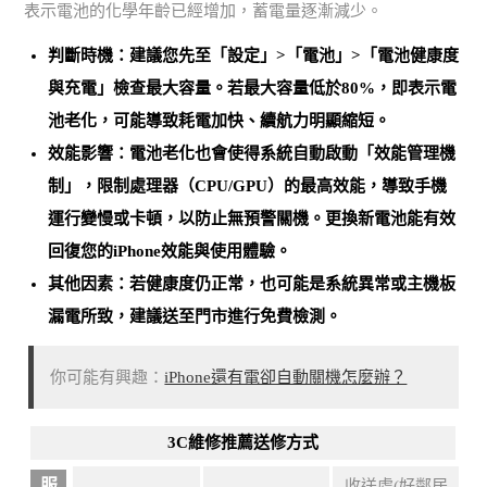
表示電池的化學年齡已經增加，蓄電量逐漸減少。
判斷時機：建議您先至「設定」>「電池」>「電池健康度
與充電」檢查最大容量。
若最大容量低於80%，即表示電
池老化
，可能導致耗電加快、續航力明顯縮短。
效能影響：電池老化也會使得系統自動啟動「效能管理機
制」，限制處理器（CPU/GPU）的最高效能，導致手機
運行變慢或卡頓，以防止無預警關機。
更換新電池能有效
回復您的iPhone效能與使用體驗
。
其他因素：若健康度仍正常，也可能是
系統異常或主機板
漏電所致
，建議送至門市進行免費檢測。
你可能有興趣：
iPhone還有電卻自動關機怎麼辦？
3C維修推薦送修方式
服
收送處(好鄰居