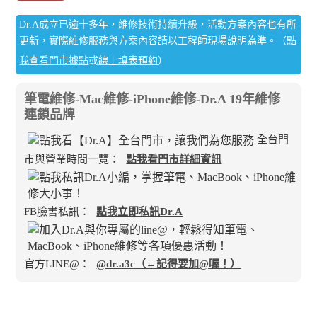
Dr.A成立已逾十多年，維修技術持續升級，活動方案內容也有所
更新，實際維修服務與方案內容請以工程師現場說明為準。（
點
我查看門市據點
或
線上填表預約
）
筆電維修-Mac維修-iPhone維修-Dr.A 19年維修
連鎖品牌
全台門
市與營業時間一覽：
點我看門市詳細資訊
FB臉書私訊：
點我立即私訊Dr.A
官方LINE@：
@dr.a3c（←記得要加@喔！）