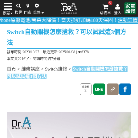
0
搜尋
門市
维修
購物車
登入
選單
廠電池/螢幕大降價！當天換好加碼180天保固！
活動詳情請點我
！
多數
iPhone維修/價格
筆電維修/價格
Android手機維修/價格
MacBook維修/價
Switch自動關機怎麼搶救？可以試試這3個方
法
發布時間:2023/10/27｜
最近更新:2025/01/08
|
6378
本文共2216字，閱讀時間約7分鐘
>
>
>
首頁
維修講座
Switch維修
Switch自動關機怎麼搶救？
可以試試這3個方法
2