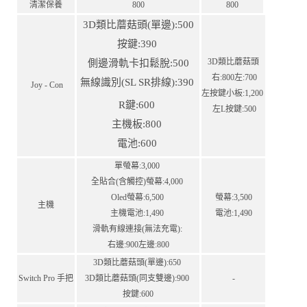
清潔保養
800
800
3D類比蘑菇頭(單邊):500
按鍵:390
3D類比蘑菇頭
側邊滑軌卡扣鬆脫:500
右:800左:700
無線識別(SL SR排線):390
Joy - Con
左按鍵⼩板:1,200
R鍵:600
左L按鍵:500
主機板:800
電池:600
單螢幕:3,000
全貼合(含觸控)螢幕:4,000
Oled螢幕:6,500
螢幕:3,500
主機
主機電池:1,490
電池:1,490
滑軌有線連接(無法充電):
右邊:900左邊:800
3D類比蘑菇頭(單邊):650
Switch Pro ⼿把
3D類比蘑菇頭(同⽀雙邊):900
-
按鍵:600