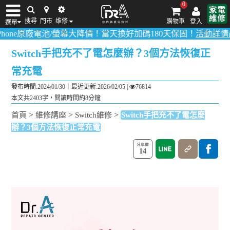
0
搜尋
門市
维修
購物車
登入
選單
原廠電池/螢幕大降價！當天換好加碼180天保固！
活動詳情請點我
！
iPhone維修/價格
筆電維修/價格
Android手機維修/價格
MacBook維修/價
Switch手把充不了電怎麼辦？3個方法恢復正
常充電
發布時間:2024/01/30｜
最近更新:2026/02/05
|
76814
本文共2403字，閱讀時間約8分鐘
>
>
>
首頁
維修講座
Switch維修
Switch手把充不了電怎麼
辦？3個方法恢復正常充電
14