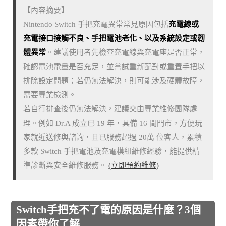
【內容摘要】
Nintendo Switch 手把充電異常常見原因包括
充電線或
充電接口接觸不良、手把電池老化、以及系統設定或韌
體異常
。建議使用者先檢查充電線與充電座是否正常，
確認電池電量是否充足，並嘗試重新配對或重置手把以
排除設定問題；若仍無法解決，則可能涉及硬體故障，
需要專業檢測。
若自行排查後仍無法解決，建議交由專業維修團隊處
理。例如 Dr.A 成立已 19 年，具備 16 間門市，方便玩
家就近送修與諮詢，且已服務超過 20萬 位客人，累積
多款 Switch 手把電池及充電模組維修經驗，能提供精
準診斷與安全維修服務。
(立即預約維修)
Switch手把充不了電的原因是什麼？3個
因素帶你了解