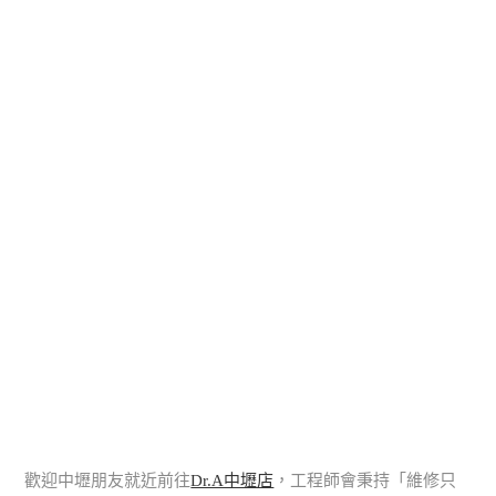
歡迎中壢朋友就近前往
Dr.A中壢店
，工程師會秉持「維修只