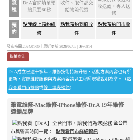
流
Dr.A官網填單預
收件、取件都交
收送處，專人送
程
約只要60秒
給物流代勞
修
點我線上預約維
點我預約到府收
點我預約門市收
預
約
修
件
件
發布時間:2024/01/30｜
最近更新:2026/02/05
|
76814
版權宣告
Dr.A成立已逾十多年，維修技術持續升級，活動方案內容也有所
更新，實際維修服務與方案內容請以工程師現場說明為準。（
點
我查看門市據點
或
線上填表預約
）
筆電維修-Mac維修-iPhone維修-Dr.A 19年維修
連鎖品牌
全台門
市與營業時間一覽：
點我看門市詳細資訊