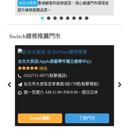
件，維
重視顧客的送修感受，用心維護門市環境並
台北大安店
新北板
提升維修服務品質。
找到我
Switch維修推薦門市
台北大安店(Apple原廠零件獨立維修中心)
新北板
5顆星
(02)2711-6977(點擊通話)
(0
台北市大安區忠孝東路3段178號(點擊導航)
新
週一至週六 AM:11:00~PM:8:00，週日公休
週一
Google預約
了解門市