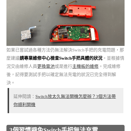
如果已嘗試過各種方法仍無法解決Switch手把的充電問題，那
麼建議
請專業維修中心檢查Switch手把具體的狀況
。並根據情
況交由維修人員
更換電池
或是進行
主機板的維修
。完成維修
後，記得要測試手把以確定無法充電的狀況已完全得到解
決。
延伸閱讀：
Switch放太久無法開機怎麼辦？3個方法帶
你順利開機
3個習慣避免Switch手把無法充電