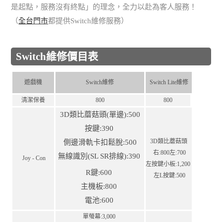
是起點，服務沒有終點」的理念，全力以赴為客人服務！
（
全台門市
都提供Switch維修服務）
Switch維修價目表
遊戲機
Switch維修
Switch Lite維修
清潔保養
800
800
3D類比蘑菇頭(單邊):500
按鍵:390
3D類比蘑菇頭
側邊滑軌卡扣鬆脫:500
右:800左:700
無線識別(SL SR排線):390
Joy - Con
左按鍵⼩板:1,200
R鍵:600
左L按鍵:500
主機板:800
電池:600
單螢幕:3,000