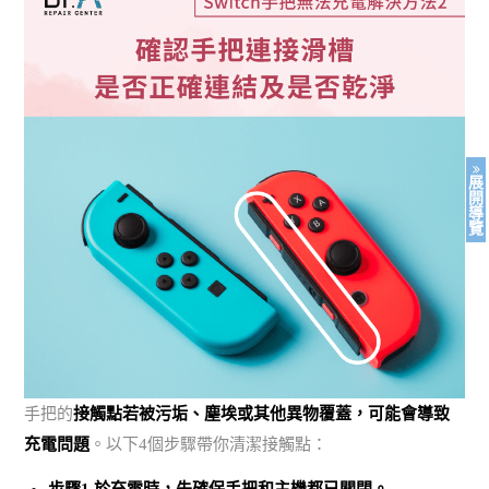
展
開
導
覽
手把的
接觸點若被污垢、塵埃或其他異物覆蓋，可能會導致
充電問題
。以下4個步驟帶你清潔接觸點：