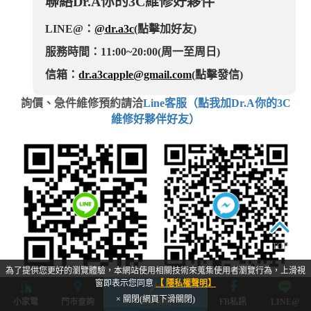
聯絡Dr.A你的3C維修好夥伴
LINE@：
@dr.a3c
(點擊加好友)
服務時間：11:00~20:00(周一至周日)
信箱：
dr.a3capple@gmail.com
(點擊發信)
詢價、急件維修預約請洽
Line客服（點我加Dr.A你的3C
維修好夥伴好友）
TOP
為了提供您更好的瀏覽體驗，本網站使用相關技術來蒐集使用者瀏覽行為，上滑視
窗即表示您同意
【 隱私權聲明】
加入官方LINE
FB臉書私訊
(點擊加好友)
(點擊私訊)
× 關閉(網頁下滑關閉)
小家電
門市查詢
立即預約
FB私訊
LINE@