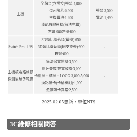
全貼合(含觸控)螢幕:4,000
Oled螢幕:6,500
螢幕:3,500
主機
主機電池:1,490
電池:1,490
滑軌有線連接(無法充電):
右邊:900左邊:800
3D類比蘑菇頭(單邊):650
Switch Pro ⼿把
3D類比蘑菇頭(同⽀雙邊):900
-
按鍵:600
無法過電開機:3,500
藍牙失效/充電故障:3,000
主機板電路維修
卡藍屏、橘屏、LOGO:3,000-5,000
-
檢測後給予報價
換記憶卡(卡槽模組):1,000
遊戲讀卡異常:2,500
2025.02.05更新，單位NT$
3C維修相關問答