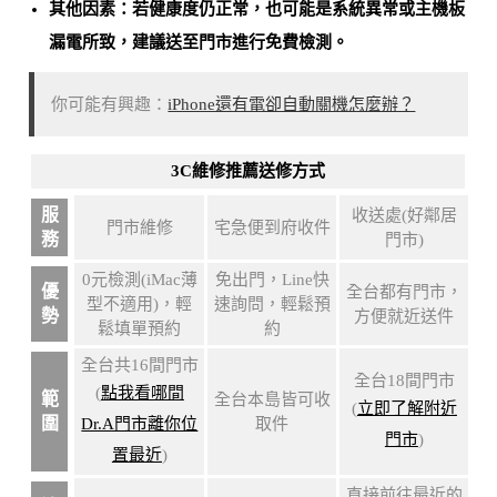
其他因素：若健康度仍正常，也可能是
系統異常或主機板
漏電所致
，建議送至門市進行免費檢測。
你可能有興趣：
iPhone還有電卻自動關機怎麼辦？
3C維修推薦送修方式
服
收送處(好鄰居
門市維修
宅急便到府收件
務
門市)
0元檢測(iMac薄
免出門，Line快
優
全台都有門市，
型不適用)，輕
速詢問，輕鬆預
勢
方便就近送件
鬆填單預約
約
全台共16間門市
全台18間門市
(
點我看哪間
範
全台本島皆可收
(
立即了解附近
圍
Dr.A門市離你位
取件
門市
)
置最近
)
直接前往最近的