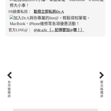
FB臉書私訊：
點我立即私訊Dr.A
官方LINE@：
@dr.a3c（←記得要加@喔！）
台
新
中
北
復
板
興
橋
店
店