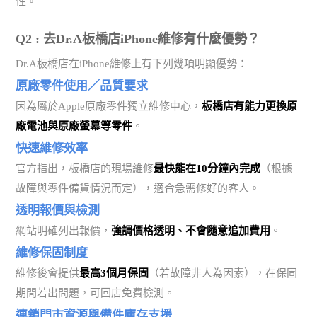
性。
Q2 : 去Dr.A板橋店iPhone維修有什麼優勢？
Dr.A板橋店在iPhone維修上有下列幾項明顯優勢：
原廠零件使用／品質要求
因為屬於Apple原廠零件獨立維修中心，
板橋店有能力更換原
廠電池與原廠螢幕等零件
。
快速維修效率
官方指出，板橋店的現場維修
最快能在10分鐘內完成
（根據
故障與零件備貨情況而定），適合急需修好的客人。
透明報價與檢測
網站明確列出報價，
強調價格透明、不會隨意追加費用
。
維修保固制度
維修後會提供
最高3個月保固
（若故障非人為因素），在保固
期間若出問題，可回店免費檢測。
連鎖門市資源與備件庫存支援