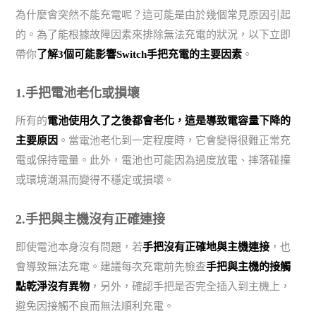
為什麼會突然不能充電呢？這可能是由於幾個常見原因引起
的。為了能根據故障因素來排除無法充電的狀況，以下立即
帶你
了解3個可能影響Switch手把充電的主要因素
。
1.手把電池老化或損壞
所有的
電池使用久了之後都會老化，這是導致電容量下降的
主要原因
。當電池老化到一定程度時，它會變得很難正常充
電或保持電量。此外，電池也可能因為過度放電、摔落碰撞
或環境潮濕而變得不穩定或損壞。
2.手把與主機沒有正確連接
即使電池本身沒有問題，若
手把沒有正確地與主機連接
，也
會導致無法充電。建議每次充電前先檢查
手把與主機的接觸
點乾淨沒有異物
，另外，確認手把是否完全插入到主機上，
避免因接觸不良而無法順利充電。