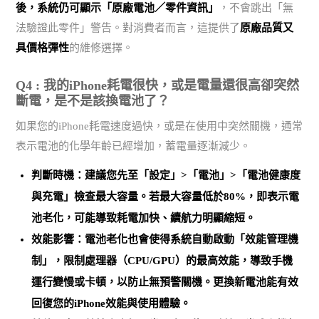
後，系統仍可顯示「原廠電池／零件資訊」
，不會跳出「無
法驗證此零件」警告。對消費者而言，這提供了
原廠品質又
具價格彈性
的維修選擇。
Q4 : 我的iPhone耗電很快，或是電量還很高卻突然
斷電，是不是該換電池了？
如果您的iPhone耗電速度過快，或是在使用中突然關機，通常
表示電池的化學年齡已經增加，蓄電量逐漸減少。
判斷時機：建議您先至「設定」>「電池」>「電池健康度
與充電」檢查最大容量。
若最大容量低於80%，即表示電
池老化
，可能導致耗電加快、續航力明顯縮短。
效能影響：電池老化也會使得系統自動啟動「效能管理機
制」，限制處理器（CPU/GPU）的最高效能，導致手機
運行變慢或卡頓，以防止無預警關機。
更換新電池能有效
回復您的iPhone效能與使用體驗
。