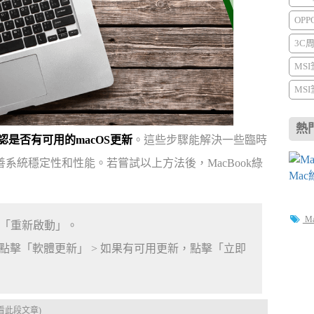
OP
3C
MS
MS
熱
是否有可用的macOS更新
。這些步驟能解決一些臨時
系統穩定性和性能。若嘗試以上方法後，MacBook綠
M
點擊「重新啟動」。
 點擊「軟體更新」 > 如果有可用更新，點擊「立即
看此段文章)