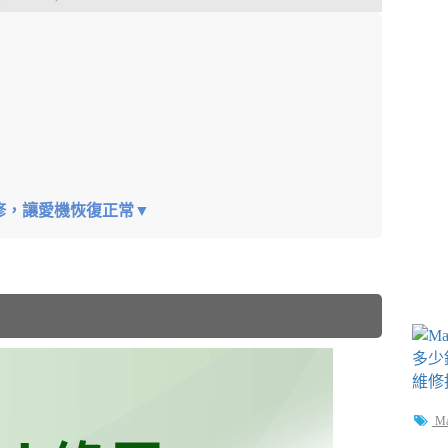
維修，讓愛機恢復正常▼
M