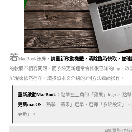
若
MacBook綠屏，
請重新啟動機體，清除臨時快取，並確認
的軟體不相容問題，而系統更新通常會修復已知的bug，改善
屏現象依然存在，請按照本文介紹的3個方法繼續操作。
重新啟動MacBook
：點擊左上角的「蘋果」logo > 
更新macOS
：點擊「蘋果」選單，選擇「系統設定」 >
更新」。
目錄(點擊可直接