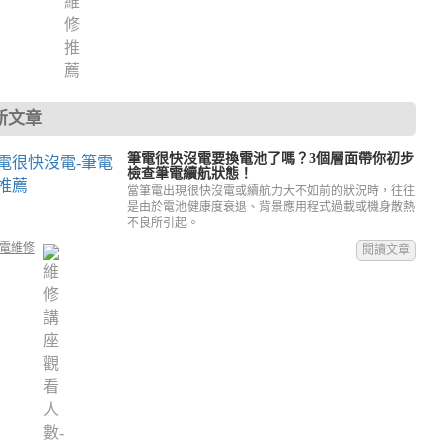
新文章
筆電很快沒電要換電池了嗎？3個層面帶你初步
檢查筆電續航狀態！
當筆電出現很快沒電或續航力大不如前的狀況時，往往
是由於電池健康度衰退、背景應用程式過載或機身散熱
不良所引起。
電維修
閱讀文章