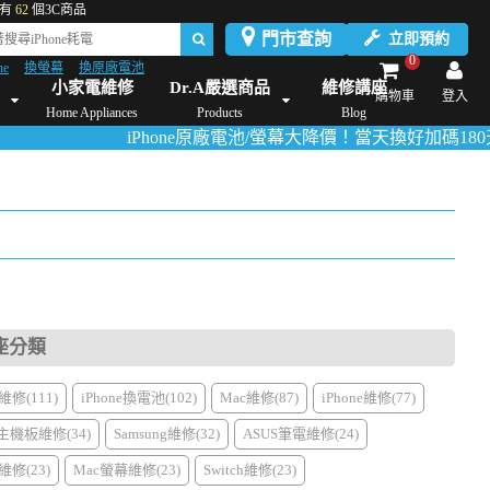
有
62
個3C商品
門市查詢
立即預約
0
ne
換螢幕
換原廠電池
Dyson維修/價格
Mac Mini維修/價格
iMac維修/價格
Xbox維修/價格
伊萊
小家電維修
Dr.A嚴選商品
維修講座
購物車
登入
Home Appliances
Products
Blog
iPhone原廠電池/螢幕大降價！當天換好加碼180天保固！
活
座分類
修(111)
iPhone換電池(102)
Mac維修(87)
iPhone維修(77)
主機板維修(34)
Samsung維修(32)
ASUS筆電維修(24)
修(23)
Mac螢幕維修(23)
Switch維修(23)