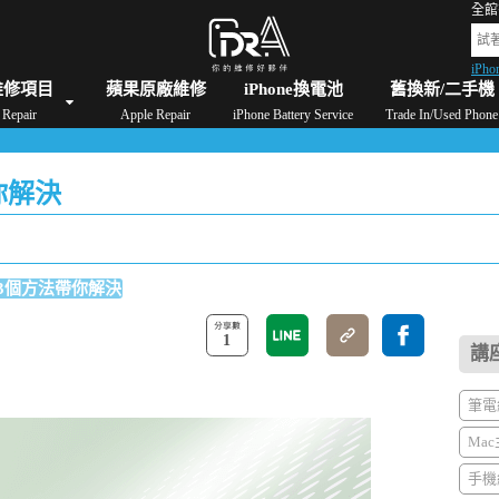
全館
iPho
格
iPad維修/價格
Switch維修/價格
Apple Watch維修/價格
AirPods維修/價格
維修項目
蘋果原廠維修
iPhone換電池
舊換新/二手機
Repair
Apple Repair
iPhone Battery Service
Trade In/Used Phone
你解決
從3個方法帶你解決
1
講
筆電維
Mac
手機維