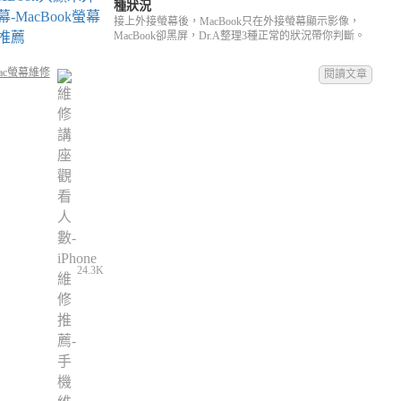
種狀況
接上外接螢幕後，MacBook只在外接螢幕顯示影像，
MacBook卻黑屏，Dr.A整理3種正常的狀況帶你判斷。
ac螢幕維修
閱讀文章
24.3K