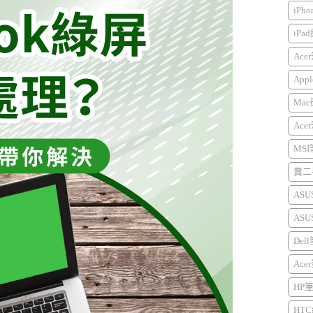
iPh
iPa
Ace
Appl
Mac
Ace
MS
賣二手
AS
AS
Del
Ace
HP
HTC