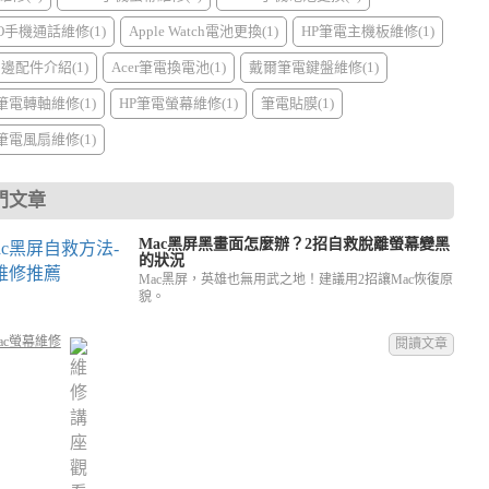
PO手機通話維修(1)
Apple Watch電池更換(1)
HP筆電主機板維修(1)
周邊配件介紹(1)
Acer筆電換電池(1)
戴爾筆電鍵盤維修(1)
I筆電轉軸維修(1)
HP筆電螢幕維修(1)
筆電貼膜(1)
I筆電風扇維修(1)
門文章
Mac黑屏黑畫面怎麼辦？2招自救脫離螢幕變黑
的狀況
Mac黑屏，英雄也無用武之地！建議用2招讓Mac恢復原
貌。
ac螢幕維修
閱讀文章