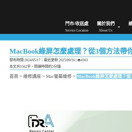
iPhone維修/價格
筆電維修/價格
Android手機維修/價格
MacBook維修/價
門市/收送處
關於我們
Service Location
About Us
MacBook綠屏怎麼處理？從3個方法帶
發布時間:2024/05/17｜
最近更新:2025/09/16
|
4563
本文共1562字，閱讀時間約5分鐘
>
>
>
首頁
維修講座
Mac螢幕維修
MacBook綠屏怎麼處理？