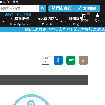
有
62
個3C商品
門市查詢
立即預約
0
ne
換螢幕
換原廠電池
Dyson維修/價格
Mac Mini維修/價格
iMac維修/價格
Xbox維修/價格
伊萊
小家電維修
Dr.A嚴選商品
維修講座
購物車
登入
Home Appliances
Products
Blog
iPhone原廠電池/螢幕大降價！當天換好加碼180天保固！
活動
2