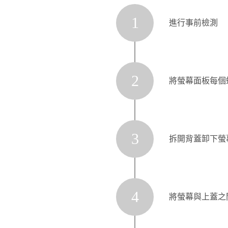
1
進行事前檢測
2
將螢幕面板每個
3
拆開背蓋卸下螢
4
將螢幕與上蓋之