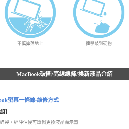
不慎摔落地上
撞擊敲到硬物
MacBook破圖/亮線線條/換新液晶介紹
cBook螢幕一條線-維修方式
模組】
碎裂，經評估後可單獨更換液晶顯示器