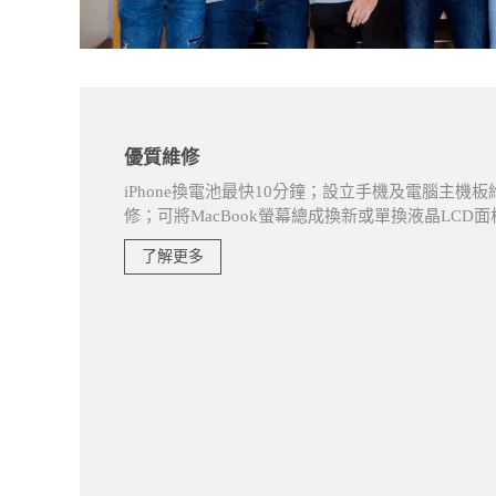
優質維修
iPhone換電池最快10分鐘；設立手機及電腦主機板
修；可將MacBook螢幕總成換新或單換液晶LC
了解更多