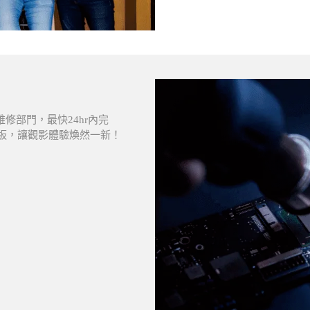
維修部門，最快24hr內完
D面板，讓觀影體驗煥然一新！