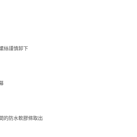
螺絲謹慎卸下
幕
間的防水軟膠條取出