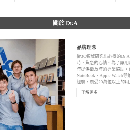
關於 Dr.A
品牌理念
從3C領域研究出心得的Dr
時，焦急的心情。為了讓用
時提供最及時的專業協助，而深入i
NoteBook、Apple W
經驗，廣受20萬位以上的
了解更多