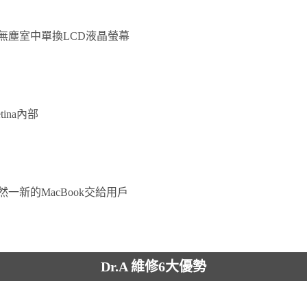
無塵室中單換LCD液晶螢幕
tina內部
一新的MacBook交給用戶
Dr.A 維修6大優勢