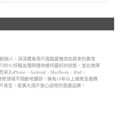
.A創辦人，深深體會用戶面臨愛機突如其來的異常
戶的3C好戰友隨時隨地維持最好的狀態，並在故障
Phone、Android、MacBook、iPad、
atch等維修領域不間斷地鑽研，擁有19年以上維修及服務
用戶肯定，是廣大用戶放心送修的首選品牌。