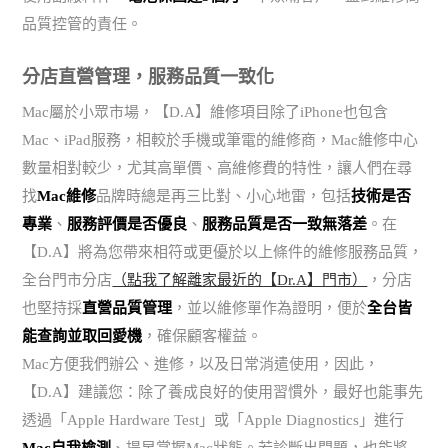
品質控管的責任。
分店直營管理，服務品質一致化
Mac屬於小眾市場，【D.A】維修項目除了iPhone也包含
Mac、iPad服務，相較於手機或筆電的維修商，Mac維修中心
數量相對較少，尤其高單價、高維修費的特性，讓人們在尋
找
Mac維修
品牌時總是再三比對、小心地雷，包括
技術是否
專業
、
服務評價是否優良
、
服務品質是否一致無落差
。在
【D.A】將為您帶來相符或更優於以上條件的維修服務品質，
全台門市分店
（點我了解離家最近的【Dr.A】門市）
，分店
也堅持採
直營品質管理
，並以維修單作為證明，便於
全台皆
能查詢並取回愛機
，確保顧客權益。
Mac方便我們辦公、進修，以及日常消遣使用，因此，
【D.A】建議您：除了養成良好的使用習慣外，最好也能事先
透過「Apple Hardware Test」或「Apple Diagnostics」進行
Mac自我檢測
、提早掌握Mac狀態。若診斷出問題，也能將