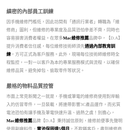
縝密的內部員工訓練
因手機維修門檻低，因此坊間有「通訊行業者」轉職為「維
修商」圖利，但維修的專業度及品質恐怕參差不齊，同時也
容易損害消費者權益。在眾多
Mac維修推薦
品牌中，【D.A】
提升消費者信任感，每位維修技術師須先
通過內部教育訓
練
，方可正式為客戶服務。此外，現場每位技術師維修時全
程監控，一對一以客戶為本的專業服務模式與流程，以確保
維修品質，避免掉包、偷取零件等狀況。
嚴格的物料品質控管
市面上常見新聞之一就是，手機或筆電的維修商使用對岸輸
入的仿冒零件，一旦裝載，將連帶影響3C產品運作，而劣質
電池恐怕有讓手機及筆電快速升溫、過熱之虞！別擔心，
Mac維修推薦
品牌【D.A】秉持誠信原則，維修前便事先聲明
使用副廠料件，
電池保固達5個月
，不欺瞞客戶，盡到維修商