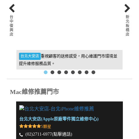
台
新
中
北
復
板
興
橋
店
店
件，維
重視顧客的送修感受，用心維護門市環境並
台北大安店
新北板
提升維修服務品質。
找到我
Mac維修推薦門市
台北大安店(Apple原廠零件獨立維修中心)
新北板
5顆星
(02)2711-6977(點擊通話)
(0