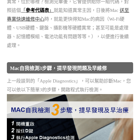
異常，位於哪裡？檢測完畢後，它會提供給你一組代碼，對
照這個
「
參考代碼表
」
就能知道異常主因，日後將Mac
送至
專業快速維修中心
時，就能更快得知Mac的病因（Wi-Fi硬
體、USB硬體、鍵盤、攝影機等硬體異常；甚至可能是處理
器、記憶體模組、電池功能有問題等等。），以便進行後續
處理。
Mac自我檢測3步驟，提早發現問題及早維修
上一段談到的「Apple Diagnostics」，可以幫助診斷Mac，您
可以依以下簡單3的步驟，開啟程式執行檢測。