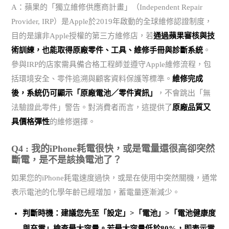
A：蘋果的「獨立維修供應商計畫」（Independent Repair
Provider, IRP）是Apple於2019年啟動的全球維修認證制度，
目的是讓非Apple授權的第三方維修店，若
通過蘋果審核與技
術訓練，也能取得原廠零件、工具、維修手冊與診斷系統
。
參與IRP的店家需具備合格工程師並遵守Apple維修流程，包
括環境安全、零件追溯與顧客資料保護等標準。
維修完成
後，系統仍可顯示「原廠電池／零件資訊」
，不會跳出「無
法驗證此零件」警告。對消費者而言，這提供了
原廠品質又
具價格彈性
的維修選擇。
Q4 : 我的iPhone耗電很快，或是電量還很高卻突然
斷電，是不是該換電池了？
如果您的iPhone耗電速度過快，或是在使用中突然關機，通常
表示電池的化學年齡已經增加，蓄電量逐漸減少。
判斷時機：建議您先至「設定」>「電池」>「電池健康度
與充電」檢查最大容量。
若最大容量低於80%，即表示電