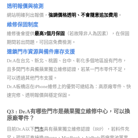
透明報價與檢測
網站明確列出報價，
強調價格透明、不會隨意追加費用
。
維修保固制度
維修後會提供
最高3個月保固
（若故障非人為因素），在保固
期間若出問題，可回店免費檢測。
連鎖門市資源與備件庫存支援
Dr.A在台北、新北、桃園、台中、彰化多個地區設有門市，
且多間門市具備蘋果獨立維修認證，若某一門市零件不足，
可以透過其他門市支援。
Dr.A板橋店在iPhone維修上的優勢可總結為：高原廠零件、快
速完修、透明報價與穩定保固。
Q3 : Dr.A有哪些門市是蘋果獨立維修中心，可以換
原廠零件？
目前Dr.A以下
門市
具有蘋果獨立維修認證（IRP），若料件充
足，現場可直接換iPhone、MacBook、AirPods原廠電池等零