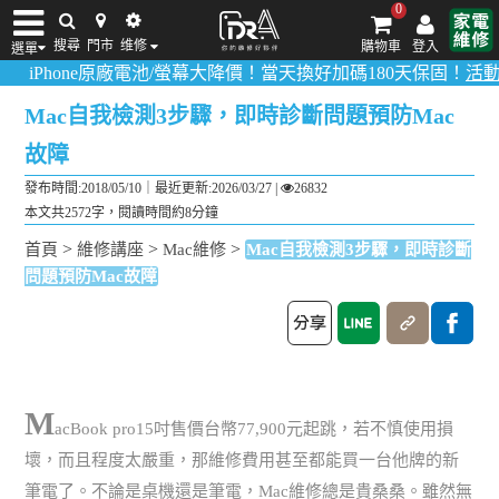
0
搜尋
門市
维修
購物車
登入
選單
one原廠電池/螢幕大降價！當天換好加碼180天保固！
活動詳情請點
iPhone維修/價格
筆電維修/價格
Android手機維修/價格
MacBook維修/價
Mac自我檢測3步驟，即時診斷問題預防Mac
故障
發布時間:2018/05/10｜
最近更新:2026/03/27
|
26832
本文共2572字，閱讀時間約8分鐘
>
>
>
首頁
維修講座
Mac維修
Mac自我檢測3步驟，即時診斷
問題預防Mac故障
M
acBook pro15吋售價台幣77,900元起跳，若不慎使用損
壞，而且程度太嚴重，那維修費用甚至都能買一台他牌的新
筆電了。不論是桌機還是筆電，Mac維修總是貴桑桑。雖然無