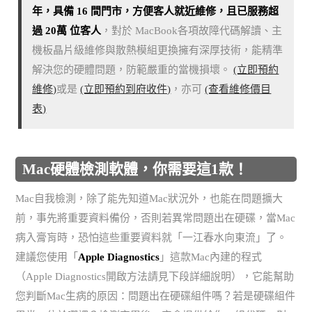
年，具備 16 間門市，方便客人就近維修，且已服務超
過 20萬 位客人
，對於 MacBook各項故障代碼解讀、主
機板晶片級維修與散熱模組更換擁有深厚技術，能精準
解決您的硬體問題，防範嚴重的當機損壞。
(立即預約
維修)
或是
(立即預約到府收件)
，亦可
(查看維修價目
表)
Mac硬體檢測軟體，你需要這1款！
Mac自我檢測，除了能先知道Mac狀況外，也能在問題擴大
前，事先將重要資料備份，否則若異常問題出在硬碟，當Mac
病入膏肓時，恐怕這些重要資料就「一江春水向東流」了。
建議您使用「
Apple Diagnostics
」這款Mac內建的程式
（Apple Diagnostics開啟方法請見下段詳細說明），它能幫助
您判斷Mac生病的原因：問題出在硬碟組件嗎？若是硬碟組件