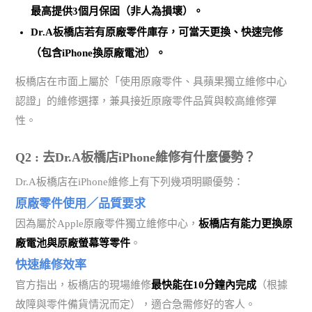
最高提供3個月保固（非人為損壞）。
Dr.A板橋店若有原廠零件庫存，可當天更換、快速完修
（包含iPhone換原廠電池）。
板橋店在市面上屬於「使用原廠零件、具蘋果獨立維修中心
認證」的維修選擇，兼具接近原廠零件品質與較高維修彈
性。
Q2 : 去Dr.A板橋店iPhone維修有什麼優勢？
Dr.A板橋店在iPhone維修上有下列幾項明顯優勢：
原廠零件使用／品質要求
因為屬於Apple原廠零件獨立維修中心，
板橋店有能力更換原
廠電池與原廠螢幕等零件
。
快速維修效率
官方指出，板橋店的現場維修
最快能在10分鐘內完成
（根據
故障與零件備貨情況而定），適合急需修好的客人。