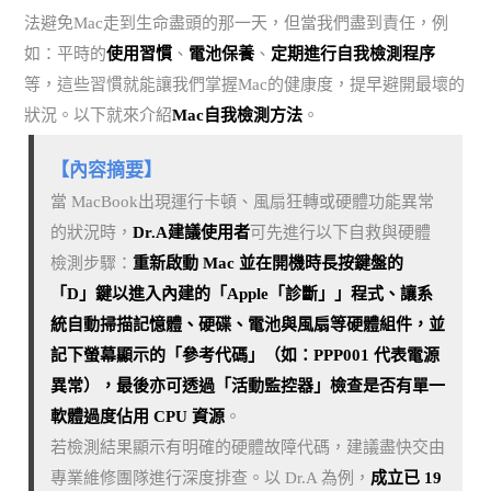
法避免Mac走到生命盡頭的那一天，但當我們盡到責任，例
如：平時的
使用習慣
、
電池保養
、
定期進行自我檢測程序
等，這些習慣就能讓我們掌握Mac的健康度，提早避開最壞的
狀況。以下就來介紹
Mac自我檢測方法
。
【內容摘要】
當 MacBook出現運行卡頓、風扇狂轉或硬體功能異常
的狀況時，
Dr.A建議使用者
可先進行以下自救與硬體
檢測步驟：
重新啟動 Mac 並在開機時長按鍵盤的
「D」鍵以進入內建的「Apple「診斷」」程式、讓系
統自動掃描記憶體、硬碟、電池與風扇等硬體組件，並
記下螢幕顯示的「參考代碼」（如：PPP001 代表電源
異常），最後亦可透過「活動監控器」檢查是否有單一
軟體過度佔用 CPU 資源
。
若檢測結果顯示有明確的硬體故障代碼，建議盡快交由
專業維修團隊進行深度排查。以 Dr.A 為例，
成立已 19