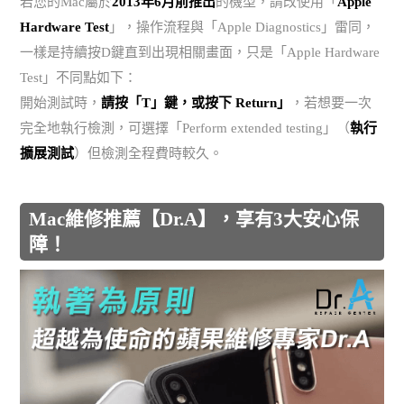
若您的Mac屬於
2013年6月前推出
的機型，請改使用「
Apple
Hardware Test
」，操作流程與「Apple Diagnostics」雷同，
一樣是持續按D鍵直到出現相關畫面，只是「Apple Hardware
Test」不同點如下：
開始測試時，
請按「T」鍵，或按下 Return」
，若想要一次
完全地執行檢測，可選擇「Perform extended testing」（
執行
擴展測試
）但檢測全程費時較久。
Mac維修推薦【Dr.A】，享有3大安心保
障！