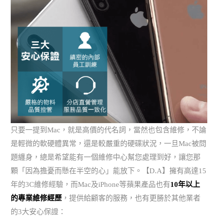
只要一提到Mac，就是高價的代名詞，當然也包含維修，不論
是輕微的軟硬體異常，還是較嚴重的硬碟狀況，一旦Mac被問
題纏身，總是希望能有一個維修中心幫您處理到好，讓您那
顆「因為擔憂而懸在半空的心」能放下。【D.A】擁有高達15
年的3C維修經驗，而Mac及iPhone等蘋果產品也有
10年以上
的專業維修經歷
，提供給顧客的服務，也有更勝於其他業者
的3大安心保證：