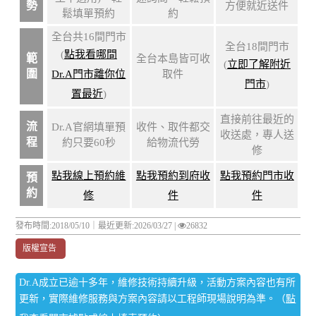
勢
方便就近送件
鬆填單預約
約
全台共16間門市
全台18間門市
(
點我看哪間
範
全台本島皆可收
(
立即了解附近
圍
Dr.A門市離你位
取件
門市
)
置最近
)
直接前往最近的
流
Dr.A官網填單預
收件、取件都交
收送處，專人送
程
約只要60秒
給物流代勞
修
點我線上預約維
點我預約到府收
點我預約門市收
預
約
修
件
件
發布時間:2018/05/10｜
最近更新:2026/03/27
|
26832
版權宣告
Dr.A成立已逾十多年，維修技術持續升級，活動方案內容也有所
更新，實際維修服務與方案內容請以工程師現場說明為準。（
點