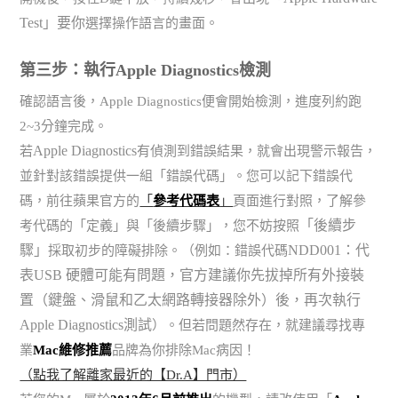
Test」要你
選擇操作語言的畫面。
第三步：執行Apple Diagnostics檢測
確認語言後，Apple Diagnostics便會開始檢測，進度列約跑
2~3分鐘完成。
Apple Diagnostics
若
有偵測到錯誤結果，就會出現警示報告，
並針對該錯誤提供一組「錯誤代碼」。您可以記下錯誤代
碼，前往蘋果官方的
「
參考代碼表
」
頁面進行對照，了解參
「後續步
考代碼的「定義」與「後續步驟」，您不妨按照
驟」
NDD001：代
採取初步的障礙排除。（例如：錯誤代碼
表USB 硬體可能有問題，官方建議你先拔掉所有外接裝
置（鍵盤、滑鼠和乙太網路轉接器除外）後，再次執行
Apple Diagnostics
測試
）。但若問題然存在，就建議尋找專
業
Mac維修推薦
品牌為你排除Mac病因！
（點我了解離家最近的【Dr.A】門市）