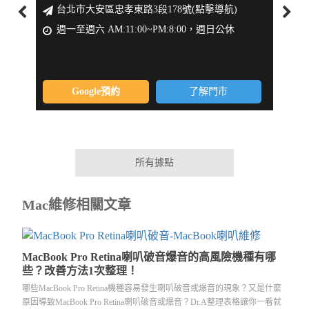
台北市大安區忠孝東路3段178號(點擊導航)
新
週一至週六 AM:11:00~PM:8:00，週日公休
週一
Google預約
了解門市
所有據點
Mac維修相關文章
MacBook Pro Retina喇叭破音爆音的高風險機種有哪
些？改善方法1次整理！
哪些MacBook Pro Retina機種容易發生喇叭破音或爆音的現象？又是什麼
原因導致MacBook Pro Retina喇叭破音或爆音？Dr.A整理表格讓你一看就