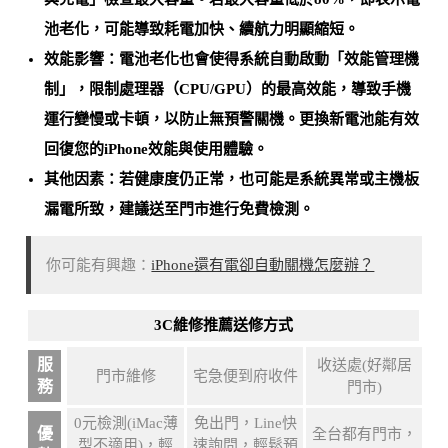
池老化
，可能導致耗電加快、續航力明顯縮短。
效能影響：電池老化也會使得系統自動啟動「效能管理機
制」，限制處理器（CPU/GPU）的最高效能，導致手機
運行變慢或卡頓，以防止無預警關機。
更換新電池能有效
回復您的iPhone效能與使用體驗
。
其他因素：若健康度仍正常，也可能是
系統異常或主機板
漏電所致
，建議送至門市進行免費檢測。
你可能有興趣：
iPhone還有電卻自動關機怎麼辦？
3C維修推薦送修方式
服
收送處(好鄰居
門市維修
宅急便到府收件
務
門市)
0元檢測(iMac薄
免出門，Line快
優
全台都有門市，
型不適用)，輕
速詢問，輕鬆預