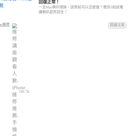
回復正常！
一旦Mac喇叭壞掉，送修前可以怎麼做？教你3招試著
讓喇叭起死回生！
ac維修
閱讀文章
180.7K