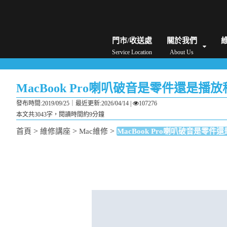
iPhone維修/價格
筆電維修/價格
Android手機維修/價格
MacBook維修/價
門市/收送處
關於我們
Service Location
About Us
MacBook Pro喇叭破音是零件還是
發布時間:2019/09/25｜
最近更新:2026/04/14
|
107276
本文共3043字，閱讀時間約9分鐘
>
>
>
首頁
維修講座
Mac維修
MacBook Pro喇叭破音是零