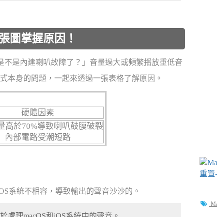
？1張圖掌握原因！
想到「是不是內建喇叭故障了？」音量過大或頻繁播放重低音
式本身的問題，一起來透過一張表格了解原因。
硬體因素
量高於70%導致喇叭鼓膜破裂
內部電路受潮短路
o與macOS系統不相容，導致輸出的聲音沙沙的。
M
面，用於處理macOS和iOS系統中的聲音。