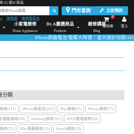
有
62
個3C商品
門市查詢
立即預約
0
ne
換螢幕
換原廠電池
Dyson維修/價格
Mac Mini維修/價格
iMac維修/價格
Xbox維修/價格
伊萊
小家電維修
Dr.A嚴選商品
維修講座
購物車
登入
Home Appliances
Products
Blog
iPhone原廠電池/螢幕大降價！當天換好加碼180天保固！
座分類
修(111)
iPhone換電池(102)
Mac維修(87)
iPhone維修(77)
主機板維修(34)
Samsung維修(32)
ASUS筆電維修(24)
修(23)
Mac螢幕維修(23)
Switch維修(23)