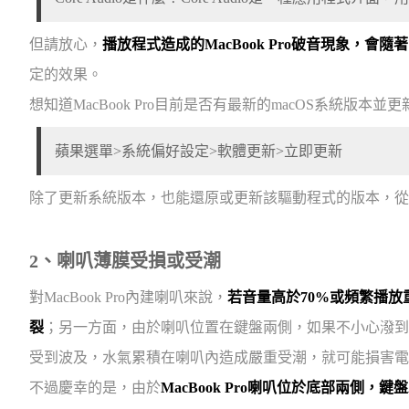
但請放心，
播放程式造成的MacBook Pro破音現象，會隨
定的效果。
想知道MacBook Pro目前是否有最新的macOS系統版本
蘋果選單>系統偏好設定>軟體更新>立即更新
除了更新系統版本，也能還原或更新該驅動程式的版本，從軟體方
2、喇叭薄膜受損或受潮
對MacBook Pro內建喇叭來說，
若音量高於70%或頻繁播
裂
；另一方面，由於喇叭位置在鍵盤兩側，如果不小心潑到
受到波及，水氣累積在喇叭內造成嚴重受潮，就可能損害電路造
不過慶幸的是，由於
MacBook Pro喇叭位於底部兩側