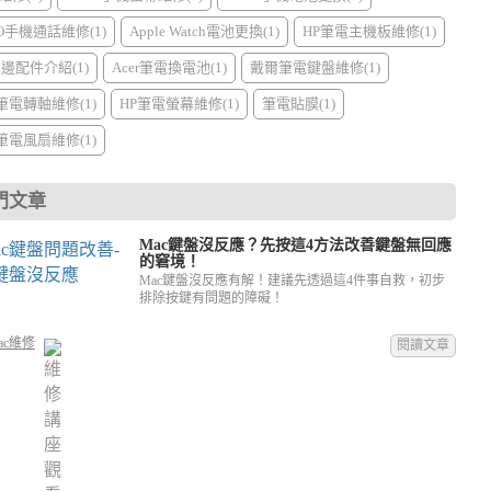
PO手機通話維修(1)
Apple Watch電池更換(1)
HP筆電主機板維修(1)
周邊配件介紹(1)
Acer筆電換電池(1)
戴爾筆電鍵盤維修(1)
I筆電轉軸維修(1)
HP筆電螢幕維修(1)
筆電貼膜(1)
I筆電風扇維修(1)
門文章
Mac鍵盤沒反應？先按這4方法改善鍵盤無回應
的窘境！
Mac鍵盤沒反應有解！建議先透過這4件事自救，初步
排除按鍵有問題的障礙！
ac維修
閱讀文章