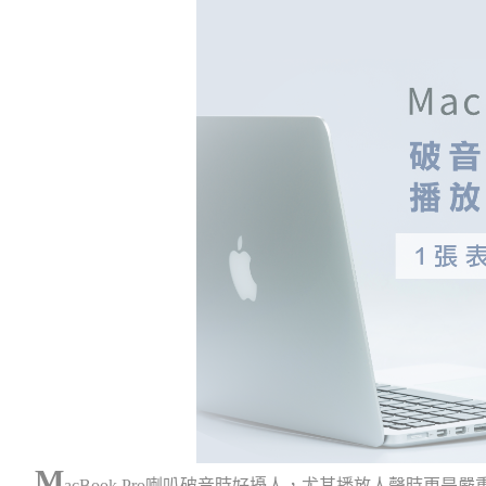
M
acBook Pro喇叭破音時好擾人，尤其播放人聲時更