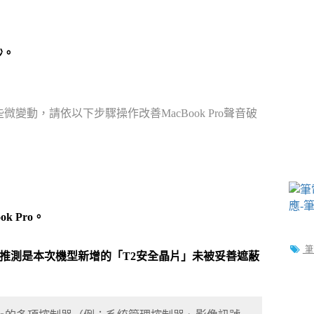
秒。
有些微變動，請依以下步驟操作改善MacBook Pro聲音破
k Pro。
筆
，有用戶推測是本次機型新增的「T2安全晶片」未被妥善遮蔽