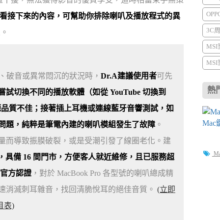
OP
薦你看看接下來的內容，可幫助你排除喇叭及播放程式的異
3C
果。
MS
MS
現雜音、破音或異常悶沉的狀況時，
Dr.A建議使用者
可先
熱
嘗試切換不同的播放軟體（如從 YouTube 切換到
一音源品質不佳；接著插上耳機或連線藍牙音響測試，如
問題，純粹是筆電內建的喇叭模組發生了故障
。
量而導致振膜破裂，或是受潮引發了線圈老化。建
M
 年，具備 16 間門市，方便客人就近維修，且已服務超
的官方認證
，對於 MacBook Pro 各型號的喇叭總成精
速消滅刺耳雜音，找回清脆悅耳的絕佳音質。
(立即
目表)