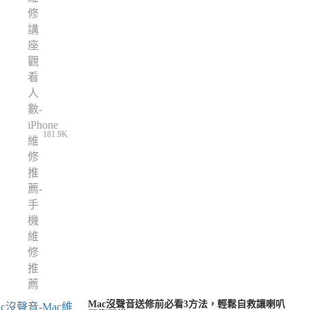
181.9K
Mac沒聲音送修前必看3方法，輕鬆自救讓喇叭