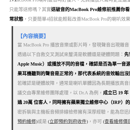
只能等送修嗎？其實
送破音的MacBook Pro維修前推
常狀態
，只要簡單4招就能輕鬆改善MacBook Pro的喇叭效
【內容摘要】
當 MacBook Pro 播放音樂或影片時，發現聲音出
透過以下自救交叉測試來釐清是軟體還是硬體問題：
先
Apple Music）或播放不同的音檔，確認是否為單
果耳機聽到的聲音是正常的，那代表系統的音效輸出沒
若確認是硬體故障，通常是喇叭單體因為長期播放高音
議交由專業維修團隊處理，以 Dr.A 為例，
成立已 19
過 20萬 位客人，同時擁有蘋果獨立維修中心（IRP）
密拆裝與主機板音頻排線檢修擁有深厚經驗，能為您迅
預約維修)
或是
(立即預約到府收件)
，亦可
(查看維修價