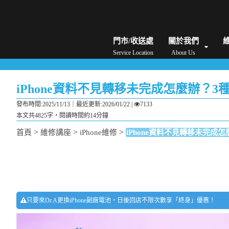
iPhone維修/價格
筆電維修/價格
Android手機維修/價格
MacBook維修/價
門市/收送處
關於我們
Service Location
About Us
iPhone資料不見轉移未完成怎麼辦？
發布時間:2025/11/13｜
最近更新:2026/01/22
|
7133
本文共4825字，閱讀時間約14分鐘
>
>
>
首頁
維修講座
iPhone維修
iPhone資料不見轉移未完成
只要來Dr.A更換iPhone副廠電池，日後回店不限次數享「終身」優惠！