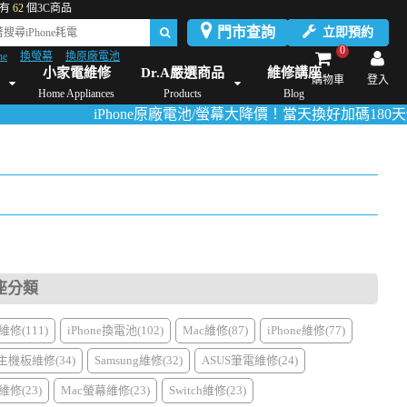
有
62
個3C商品
門市查詢
立即預約
0
ne
換螢幕
換原廠電池
Dyson維修/價格
Mac Mini維修/價格
iMac維修/價格
Xbox維修/價格
伊萊
小家電維修
Dr.A嚴選商品
維修講座
購物車
登入
Home Appliances
Products
Blog
iPhone原廠電池/螢幕大降價！當天換好加碼180天保固！
活動詳
座分類
修(111)
iPhone換電池(102)
Mac維修(87)
iPhone維修(77)
主機板維修(34)
Samsung維修(32)
ASUS筆電維修(24)
修(23)
Mac螢幕維修(23)
Switch維修(23)