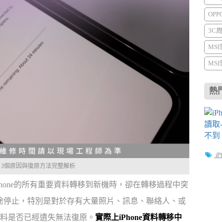
OP
3C
MS
MS
熱
iP
辦？3個原因與復原方法完整解析
Phone的所有重要資料轉移到新機時，卻在轉移過程中突
途停止，特別是對於存有大量照片、訊息、聯絡人、或
料是否已經遺失無法復原。
實際上iPhone資料轉移中