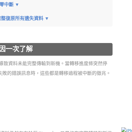
程零中斷 ▼
你完整復原所有遺失資料 ▼
原因一次了解
斷而導致資料未能完整傳輸到新機。當轉移進度條突然停
轉移失敗的錯誤訊息時，這些都是轉移過程被中斷的徵兆。