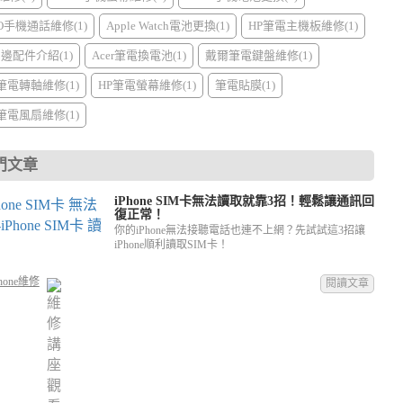
PO手機通話維修(1)
Apple Watch電池更換(1)
HP筆電主機板維修(1)
周邊配件介紹(1)
Acer筆電換電池(1)
戴爾筆電鍵盤維修(1)
I筆電轉軸維修(1)
HP筆電螢幕維修(1)
筆電貼膜(1)
I筆電風扇維修(1)
門文章
iPhone SIM卡無法讀取就靠3招！輕鬆讓通訊回
復正常！
你的iPhone無法接聽電話也連不上網？先試試這3招讓
iPhone順利讀取SIM卡！
hone維修
閱讀文章