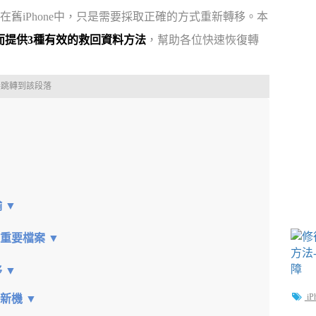
舊iPhone中，只是需要採取正確的方式重新轉移。本
進而提供3種有效的救回資料方法
，幫助各位快速恢復轉
接跳轉到該段落
 ▼
原重要檔案 ▼
 ▼
iP
至新機 ▼