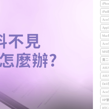
iPh
iPa
Ace
Appl
Mac
Ace
MS
賣二手
AS
AS
Del
Ace
HP
HTC