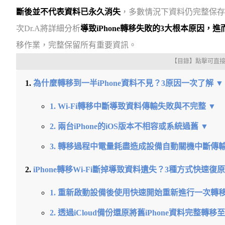
斷後並不代表資料已永久消失
，多數情況下資料仍完整保存在
次Dr.A將詳細分析
導致iPhone轉移失敗的3大根本原因，
移作業，完整保留所有重要資訊。
【目錄】點擊可直
為什麼轉移到一半iPhone資料不見？3原因一次了解 ▼
1. Wi-Fi轉移中斷導致資料傳輸失敗與不完整 ▼
2. 兩台iPhone的iOS版本不相容或系統過舊 ▼
3. 轉移過程中電量耗盡造成設備自動關機中斷傳輸
iPhone轉移Wi-Fi斷掉導致資料遺失？3種方式快速復
1. 重新啟動設備後使用快速開始重新進行一次轉移
2. 透過iCloud備份還原將舊iPhone資料完整轉移