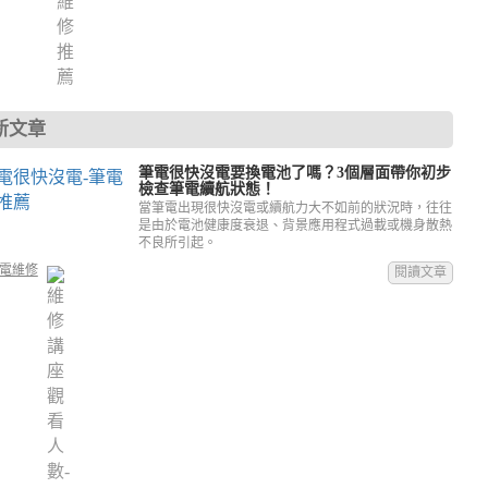
新文章
筆電很快沒電要換電池了嗎？3個層面帶你初步
檢查筆電續航狀態！
當筆電出現很快沒電或續航力大不如前的狀況時，往往
是由於電池健康度衰退、背景應用程式過載或機身散熱
不良所引起。
電維修
閱讀文章