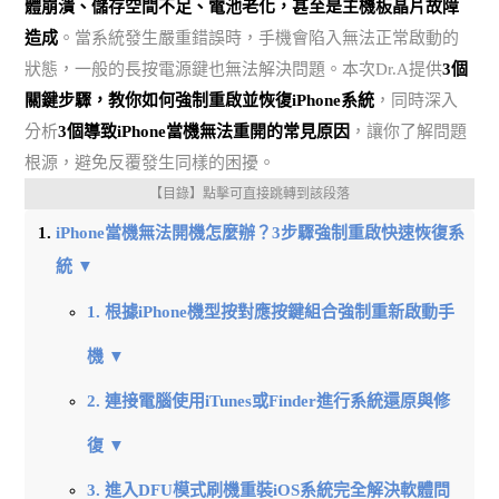
體崩潰、儲存空間不足、電池老化，甚至是主機板晶片故障
造成
。當系統發生嚴重錯誤時，手機會陷入無法正常啟動的
狀態，一般的長按電源鍵也無法解決問題。本次Dr.A提供
3個
關鍵步驟，教你如何強制重啟並恢復iPhone系統
，同時深入
分析
3個導致iPhone當機無法重開的常見原因
，讓你了解問題
根源，避免反覆發生同樣的困擾。
【目錄】點擊可直接跳轉到該段落
iPhone當機無法開機怎麼辦？3步驟強制重啟快速恢復系
統 ▼
1. 根據iPhone機型按對應按鍵組合強制重新啟動手
機 ▼
2. 連接電腦使用iTunes或Finder進行系統還原與修
復 ▼
3. 進入DFU模式刷機重裝iOS系統完全解決軟體問