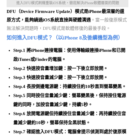
進入DFU模式刷機重裝iOS系統，徹底解決iPhone軟體層面的問題
DFU（Device Firmware Update）模式是iPhone最深層的還
原方式，能夠繞過iOS系統直接與硬體溝通
。當一般復原模式
無法解決問題時，DFU模式是軟體修復的最後手段。
如何進入DFU模式？（以iPhone 8及後續機型為例）
Step.1 將iPhone連接電腦
：使用傳輸線連接iPhone和已開
啟iTunes或Finder的電腦。
Step.2 快速按音量增加鍵
：按一下後立即放開。
Step.3 快速按音量減少鍵
：按一下後立即放開。
Step.4 長按側邊電源鍵
：持續按住約10秒直到螢幕變黑。
Step.5 同時按住音量減少鍵
：螢幕變黑後，保持按住電源
鍵的同時，加按音量減少鍵，持續5秒。
Step.6 放開電源鍵但持續按住音量減少鍵
：再持續按住音
量減少鍵約10秒，螢幕保持全黑狀態。
Step.7 確認進入DFU模式
：電腦會提示偵測到處於復原模