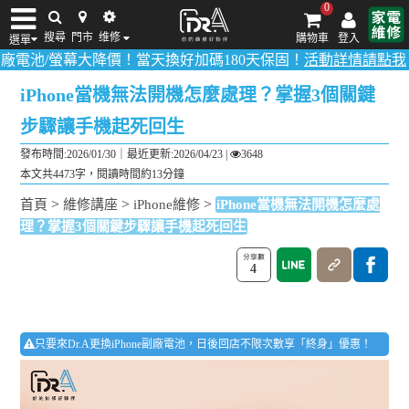
0
搜尋
門市
维修
購物車
登入
選單
螢幕大降價！當天換好加碼180天保固！
活動詳情請點我
！
多數品項0
iPhone維修/價格
筆電維修/價格
Android手機維修/價格
MacBook維修/價
iPhone當機無法開機怎麼處理？掌握3個關鍵
步驟讓手機起死回生
發布時間:2026/01/30｜
最近更新:2026/04/23
|
3648
本文共4473字，閱讀時間約13分鐘
>
>
>
首頁
維修講座
iPhone維修
iPhone當機無法開機怎麼處
理？掌握3個關鍵步驟讓手機起死回生
4
只要來Dr.A更換iPhone副廠電池，日後回店不限次數享「終身」優惠！