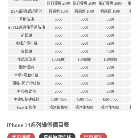
預訂優惠:2690
預訂優惠:2690
預訂優惠:2690
預訂優惠
BSMI副廠認證電池
特惠價:1600
特惠價:1600
特惠價:1600
特惠價
單換玻璃
5000
5000
5500
5
APPLE原廠後背蓋玻璃
6500
7500
6500
7
前鏡頭
3000
3000
3000
3
尾插充電排線
3200
3200
3200
3
後鏡頭
3800
3800
4500
4
後鏡頭玻璃
1500(顆)
1500(顆)
1500(顆)
15
聽筒模組
2800
2800
2800
2
音量+震動排線
3900
3900
3900
3
開機+閃光燈排線
3900
3900
3900
3
喇叭/振動器
2800
2800
2800
2
主機板快速維修
4500-7500
4500-7500
4500-7500
450
Face ID修復
檢測後報價
檢測後報價
檢測後報價
檢測
iPhone 14系列維修價目表
預約維修
查看原廠價格
門市地點