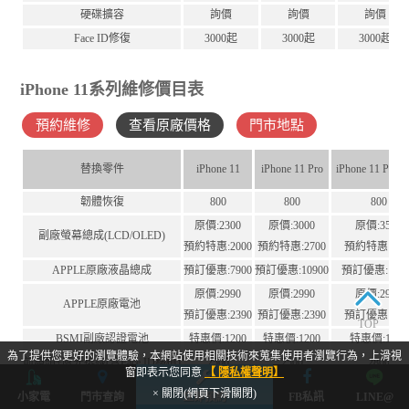
硬碟擴容
詢價
詢價
詢價
Face ID修復
3000起
3000起
3000起
iPhone 11系列維修價目表
預約維修
查看原廠價格
門市地點
替換零件
iPhone 11
iPhone 11 Pro
iPhone 11 Pro 
韌體恢復
800
800
800
原價:2300
原價:3000
原價:3500
副廠螢幕總成(LCD/OLED)
預約特惠:2000
預約特惠:2700
預約特惠:320
APPLE原廠液晶總成
預訂優惠:7900
預訂優惠:10900
預訂優惠:1150
原價:2990
原價:2990
原價:2990
APPLE原廠電池
預訂優惠:2390
預訂優惠:2390
預訂優惠:239
TOP
BSMI副廠認證電池
特惠價:1200
特惠價:1200
特惠價:1200
為了提供您更好的瀏覽體驗，本網站使用相關技術來蒐集使用者瀏覽行為，上滑視
前鏡頭+感光排線(含Face ID移植)
2500
2500
2800
窗即表示您同意
【 隱私權聲明】
尾插排線
1300
1800
1800
× 關閉(網頁下滑關閉)
小家電
門市查詢
立即預約
FB私訊
LINE@