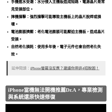
手機進水受潮
：水分侵入主機板造成短路，電源晶片是常
見受損部位。
摔機撞擊
：強烈撞擊可能導致主機板上的晶片脫焊或損
壞。
電池膨脹擠壓
：老化電池膨脹可能壓迫主機板，造成晶片
受損。
自然老化損耗
：使用多年後，電子元件也會自然老化失
效。
延伸閱讀：
iPhone螢幕沒反應？建議你用這4招脫困！
iPhone當機無法開機推薦Dr.A，專業檢測
與系統還原快速修復