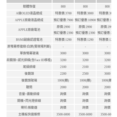
韌體恢復
800
800
800
A級OLED液晶總成
特惠價:3700
特惠價:3800
特惠價:3800
APPLE原廠液晶總成
預訂優惠:7900
預訂優惠:10900
預訂優惠:1090
原價:2990
原價:2990
原價:2990
APPLE原廠電池
預訂優惠:2390
預訂優惠:2390
預訂優惠:239
BSMI副廠認證電池
特惠價:1290
特惠價:1290
特惠價:1290
原螢幕修復綠/白屏(需現場判斷)
-
-
-
單換螢幕玻璃
3000
3000
3000
前鏡頭+感光排線(含Face ID移植)
3200
3200
3200
尾插排線
2100
2100
2100
後鏡頭
2200
2500
3600
後鏡頭玻璃
1000(顆)
1000(顆)
1000(顆)
聽筒
2000
2000
2000
音量+震動排線
詢價
詢價
詢價
開機+閃光燈排線
詢價
詢價
詢價
喇叭/振動器
詢價
詢價
詢價
主機板快速維修
3500-6000
3500-6000
3500-6000