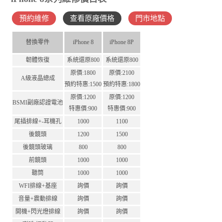
預約維修
查看原廠價格
門市地點
替換零件
iPhone 8
iPhone 8P
韌體恢復
系統還原800
系統還原800
原價:1800
原價:2100
A級液晶總成
預約特惠:1500
預約特惠:1800
原價:1200
原價:1200
BSMI副廠認證電池
特惠價:900
特惠價:900
尾插排線+-耳機孔
1000
1100
後鏡頭
1200
1500
後鏡頭玻璃
800
800
前鏡頭
1000
1000
聽筒
1000
1000
WFI排線+基座
詢價
詢價
音量+震動排線
詢價
詢價
開機+閃光燈排線
詢價
詢價