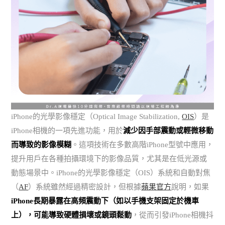
iPhone的光學影像穩定（Optical Image Stabilization,
OIS
）是
iPhone相機的一項先進功能，用於
減少因手部震動或輕微移動
而導致的影像模糊
。這項技術在多數高階iPhone型號中應用，
提升用戶在各種拍攝環境下的影像品質，尤其是在低光源或
動態場景中。iPhone的光學影像穩定（OIS）系統和自動對焦
（
AF
）系統雖然經過精密設計，但根據
蘋果官方
說明，如果
iPhone長期暴露在高頻震動下（如以手機支架固定於機車
上），可能導致硬體損壞或鏡頭鬆動
，從而引發iPhone相機抖