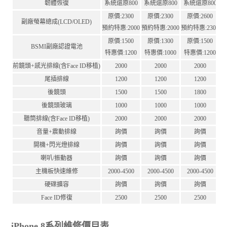
韌體恢復
系統還原800
系統還原800
系統還原800
原價:2300
原價:2300
原價:2600
副廠螢幕總成(LCD/OLED)
預約特惠:2000
預約特惠:2000
預約特惠:2300
原價:1500
原價:1300
原價:1500
BSMI副廠認證電池
特惠價:1200
特惠價:1000
特惠價:1200
前鏡頭+感光排線(含Face ID移植)
2000
2000
2000
尾插排線
1200
1200
1200
後鏡頭
1500
1500
1800
後鏡頭玻璃
1000
1000
1000
聽筒排線(含Face ID移植)
2000
2000
2000
音量+震動排線
詢價
詢價
詢價
開機+閃光燈排線
詢價
詢價
詢價
喇叭/振動器
詢價
詢價
詢價
主機板快速維修
2000-4500
2000-4500
2000-4500
硬碟擴容
詢價
詢價
詢價
Face ID修復
2500
2500
2500
iPhone 8系列維修價目表