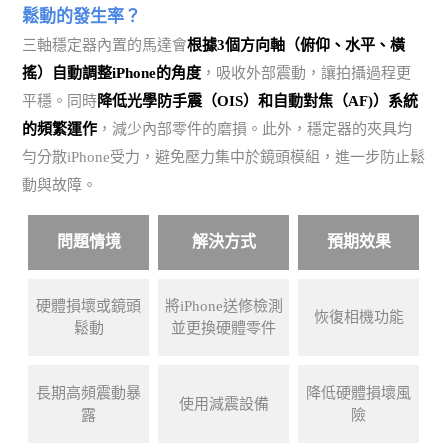
鬆動的發生率？
三軸穩定器內置的馬達會
根據3個方向軸（俯仰、水平、橫
搖）自動調整iPhone的角度
，吸收外部震動，讓拍攝過程更
平穩。同時
降低光學防手震（OIS）和自動對焦（AF)）系統
的頻繁運作
，減少內部零件的磨損。此外，穩定器的夾具均
勻分散iPhone受力，避免壓力集中於鏡頭模組，進一步防止鬆
動與故障。
問題情境
解決方式
預期效果
硬體損壞或鏡頭
將iPhone送修檢測
恢復相機功能
鬆動
並更換硬體零件
長期高頻震動暴
降低硬體損壞風
使用減震設備
露
險