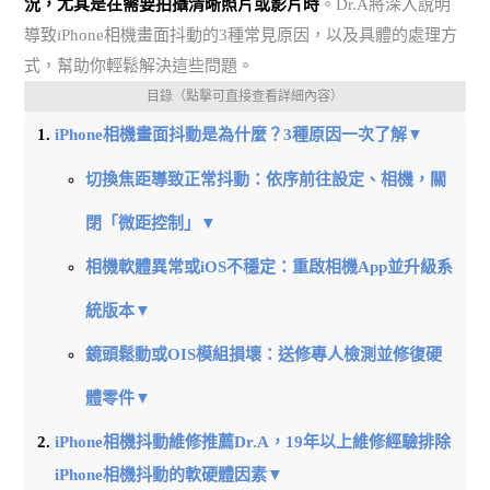
況，尤其是在需要拍攝清晰照片或影片時
。Dr.A將深入說明
導致iPhone相機畫面抖動的3種常見原因，以及具體的處理方
式，幫助你輕鬆解決這些問題。
目錄（點擊可直接查看詳細內容）
iPhone相機畫面抖動是為什麼？3種原因一次了解▼
切換焦距導致正常抖動：依序前往設定、相機，關
閉「微距控制」▼
相機軟體異常或iOS不穩定：重啟相機App並升級系
統版本▼
鏡頭鬆動或OIS模組損壞：送修專人檢測並修復硬
體零件▼
iPhone相機抖動維修推薦Dr.A，19年以上維修經驗排除
iPhone相機抖動的軟硬體因素▼