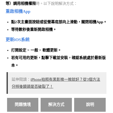
等）調用相機權限
時。以下說明解決方式：
重啟相機App
點2次主畫面按鈕或從螢幕底部向上滑動，關閉相機App。
等待數秒後重新開啟相機。
更新iOS系統
打開
設定
>
一般
>
軟體更新
。
若有可用的更新，點擊
下載並安裝
，確認系統處於最新版
本。
延伸閱讀：
iPhone拍照有黑影擦一擦就好？從3個方法
分辨後鏡頭是否破裂了！
問題情境
解決方式
說明