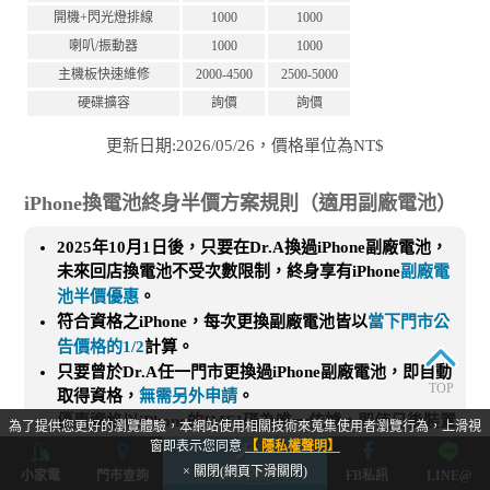
開機+閃光燈排線
1000
1000
喇叭/振動器
1000
1000
主機板快速維修
2000-4500
2500-5000
硬碟擴容
詢價
詢價
更新日期:2026/05/26，價格單位為NT$
iPhone換電池終身半價方案規則（適用副廠電池）
2025年10月1日後，只要在Dr.A換過iPhone副廠電池，
未來回店換電池不受次數限制，終身享有iPhone
副廠電
池半價優惠
。
符合資格之iPhone，每次更換副廠電池皆以
當下門市公
告價格的1/2
計算。
只要曾於Dr.A任一門市更換過iPhone副廠電池，即自動
TOP
取得資格，
無需另外申請
。
優惠資格以iPhone的IMEI碼為唯一依據，即使日後裝置
為了提供您更好的瀏覽體驗，本網站使用相關技術來蒐集使用者瀏覽行為，上滑視
持有者非當初登記的本人，只要iPhone的IMEI碼與本公
窗即表示您同意
【 隱私權聲明】
司維修系統紀錄相符，即可繼續享有本方案服務。
× 關閉(網頁下滑關閉)
小家電
門市查詢
立即預約
FB私訊
LINE@