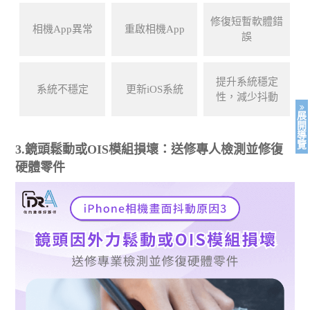
修復短暫軟體錯
相機App異常
重啟相機App
誤
提升系統穩定
系統不穩定
更新iOS系統
性，減少抖動
展
開
導
覽
3.鏡頭鬆動或OIS模組損壞：送修專人檢測並修復
硬體零件