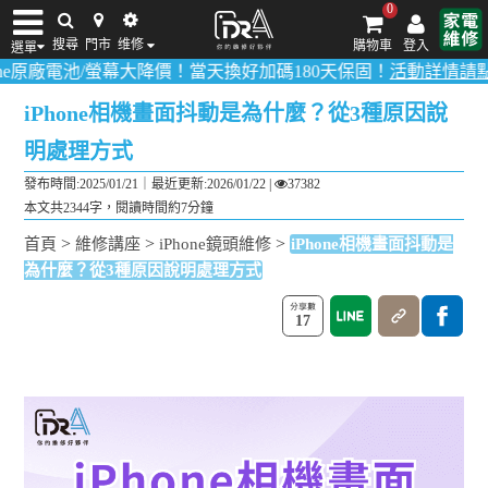
0
搜尋
門市
维修
購物車
登入
選單
/螢幕大降價！當天換好加碼180天保固！
活動詳情請點我
！
多數品項
iPhone維修/價格
筆電維修/價格
Android手機維修/價格
MacBook維修/價
iPhone相機畫面抖動是為什麼？從3種原因說
明處理方式
發布時間:2025/01/21｜
最近更新:2026/01/22
|
37382
本文共2344字，閱讀時間約7分鐘
>
>
>
首頁
維修講座
iPhone鏡頭維修
iPhone相機畫面抖動是
為什麼？從3種原因說明處理方式
17