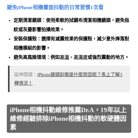
避免iPhone相機畫面抖動的日常習慣1次看
定期清潔鏡頭：
使用柔軟的拭鏡布清潔相機鏡頭
，避免指
紋或灰塵影響拍攝效果。
安裝保護殼：
選擇有減震效果的保護殼
，減少意外摔落對
相機模組的影響。
避免高風險環境：例如
高溫
、
高濕度
或強烈震動的地方。
延伸閱讀：
iPhone鏡頭刮傷是什麼原因呢？馬上了解3
種情況！
iPhone相機抖動維修推薦Dr.A，19年以上
維修經驗排除iPhone相機抖動的軟硬體因
素