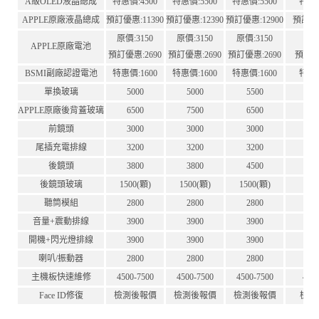
A級OLED液晶總成
特惠價:4500
特惠價:5500
特惠價:5500
特惠價
APPLE原廠液晶總成
預訂優惠:11390
預訂優惠:12390
預訂優惠:12900
預訂優惠
原價:3150
原價:3150
原價:3150
原價:
APPLE原廠電池
預訂優惠:2690
預訂優惠:2690
預訂優惠:2690
預訂優惠
BSMI副廠認證電池
特惠價:1600
特惠價:1600
特惠價:1600
特惠價
單換玻璃
5000
5000
5500
5
APPLE原廠後背蓋玻璃
6500
7500
6500
7
前鏡頭
3000
3000
3000
3
尾插充電排線
3200
3200
3200
3
後鏡頭
3800
3800
4500
4
後鏡頭玻璃
1500(顆)
1500(顆)
1500(顆)
15
聽筒模組
2800
2800
2800
2
音量+震動排線
3900
3900
3900
3
開機+閃光燈排線
3900
3900
3900
3
喇叭/振動器
2800
2800
2800
2
主機板快速維修
4500-7500
4500-7500
4500-7500
450
Face ID修復
檢測後報價
檢測後報價
檢測後報價
檢測