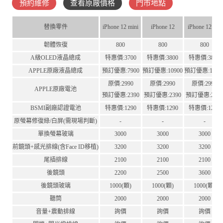
預約維修
查看原廠價格
門市地點
替換零件
iPhone 12 mini
iPhone 12
iPhone 12 Pro
韌體恢復
800
800
800
A級OLED液晶總成
特惠價:3700
特惠價:3800
特惠價:3800
APPLE原廠液晶總成
預訂優惠:7900
預訂優惠:10900
預訂優惠:1090
原價:2990
原價:2990
原價:2990
APPLE原廠電池
預訂優惠:2390
預訂優惠:2390
預訂優惠:239
BSMI副廠認證電池
特惠價:1290
特惠價:1290
特惠價:1290
原螢幕修復綠/白屏(需現場判斷)
-
-
-
單換螢幕玻璃
3000
3000
3000
前鏡頭+感光排線(含Face ID移植)
3200
3200
3200
尾插排線
2100
2100
2100
後鏡頭
2200
2500
3600
後鏡頭玻璃
1000(顆)
1000(顆)
1000(顆)
聽筒
2000
2000
2000
音量+震動排線
詢價
詢價
詢價