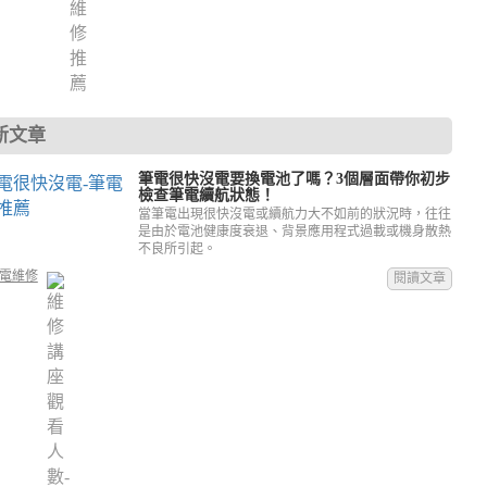
新文章
筆電很快沒電要換電池了嗎？3個層面帶你初步
檢查筆電續航狀態！
當筆電出現很快沒電或續航力大不如前的狀況時，往往
是由於電池健康度衰退、背景應用程式過載或機身散熱
不良所引起。
電維修
閱讀文章