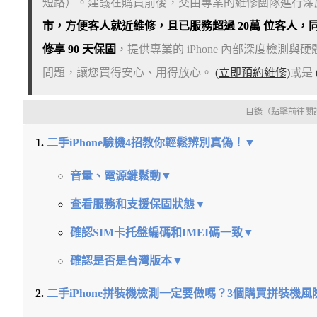
短路）。建議在購買前後，交由專業的維修團隊進行深度驗
市，方便客人就近維修，且已服務超過 20萬 位客人，
修享 90 天保固
，提供專業的 iPhone 內部深度檢
問題，讓您買得安心、用得放心。
(立即預約維修)
或是
目錄（點擊前往閱
二手iPhone驗機4招教你輕鬆辨別真偽！▼
音量、電源鍵鬆動▼
查看服務和支援保固狀態▼
確認SIM卡托盤編碼和IMEI碼一致▼
確認是否是台灣版本▼
二手iPhone拼裝機檢測一定要做嗎？3個購買拼裝機