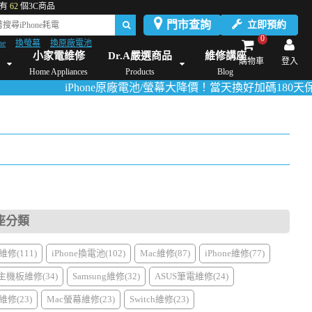
有
62
個3C商品
門市查詢
立即預約
0
ne
換螢幕
換原廠電池
Dyson維修/價格
Mac Mini維修/價格
iMac維修/價格
Xbox維修/價格
伊萊
小家電維修
Dr.A嚴選商品
維修講座
購物車
登入
Home Appliances
Products
Blog
iPhone原廠電池/螢幕大降價！當天換好加碼180天保固！
活動
座分類
修(111)
iPhone換電池(102)
Mac維修(87)
iPhone維修(77)
主機板維修(34)
Samsung維修(32)
ASUS筆電維修(24)
修(23)
Mac螢幕維修(23)
Switch維修(23)