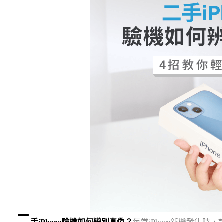
二
手iPhone驗機如何辨別真偽？
每當iPhone新機發售時，