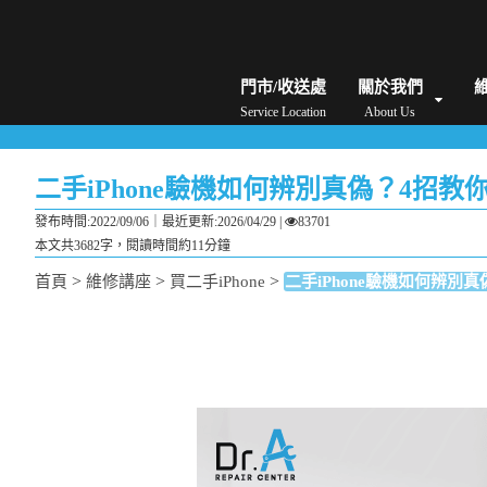
iPhone維修/價格
筆電維修/價格
Android手機維修/價格
MacBook維修/價
門市/收送處
關於我們
Service Location
About Us
二手iPhone驗機如何辨別真偽？4招
發布時間:2022/09/06｜
最近更新:2026/04/29
|
83701
本文共3682字，閱讀時間約11分鐘
>
>
>
首頁
維修講座
買二手iPhone
二手iPhone驗機如何辨