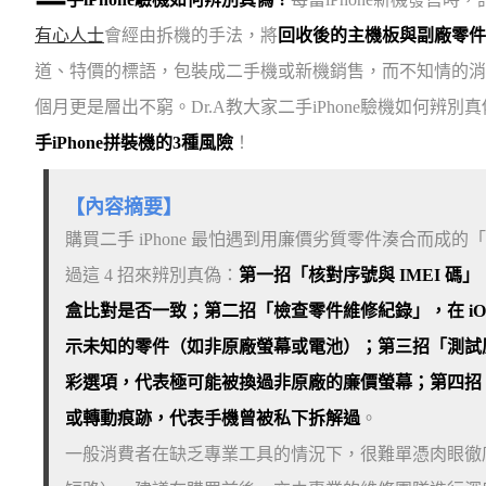
有心人士
會經由拆機的手法，將
回收後的主機板與副廠零件
道、特價的標語，包裝成二手機或新機銷售，而不知情的消費
個月更是層出不窮。Dr.A教大家二手iPhone驗機如何辨別
手iPhone拼裝機的3種風險
！
【內容摘要】
購買二手 iPhone 最怕遇到用廉價劣質零件湊合而成的
過這 4 招來辨別真偽：
第一招「核對序號與 IMEI 碼
盒比對是否一致；第二招「檢查零件維修紀錄」，在 iO
示未知的零件（如非原廠螢幕或電池）；第三招「測試原彩顯
彩選項，代表極可能被換過非原廠的廉價螢幕；第四招
或轉動痕跡，代表手機曾被私下拆解過
。
一般消費者在缺乏專業工具的情況下，很難單憑肉眼徹