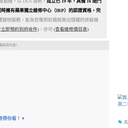
機，以 Dr.A 為例，
成立已 19 年，具備 16 間門
同時擁有蘋果獨立維修中心（IRP）的認證資格，完
測與硬體健檢服務，能為您像照妖鏡般揪出隱藏的拼裝機
(立即預約到府收件)
，亦可
(查看維修價目表)
讀該段內容）
風險帶你看！▼
買二