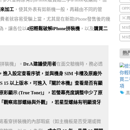
OP
來加工
，使其外表有如新機一般，再藉由不同的管
3C
者就容易受騙上當，尤其是在新款iPhone發售後的幾
MS
真偽，讓各位以
4招輕鬆破解iPhone拼裝機
，以及
購買二
MS
熱
「拼裝機」。
Dr.A建議使用者
在面交驗機時，務必透
」，進入設定查看序號，並與機身 SIM 卡槽及原廠外
S 15 以上版本，可進入『關於本機』查看是否有顯
示 (True Tone)」，若螢幕亮度調整中少了原
買二
「觀察底部螺絲與外觀」，若星型螺絲有明顯滑牙
底看穿拼裝機的內部瑕疵（如主機板是否受潮或微