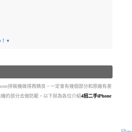
心！▼
hone拼裝機做得再精良，一定會有幾個部分和原廠有差
e拼裝機的部分去做防範，以下就為各位介紹
4招二手iPhone