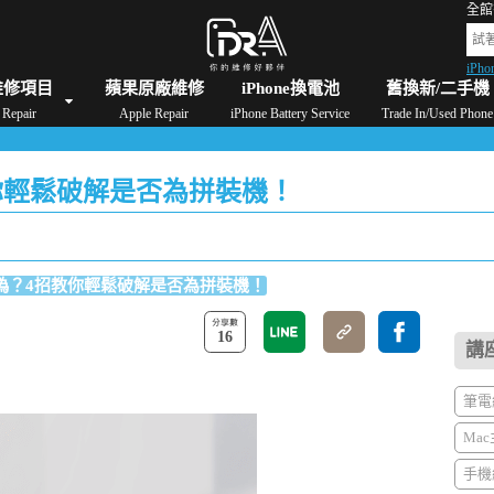
全館
iPho
格
iPad維修/價格
Switch維修/價格
Apple Watch維修/價格
AirPods維修/價格
維修項目
蘋果原廠維修
iPhone換電池
舊換新/二手機
Repair
Apple Repair
iPhone Battery Service
Trade In/Used Phone
教你輕鬆破解是否為拼裝機！
別真偽？4招教你輕鬆破解是否為拼裝機！
16
講
筆電維
Mac
手機維