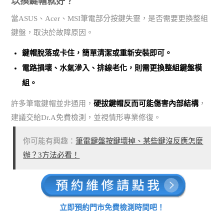
以換鍵帽就好？
當ASUS、Acer、MSI筆電部分按鍵失靈，是否需要更換整組
鍵盤，取決於故障原因。
鍵帽脫落或卡住，簡單清潔或重新安裝即可。
電路損壞、水氣滲入、排線老化，則需更換整組鍵盤模
組。
許多筆電鍵帽並非通用，
硬拔鍵帽反而可能傷害內部結構
，
建議交給Dr.A免費檢測，並視情形專業修復。
你可能有興趣：
筆電鍵盤按鍵壞掉、某些鍵沒反應怎麼
辦？3方法必看！
立即預約門市免費檢測時間吧！