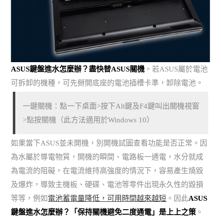
ASUS鍵盤進水怎麼辦？盡快替ASUS關機
。若ASUS屬於電池
可拆卸的機種，可先掰開底座的電池插槽卡準，卸除電池。
一鍵關機：點一下桌面>按下Alt鍵及F4鍵叫出關機視窗
>點按關機（此方法適用於Windows 10）
如果當下ASUS並未開機，別開機試圖查看功能是否正常。因
為水屬於導電物質，開機的瞬間、電路板一通電，水分就成
為電流的阻礙，在電流維持高強度的情況下，容易產生燒毀
及爆炸，導致主機板、硬碟、電池等零件出現永久性的毀損
等等，例如
電池蓄電量降低，可用時間越來越短
。因此
ASUS
鍵盤進水怎麼辦？「保持關機避免二度通電」是上上之策
。