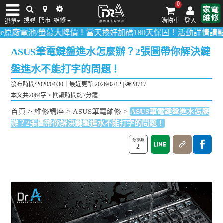
0
搜尋
門市
维修
購物車
登入
選單
廠電池/螢幕大降價！當天換好加碼180天保固！
活動詳情請點我
！
多
iPhone維修/價格
筆電維修/價格
Android手機維修/價格
MacBook維修/價
ASUS筆電鍵盤進水怎麼辦？2張圖帶你解決鍵
盤進水不能打字的問題！
發布時間:2020/04/30｜
最近更新:2026/02/12
|
28717
本文共2064字，閱讀時間約7分鐘
>
>
>
首頁
維修講座
ASUS筆電維修
ASUS筆電鍵盤進水怎麼
辦？2張圖帶你解決鍵盤進水不能打字的問題！
2