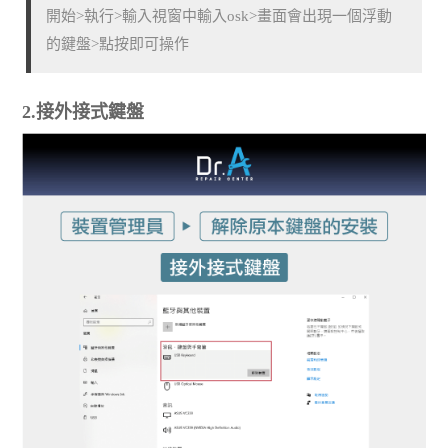
開始>執行>輸入視窗中輸入osk>畫面會出現一個浮動
的鍵盤>點按即可操作
2.接外接式鍵盤