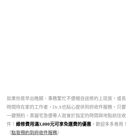
如果你是早出晚歸、事務繁忙不便親自送修的上班族，或長
時間待在家的工作者，Dr.A也貼心提供到府收件服務，只要
一鍵預約，黑貓宅急便專人就會於指定的時間與地點前往收
件！
維修費用滿3,000元可享免運費的優惠
，歡迎多多善用！
（
點我預約到府收件服務
）