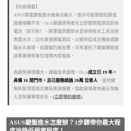
【內容摘要】
ASUS筆電鍵盤進水後無法輸入。進水可能導致短路或
按鍵接觸不良，Dr.A建議使用者先立即關閉電源並拆除
電池（若可拆），將筆電倒置排水並使用吸水工具去除
表面水分；切勿直接通電測試，以避免造成主機板或鍵
盤永久損壞。若鍵盤仍無反應，可考慮拆下鍵盤模組或
送專業維修單位清理內部電路。
為避免損壞擴大，建議及早處理。Dr.A
成立已 19 年，
具備 16 間門市，且已服務超過 20萬 位客人
，提供鍵
盤拆裝清潔與主機板檢測服務，協助使用者恢復正常輸
入並保護筆電安全。
(立即預約維修)
ASUS鍵盤進水怎麼辦？3步驟帶你最大程
度地降低損害程度！