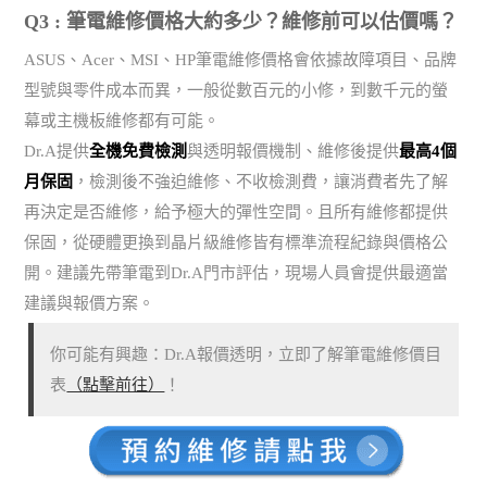
Q3 : 筆電維修價格大約多少？維修前可以估價嗎？
ASUS、Acer、MSI、HP筆電維修價格會依據故障項目、品牌
型號與零件成本而異，一般從數百元的小修，到數千元的螢
幕或主機板維修都有可能。
Dr.A提供
全機免費檢測
與透明報價機制、維修後提供
最高4個
月保固
，檢測後不強迫維修、不收檢測費，讓消費者先了解
再決定是否維修，給予極大的彈性空間。且所有維修都提供
保固，從硬體更換到晶片級維修皆有標準流程紀錄與價格公
開。建議先帶筆電到Dr.A門市評估，現場人員會提供最適當
建議與報價方案。
你可能有興趣：Dr.A報價透明，立即了解筆電維修價目
表
（點擊前往）
！