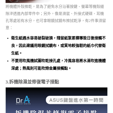
將機體外殼擦乾，是為了避免水分沿著按鍵、螢幕等機殼縫
隙滲透進內部零件中；另外，像是滑鼠、外接式硬碟、耳機
孔等處若有水分，也可拿眼鏡拭鏡布擦拭乾淨，有2件事須留
意：
衛生紙遇水容易破裂破損，殘留紙絮累積導致日後接觸不
良，因此建議
用眼鏡拭鏡布，或質地較強韌的紙巾代替衛
生紙
。
不要用吹風機試圖吹乾接孔處，
冷風容易將水滴吹進機體
深處；熱風則可能吹熔金屬接觸點
。
3.拆機除濕並修復電子接點