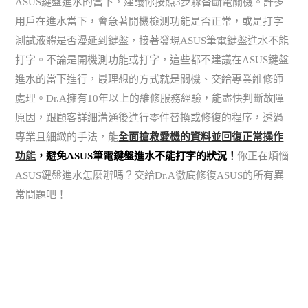
ASUS鍵盤進水的當下，建議你按照3步驟替斷電關機。許多
用戶在進水當下，會急著開機檢測功能是否正常，或是打字
測試液體是否漫延到鍵盤，接著發現ASUS筆電鍵盤進水不能
打字。不論是開機測功能或打字，這些都不建議在ASUS鍵盤
進水的當下進行，最理想的方式就是關機、交給專業維修師
處理。Dr.A擁有10年以上的維修服務經驗，能盡快判斷故障
原因，跟顧客詳細溝通後進行零件替換或修復的程序，透過
專業且細緻的手法，能
全面搶救愛機的資料並回復正常操作
功能
，避免ASUS筆電鍵盤進水不能打字的狀況！
你正在煩惱
ASUS鍵盤進水怎麼辦嗎？交給Dr.A徹底修復ASUS的所有異
常問題吧！