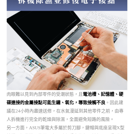
肉眼難以見到內部零件的受潮狀態，且
電池槽、記憶體、硬
碟連接的金屬接點可能生鏽、氧化，導致接觸不良
。因此建
議在24小時內盡速送修，在水氣漫延到其他零件之前，由專
人拆機進行完全的乾燥與除濕，全面避免短路的風險。
另一方面，ASUS筆電大多屬於剪刀腳，鍵帽與底座呈現X型