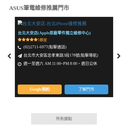
ASUS筆電維修推薦門市
台北大安店(Apple原廠零件獨立維修中心)
新北板
5顆星
(02)2711-6977(點擊通話)
(0
台北市大安區忠孝東路3段178號(點擊導航)
新
週一至週六 AM:11:00~PM:8:00，週日公休
週一
Google預約
了解門市
所有據點