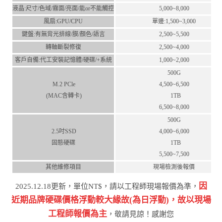
液晶:尺⼨/⾊域/霧⾯/亮⾯/能or不能觸控
5,000~8,000
風扇:GPU/CPU
單邊:1,500~3,000
鍵盤:有無背光排線/膜/顏⾊/語⾔
2,500~5,500
轉軸斷裂修復
2,500~4,000
客⼾⾃備:代⼯安裝記憶體/硬碟/+系統
1,000~2,000
500G
M.2 PCle
4,500~6,500
(MAC含轉卡)
1TB
6,500~8,000
500G
2.5吋SSD
4,000~6,000
固態硬碟
1TB
5,500~7,500
其他維修項目
現場檢測後報價
因
2025.12.18更新，單位NT$，請以工程師現場報價為準，
近期品牌硬碟價格浮動較⼤緣故(為⽇浮動)，故以現場
⼯程師報價為主
，敬請⾒諒！感謝您