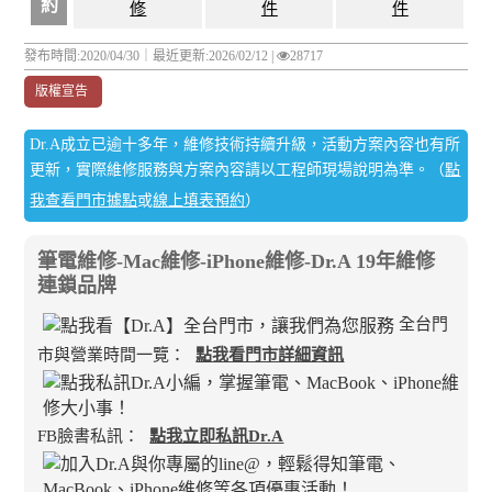
約
修
件
件
發布時間:2020/04/30｜
最近更新:2026/02/12
|
28717
版權宣告
Dr.A成立已逾十多年，維修技術持續升級，活動方案內容也有所
更新，實際維修服務與方案內容請以工程師現場說明為準。（
點
我查看門市據點
或
線上填表預約
）
筆電維修-Mac維修-iPhone維修-Dr.A 19年維修
連鎖品牌
全台門
市與營業時間一覽：
點我看門市詳細資訊
FB臉書私訊：
點我立即私訊Dr.A