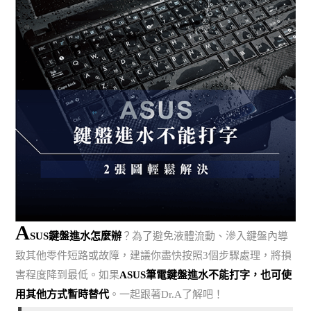
A
SUS鍵盤進水怎麼辦
？為了避免液體流動、滲入鍵盤內導
致其他零件短路或故障，建議你盡快按照3個步驟處理，將損
害程度降到最低。如果
ASUS筆電鍵盤進水不能打字，也可使
用其他方式暫時替代
。一起跟著Dr.A了解吧！