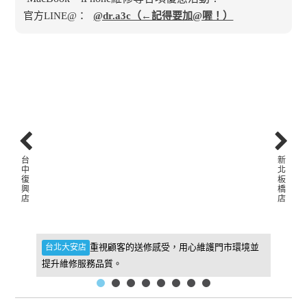
官方LINE@：
@dr.a3c（←記得要加@喔！）
台
新
中
北
復
板
興
橋
店
店
件，維
重視顧客的送修感受，用心維護門市環境並
台北大安店
新北板
提升維修服務品質。
找到我