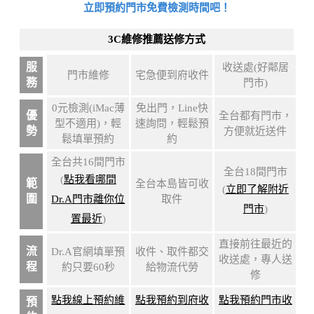
立即預約門市免費檢測時間吧！
3C維修推薦送修方式
服
收送處(好鄰居
門市維修
宅急便到府收件
務
門市)
0元檢測(iMac薄
免出門，Line快
優
全台都有門市，
型不適用)，輕
速詢問，輕鬆預
勢
方便就近送件
鬆填單預約
約
全台共16間門市
全台18間門市
(
點我看哪間
範
全台本島皆可收
(
立即了解附近
圍
Dr.A門市離你位
取件
門市
)
置最近
)
直接前往最近的
流
Dr.A官網填單預
收件、取件都交
收送處，專人送
程
約只要60秒
給物流代勞
修
點我線上預約維
點我預約到府收
點我預約門市收
預