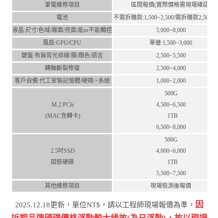
筆電維修項目
區間報價(實際價格需現場確認)
電池
不需拆機款:1,500~2,500/需拆機款2,500~4,
液晶:尺⼨/⾊域/霧⾯/亮⾯/能or不能觸控
5,000~8,000
風扇:GPU/CPU
單邊:1,500~3,000
鍵盤:有無背光排線/膜/顏⾊/語⾔
2,500~5,500
轉軸斷裂修復
2,500~4,000
客⼾⾃備:代⼯安裝記憶體/硬碟/+系統
1,000~2,000
500G
M.2 PCle
4,500~6,500
(MAC含轉卡)
1TB
6,500~8,000
500G
2.5吋SSD
4,000~6,000
固態硬碟
1TB
5,500~7,500
其他維修項目
現場檢測後報價
因
2025.12.18更新，單位NT$，請以工程師現場報價為準，