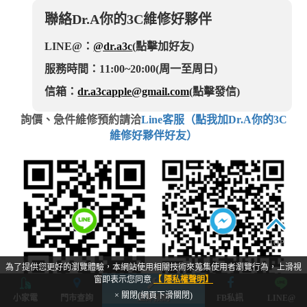
聯絡Dr.A你的3C維修好夥伴
LINE@：
@dr.a3c
(點擊加好友)
服務時間：11:00~20:00(周一至周日)
信箱：
dr.a3capple@gmail.com
(點擊發信)
詢價、急件維修預約請洽
Line客服（點我加Dr.A你的3C
維修好夥伴好友）
TOP
為了提供您更好的瀏覽體驗，本網站使用相關技術來蒐集使用者瀏覽行為，上滑視
窗即表示您同意
【 隱私權聲明】
× 關閉(網頁下滑關閉)
小家電
門市查詢
立即預約
FB私訊
LINE@
加入官方LINE
FB臉書私訊