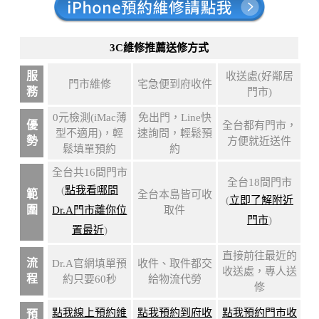
3C維修推薦送修方式
服
收送處(好鄰居
門市維修
宅急便到府收件
務
門市)
0元檢測(iMac薄
免出門，Line快
優
全台都有門市，
型不適用)，輕
速詢問，輕鬆預
勢
方便就近送件
鬆填單預約
約
全台共16間門市
全台18間門市
(
點我看哪間
範
全台本島皆可收
(
立即了解附近
圍
Dr.A門市離你位
取件
門市
)
置最近
)
直接前往最近的
流
Dr.A官網填單預
收件、取件都交
收送處，專人送
程
約只要60秒
給物流代勞
修
點我線上預約維
點我預約到府收
點我預約門市收
預