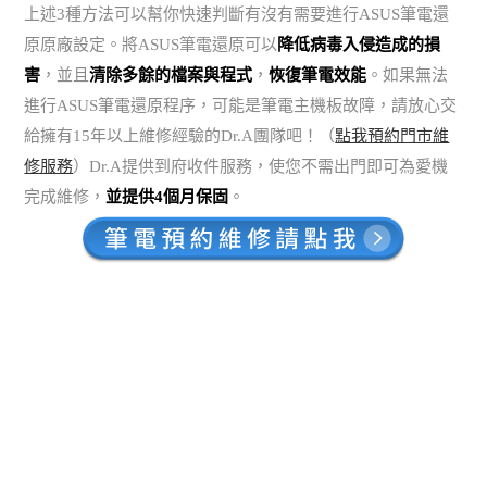
上述3種方法可以幫你快速判斷有沒有需要進行ASUS筆電還
原原廠設定。將ASUS筆電還原可以
降低病毒入侵造成的損
害
，並且
清除多餘的檔案與程式
，
恢復筆電效能
。如果無法
進行ASUS筆電還原程序，可能是筆電主機板故障，請放心交
給擁有15年以上維修經驗的Dr.A團隊吧！（
點我預約門市維
修服務
）Dr.A提供到府收件服務，使您不需出門即可為愛機
完成維修，
並提供4個月保固
。