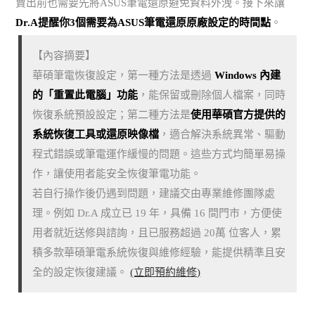
賣出前也需要先將ASUS筆電還原避免資料外洩。接下來讓
Dr.A提醒你3個需要為ASUS筆電還原原廠設定的時間點
。
【內容摘要】
華碩筆電恢復設定，第一種方法是透過
Windows 內建
的「重置此電腦」功能
，能保留或刪除個人檔案，同時
恢復系統預設設定；第二種方法是
使用華碩官方提供的
系統恢復工具或還原映像檔
，適合解決系統異常、驅動
程式錯誤或筆電運作緩慢的問題。這些方式均簡單易操
作，讓使用者能安全恢復筆電功能。
若自行操作後仍遇到問題，建議交由專業維修團隊處
理。例如 Dr.A 成立已 19 年，具備 16 間門市，方便使
用者就近送修與諮詢，且已服務超過 20萬 位客人，累
積多款華碩筆電系統恢復與維修經驗，能提供精準且安
全的設定恢復建議。
(立即預約維修)