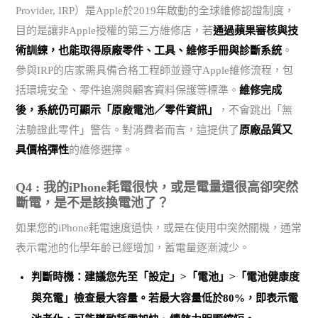
Provider, IRP）是Apple於2019年啟動的全球維修認證制度，
目的是讓非Apple授權的第三方維修店，若
通過蘋果審核與技
術訓練，也能取得原廠零件、工具、維修手冊與診斷系統
。
參與IRP的店家需具備合格工程師並遵守Apple維修流程，包
括環境安全、零件追溯與顧客資料保護等標準。
維修完成
後，系統仍可顯示「原廠電池／零件資訊」
，不會跳出「無
法驗證此零件」警告。對消費者而言，這提供了
原廠品質又
具價格彈性
的維修選擇。
Q4 : 我的iPhone耗電很快，或是電量還很高卻突然
斷電，是不是該換電池了？
如果您的iPhone耗電速度過快，或是在使用中突然關機，通常
表示電池的化學年齡已經增加，蓄電量逐漸減少。
判斷時機：建議您先至「設定」>「電池」>「電池健康度
與充電」檢查最大容量。
若最大容量低於80%，即表示電