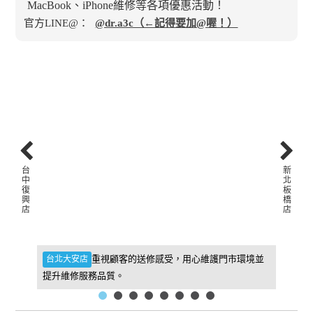
官方LINE@：
@dr.a3c（←記得要加@喔！）
台
新
中
北
復
板
興
橋
店
店
件，維
重視顧客的送修感受，用心維護門市環境並
台北大安店
新北板
提升維修服務品質。
找到我