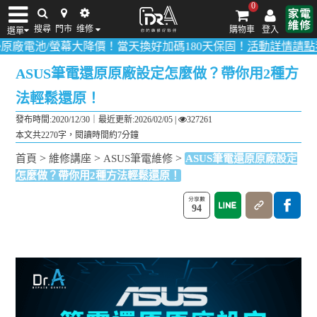
0
搜尋
門市
维修
購物車
登入
選單
螢幕大降價！當天換好加碼180天保固！
活動詳情請點我
！
多數品項
iPhone維修/價格
筆電維修/價格
Android手機維修/價格
MacBook維修/價
ASUS筆電還原原廠設定怎麼做？帶你用2種方
法輕鬆還原！
發布時間:2020/12/30｜
最近更新:2026/02/05
|
327261
本文共2270字，閱讀時間約7分鐘
>
>
>
首頁
維修講座
ASUS筆電維修
ASUS筆電還原原廠設定
怎麼做？帶你用2種方法輕鬆還原！
94