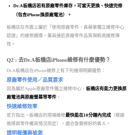
Dr.A板橋店若有原廠零件庫存，可當天更換、快速完修
（包含iPhone換原廠電池）。
板橋店在市面上屬於「使用原廠零件、具蘋果獨立維修中心
認證」的維修選擇，兼具接近原廠零件品質與較高維修彈
性。
Q2 : 去Dr.A板橋店iPhone維修有什麼優勢？
Dr.A板橋店在iPhone維修上有下列幾項明顯優勢：
原廠零件使用／品質要求
因為屬於Apple原廠零件獨立維修中心，
板橋店有能力更換原
廠電池與原廠螢幕等零件
。
快速維修效率
官方指出，板橋店的現場維修
最快能在10分鐘內完成
（根據
故障與零件備貨情況而定），適合急需修好的客人。
透明報價與檢測