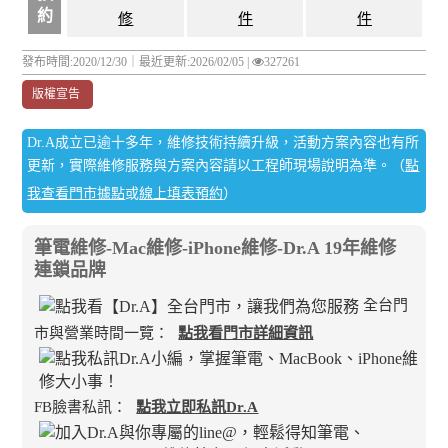
約
修
件
件
發布時間:2020/12/30｜
最近更新:2026/02/05
|
327261
版權宣告
Dr.A成立已逾十多年，維修技術持續升級，活動方案內容也有所
更新，實際維修服務與方案內容請以工程師現場說明為準。（
點
我查看門市據點
或
線上填表預約
）
筆電維修-Mac維修-iPhone維修-Dr.A 19年維修
連鎖品牌
全台門
市與營業時間一覽：
點我看門市詳細資訊
FB臉書私訊：
點我立即私訊Dr.A