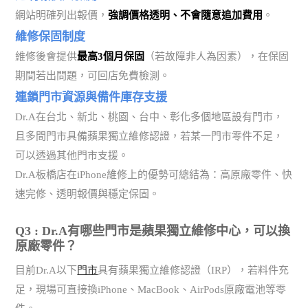
網站明確列出報價，
強調價格透明、不會隨意追加費用
。
維修保固制度
維修後會提供
最高3個月保固
（若故障非人為因素），在保固
期間若出問題，可回店免費檢測。
連鎖門市資源與備件庫存支援
Dr.A在台北、新北、桃園、台中、彰化多個地區設有門市，
且多間門市具備蘋果獨立維修認證，若某一門市零件不足，
可以透過其他門市支援。
Dr.A板橋店在iPhone維修上的優勢可總結為：高原廠零件、快
速完修、透明報價與穩定保固。
Q3 : Dr.A有哪些門市是蘋果獨立維修中心，可以換
原廠零件？
目前Dr.A以下
門市
具有蘋果獨立維修認證（IRP），若料件充
足，現場可直接換iPhone、MacBook、AirPods原廠電池等零