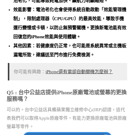
池老化
，可能導致耗電加快、續航力明顯縮短。
效能影響：電池老化也會使得系統自動啟動「效能管理機
制」，限制處理器（CPU/GPU）的最高效能，導致手機
運行變慢或卡頓，以防止無預警關機。
更換新電池能有效
回復您的iPhone效能與使用體驗
。
其他因素：若健康度仍正常，也可能是
系統異常或主機板
漏電所致
，建議送至門市進行免費檢測。
你可能有興趣：
iPhone還有電卻自動關機怎麼辦？
Q5 : 台中公益店提供iPhone原廠電池或螢幕的更換
服務嗎？
可以的。台中公益店具備蘋果獨立維修中心(IRP)認證，這代
表我們可以取得Apple原廠零件，有能力更換原廠電池與原廠
螢幕等零件。