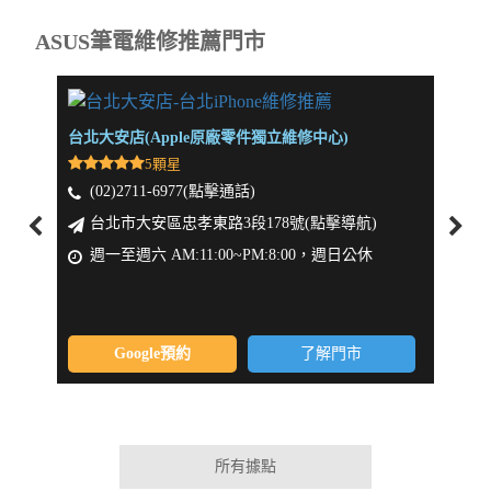
ASUS筆電維修推薦門市
台北大安店(Apple原廠零件獨立維修中心)
新北板
5顆星
(02)2711-6977(點擊通話)
(0
台北市大安區忠孝東路3段178號(點擊導航)
新
週一至週六 AM:11:00~PM:8:00，週日公休
週一
Google預約
了解門市
所有據點