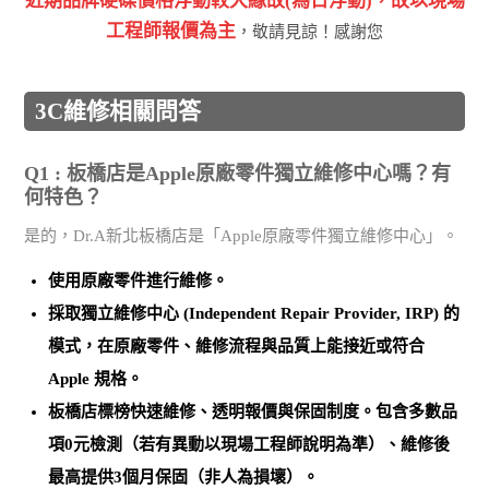
近期品牌硬碟價格浮動較⼤緣故(為⽇浮動)，故以現場
⼯程師報價為主
，敬請⾒諒！感謝您
3C維修相關問答
Q1 : 板橋店是Apple原廠零件獨立維修中心嗎？有
何特色？
是的，Dr.A新北板橋店是「Apple原廠零件獨立維修中心」。
使用
原廠零件
進行維修。
採取
獨立維修中心 (Independent Repair Provider, IRP)
的
模式，在原廠零件、維修流程與品質上能接近或符合
Apple 規格。
板橋店標榜
快速維修、透明報價與保固制度
。包含多數品
項0元檢測（若有異動以現場工程師說明為準）、維修後
最高提供3個月保固（非人為損壞）。