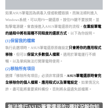
如果ASUS筆電因為病毒入侵或軟體毀損，而無法順利進入
Windows系統，可以用F9一鍵還原。按住F9鍵不要放開，並
點擊電源鍵，會直接進入ASUS筆電還原的流程。
在重設筆電
的過程中將有兩種不同程度的還原方式
，以下為你說明。
(1)保留我的檔案
執行此選項時，ASUS筆電還原原廠設定
只會將你的應用程式
移除
，但可以
保留大多數個人檔案
。適用於筆電運行不順
暢，以及單純無法打開筆電時使用。
(2)移除所有項目
選擇「移除所有項目」必須非常謹慎，
ASUS筆電還原時會完
全移除你的個人檔案、應用程式以及筆電設定
。如果情況允
許，盡可能將重要資料備份，否則將永遠遺失該檔案。
無法進行ASUS筆電還原的2種狀況報你知